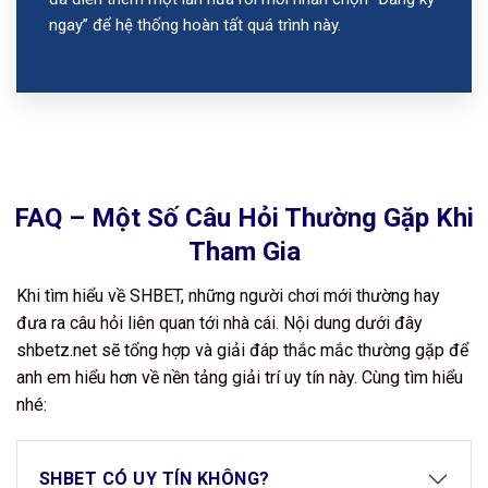
ngay” để hệ thống hoàn tất quá trình này.
FAQ – Một Số Câu Hỏi Thường Gặp Khi
Tham Gia
Khi tìm hiểu về SHBET, những người chơi mới thường hay
đưa ra câu hỏi liên quan tới nhà cái. Nội dung dưới đây
shbetz.net sẽ tổng hợp và giải đáp thắc mắc thường gặp để
anh em hiểu hơn về nền tảng giải trí uy tín này. Cùng tìm hiểu
nhé:
SHBET CÓ UY TÍN KHÔNG?