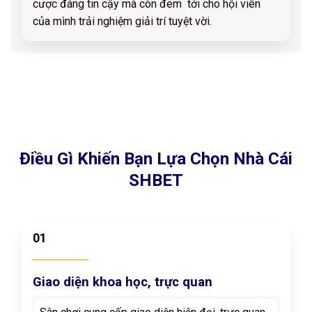
cược đáng tin cậy mà còn đem tới cho hội viên
của mình trải nghiệm giải trí tuyệt vời.
Điều Gì Khiến Bạn Lựa Chọn Nhà Cái
SHBET
01
Giao diện khoa học, trực quan