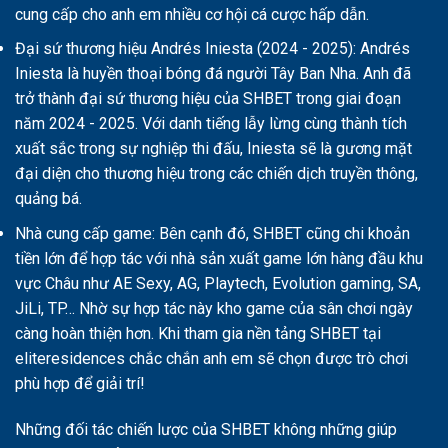
cung cấp cho anh em nhiều cơ hội cá cược hấp dẫn.
Đại sứ thương hiệu Andrés Iniesta (2024 - 2025): Andrés
Iniesta là huyền thoại bóng đá người Tây Ban Nha. Anh đã
trở thành đại sứ thương hiệu của SHBET trong giai đoạn
năm 2024 - 2025. Với danh tiếng lẫy lừng cùng thành tích
xuất sắc trong sự nghiệp thi đấu, Iniesta sẽ là gương mặt
đại diện cho thương hiệu trong các chiến dịch truyền thông,
quảng bá.
Nhà cung cấp game: Bên cạnh đó, SHBET cũng chi khoản
tiền lớn để hợp tác với nhà sản xuất game lớn hàng đầu khu
vực Châu như AE Sexy, AG, Playtech, Evolution gaming, SA,
JiLi, TP… Nhờ sự hợp tác này kho game của sân chơi ngày
càng hoàn thiện hơn. Khi tham gia nền tảng SHBET tại
eliteresidences chắc chắn anh em sẽ chọn được trò chơi
phù hợp để giải trí!
Những đối tác chiến lược của SHBET không những giúp