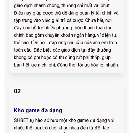
giao dịch nhanh chóng, thường chỉ mất vài phút.
Điều này giúp cược thủ dễ dàng quản lý tài chính và
tập trung vào việc giải trí, cá cược. Chưa hết, nơi
đây còn hỗ trợ nhiều phương thức thanh toán tài
chính bao gồm chuyển khoản ngân hàng, ví điện tử,
thẻ cào, tiền ảo… đáp ứng nhu cầu của anh em trên
toàn cầu. Đặc biệt, các giao dịch tại đây thường
không có phí hoặc có thì cũng rất phí thấp, giúp
bạn tiết kiệm chi phí, đồng thời tối ưu hóa lợi nhuận.
02
Kho game đa dạng
SHBET tự hào sở hữu một kho game đa dạng với
nhiều thể loại trò chơi khác nhau đến từ đối tác