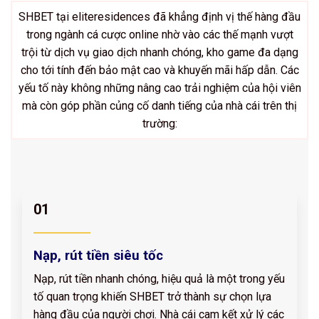
SHBET tại eliteresidences đã khẳng định vị thế hàng đầu
trong ngành cá cược online nhờ vào các thế mạnh vượt
trội từ dịch vụ giao dịch nhanh chóng, kho game đa dạng
cho tới tính đến bảo mật cao và khuyến mãi hấp dẫn. Các
yếu tố này không những nâng cao trải nghiệm của hội viên
mà còn góp phần củng cố danh tiếng của nhà cái trên thị
trường:
01
Nạp, rút tiền siêu tốc
Nạp, rút tiền nhanh chóng, hiệu quả là một trong yếu
tố quan trọng khiến SHBET trở thành sự chọn lựa
hàng đầu của người chơi. Nhà cái cam kết xử lý các