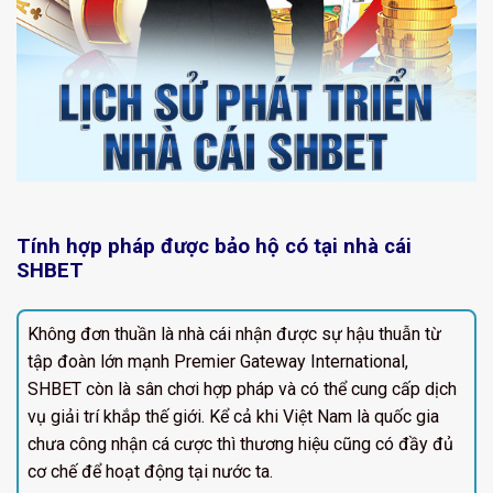
Tính hợp pháp được bảo hộ có tại nhà cái
SHBET
Không đơn thuần là nhà cái nhận được sự hậu thuẫn từ
tập đoàn lớn mạnh Premier Gateway International,
SHBET còn là sân chơi hợp pháp và có thể cung cấp dịch
vụ giải trí khắp thế giới. Kể cả khi Việt Nam là quốc gia
chưa công nhận cá cược thì thương hiệu cũng có đầy đủ
cơ chế để hoạt động tại nước ta.