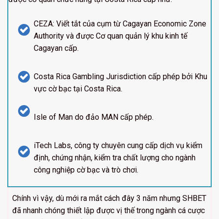
CEZA: Viết tắt của cụm từ Cagayan Economic Zone
Authority và được Cơ quan quản lý khu kinh tế
Cagayan cấp.
Costa Rica Gambling Jurisdiction cấp phép bởi Khu
vực cờ bạc tại Costa Rica.
Isle of Man do đảo MAN cấp phép.
iTech Labs, công ty chuyên cung cấp dịch vụ kiểm
định, chứng nhận, kiểm tra chất lượng cho ngành
công nghiệp cờ bạc và trò chơi.
Chính vì vậy, dù mới ra mắt cách đây 3 năm nhưng SHBET
đã nhanh chóng thiết lập được vị thế trong ngành cá cược