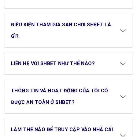
ĐIỀU KIỆN THAM GIA SÂN CHƠI SHBET LÀ
GÌ?
LIÊN HỆ VỚI SHBET NHƯ THẾ NÀO?
THÔNG TIN VÀ HOẠT ĐỘNG CỦA TÔI CÓ
ĐƯỢC AN TOÀN Ở SHBET?
LÀM THẾ NÀO ĐỂ TRUY CẬP VÀO NHÀ CÁI