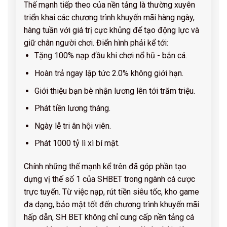
Thế mạnh tiếp theo của nền tảng là thường xuyên
triển khai các chương trình khuyến mãi hàng ngày,
hàng tuần với giá trị cực khủng để tạo động lực và
giữ chân người chơi. Điển hình phải kể tới:
Tặng 100% nạp đầu khi chơi nổ hũ - bắn cá.
Hoàn trả ngay lập tức 2.0% không giới hạn.
Giới thiệu bạn bè nhận lương lên tới trăm triệu.
Phát tiền lương tháng.
Ngày lễ tri ân hội viên.
Phát 1000 tỷ lì xì bí mật.
Chính những thế mạnh kể trên đã góp phần tạo
dựng vị thế số 1 của SHBET trong ngành cá cược
trực tuyến. Từ việc nạp, rút tiền siêu tốc, kho game
đa dạng, bảo mật tốt đến chương trình khuyến mãi
hấp dẫn, SH BET không chỉ cung cấp nền tảng cá