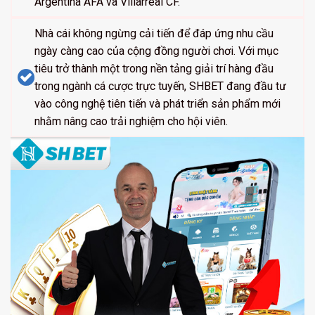
Argentina AFA và Villarreal CF.
Nhà cái không ngừng cải tiến để đáp ứng nhu cầu
ngày càng cao của cộng đồng người chơi. Với mục
tiêu trở thành một trong nền tảng giải trí hàng đầu
trong ngành cá cược trực tuyến, SHBET đang đầu tư
vào công nghệ tiên tiến và phát triển sản phẩm mới
nhằm nâng cao trải nghiệm cho hội viên.