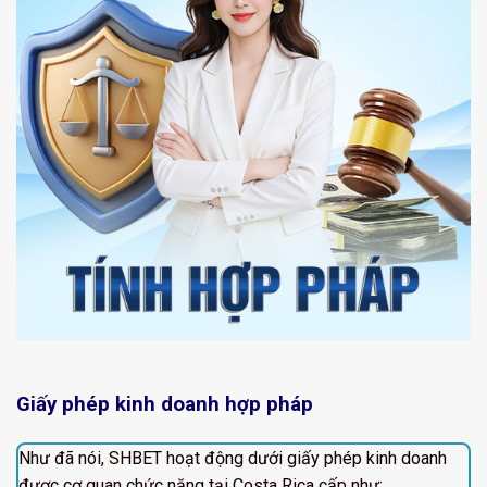
Giấy phép kinh doanh hợp pháp
Như đã nói, SHBET hoạt động dưới giấy phép kinh doanh
được cơ quan chức năng tại Costa Rica cấp như: