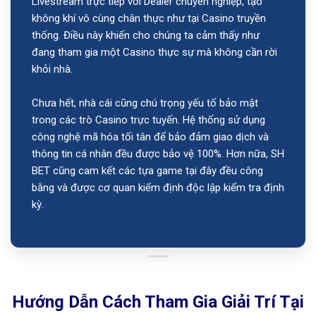
Livestream trực tiếp với Dealer chuyên nghiệp, tạo
không khí vô cùng chân thực như tại Casino truyền
thống. Điều này khiến cho chúng ta cảm thấy như
đang tham gia một Casino thực sự mà không cần rời
khỏi nhà.
Chưa hết, nhà cái cũng chú trọng yếu tố bảo mật
trong các trò Casino trực tuyến. Hệ thống sử dụng
công nghệ mã hóa tối tân để bảo đảm giao dịch và
thông tin cá nhân đều được bảo vệ 100%. Hơn nữa, SH
BET cũng cam kết các tựa game tại đây đều công
bằng và được cơ quan kiểm định độc lập kiểm tra định
kỳ.
Hướng Dẫn Cách Tham Gia Giải Trí Tại