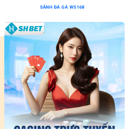
SẢNH ĐÁ GÀ WS168