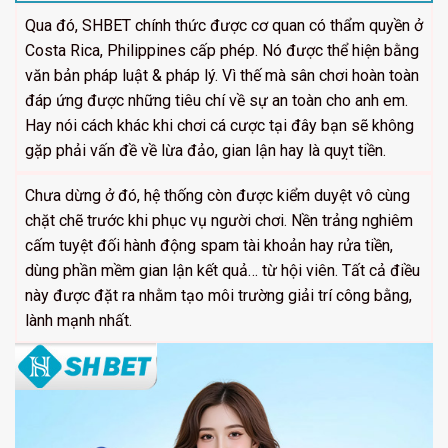
Qua đó, SHBET chính thức được cơ quan có thẩm quyền ở
Costa Rica, Philippines cấp phép. Nó được thể hiện bằng
văn bản pháp luật & pháp lý. Vì thế mà sân chơi hoàn toàn
đáp ứng được những tiêu chí về sự an toàn cho anh em.
Hay nói cách khác khi chơi cá cược tại đây bạn sẽ không
gặp phải vấn đề về lừa đảo, gian lận hay là quỵt tiền.
Chưa dừng ở đó, hệ thống còn được kiểm duyệt vô cùng
chặt chẽ trước khi phục vụ người chơi. Nền trảng nghiêm
cấm tuyệt đối hành động spam tài khoản hay rửa tiền,
dùng phần mềm gian lận kết quả… từ hội viên. Tất cả điều
này được đặt ra nhằm tạo môi trường giải trí công bằng,
lành mạnh nhất.