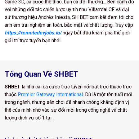
Game 3D, cá cược thể thao, bắn cá đổi thưởng... Bên cạnh đó
với những đối tác chiến lược uy tín như Villarreal CF và đại
sứ thương hiệu Andrés Iniesta, SH BET cam kết đem tới cho
anh em trải nghiệm an toàn, bảo mật và chất lượng. Truy cập
https://remotedevjobs.io/
ngay bắt đầu khám phá thế giới
giải trí trực tuyến bạn nhé!
Tổng Quan Về SHBET
SHBET
là nhà cái cá cược trực tuyến nổi bật trực thuộc trực
thuộc
Premier Gateway International
. Dù là một tên tuổi mới
trong ngành, nhưng sân chơi đã nhanh chóng khẳng định vị
thế của mình nhờ vào sự đổi mới trong công nghệ và chất
lượng dịch vụ số 1 tại .