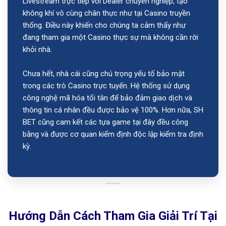
Livestream trực tiếp với Dealer chuyên nghiệp, tạo
không khí vô cùng chân thực như tại Casino truyền
thống. Điều này khiến cho chúng ta cảm thấy như
đang tham gia một Casino thực sự mà không cần rời
khỏi nhà.
Chưa hết, nhà cái cũng chú trọng yếu tố bảo mật
trong các trò Casino trực tuyến. Hệ thống sử dụng
công nghệ mã hóa tối tân để bảo đảm giao dịch và
thông tin cá nhân đều được bảo vệ 100%. Hơn nữa, SH
BET cũng cam kết các tựa game tại đây đều công
bằng và được cơ quan kiểm định độc lập kiểm tra định
kỳ.
Hướng Dẫn Cách Tham Gia Giải Trí Tại