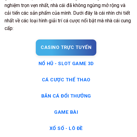
nghiệm trọn vẹn nhất, nhà cái đã không ngừng mở rộng và
cải tiến các sản phẩm của mình. Dưới đây là cái nhìn chi tiết
nhất về các loại hình giải trí cá cược nổi bật mà nhà cái cung
cấp:
CASINO TRỰC TUYẾN
NỔ HŨ - SLOT GAME 3D
CÁ CƯỢC THỂ THAO
BẮN CÁ ĐỔI THƯỞNG
GAME BÀI
XỔ SỐ - LÔ ĐỀ