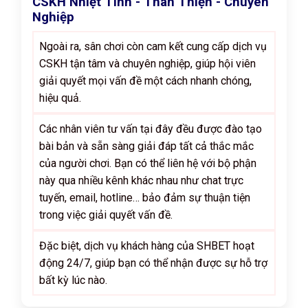
CSKH Nhiệt Tình - Thân Thiện - Chuyên
Nghiệp
Ngoài ra, sân chơi còn cam kết cung cấp dịch vụ
CSKH tận tâm và chuyên nghiệp, giúp hội viên
giải quyết mọi vấn đề một cách nhanh chóng,
hiệu quả.
Các nhân viên tư vấn tại đây đều được đào tạo
bài bản và sẵn sàng giải đáp tất cả thắc mắc
của người chơi. Bạn có thể liên hệ với bộ phận
này qua nhiều kênh khác nhau như chat trực
tuyến, email, hotline… bảo đảm sự thuận tiện
trong việc giải quyết vấn đề.
Đặc biệt, dịch vụ khách hàng của SHBET hoạt
động 24/7, giúp bạn có thể nhận được sự hỗ trợ
bất kỳ lúc nào.