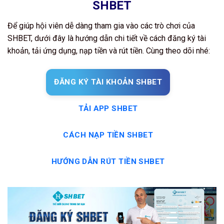
SHBET
Để giúp hội viên dễ dàng tham gia vào các trò chơi của
SHBET, dưới đây là hướng dẫn chi tiết về cách đăng ký tài
khoản, tải ứng dụng, nạp tiền và rút tiền. Cùng theo dõi nhé:
ĐĂNG KÝ TÀI KHOẢN SHBET
TẢI APP SHBET
CÁCH NẠP TIỀN SHBET
HƯỚNG DẪN RÚT TIỀN SHBET