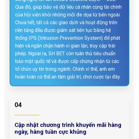
Qua đó, giúp bảo vệ dữ liệu cá nhân cùng tài chính
của hội viên khỏi những mối đe dọa từ bên ngoài.
Chưa hết, tất cả các giao dịch và hoạt động trên
nền tảng đều được giám sát liên tục bằng hệ
thống IPS (Intrusion Prevention System) để phát
hiện và ngăn chặn hành vi gian lận, truy cập trái
phép. Ngoài ra, SH BET còn tuân thủ tiêu chuẩn
bảo mật quốc tế và được cấp chứng nhận từ các
tổ chức uy tín trong ngành. Chính vì thế, anh em
hoàn toàn có thể an tâm giải trí, chơi cược tại đây.
04
Cập nhật chương trình khuyến mãi hàng
ngày, hàng tuần cực khủng