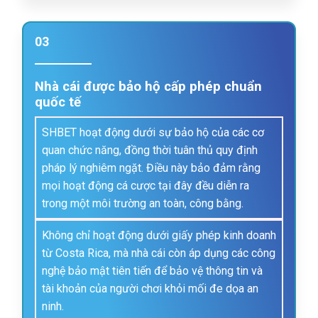
03
Nhà cái được bảo hộ cấp phép chuẩn
quốc tế
SHBET hoạt động dưới sự bảo hộ của các cơ
quan chức năng, đồng thời tuân thủ quy định
pháp lý nghiêm ngặt. Điều này bảo đảm rằng
mọi hoạt động cá cược tại đây đều diễn ra
trong một môi trường an toàn, công bằng.
Không chỉ hoạt động dưới giấy phép kinh doanh
từ Costa Rica, mà nhà cái còn áp dụng các công
nghệ bảo mật tiên tiến để bảo vệ thông tin và
tài khoản của người chơi khỏi mối đe dọa an
ninh.