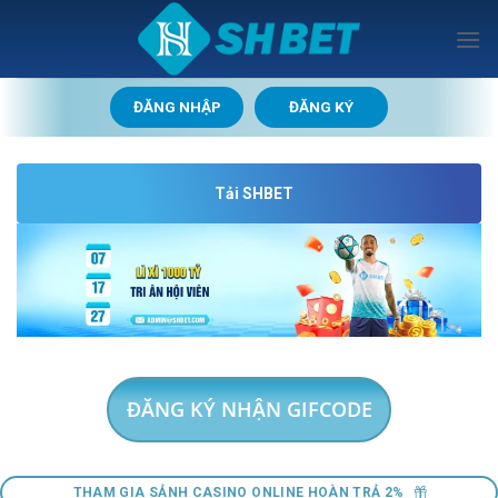
Chuyển
đến
nội
dung
ĐĂNG NHẬP
ĐĂNG KÝ
Tải SHBET
ĐĂNG KÝ NHẬN GIFCODE
THAM GIA SẢNH CASINO ONLINE HOÀN TRẢ 2%