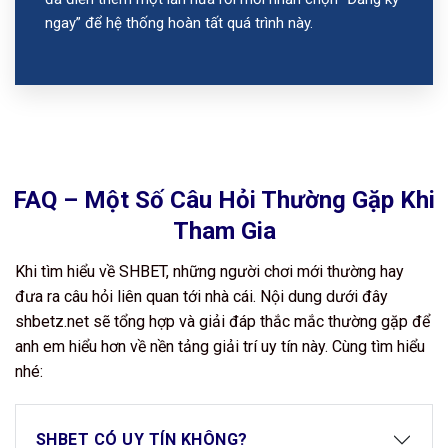
ngay” để hệ thống hoàn tất quá trình này.
FAQ – Một Số Câu Hỏi Thường Gặp Khi
Tham Gia
Khi tìm hiểu về SHBET, những người chơi mới thường hay
đưa ra câu hỏi liên quan tới nhà cái. Nội dung dưới đây
shbetz.net sẽ tổng hợp và giải đáp thắc mắc thường gặp để
anh em hiểu hơn về nền tảng giải trí uy tín này. Cùng tìm hiểu
nhé:
SHBET CÓ UY TÍN KHÔNG?