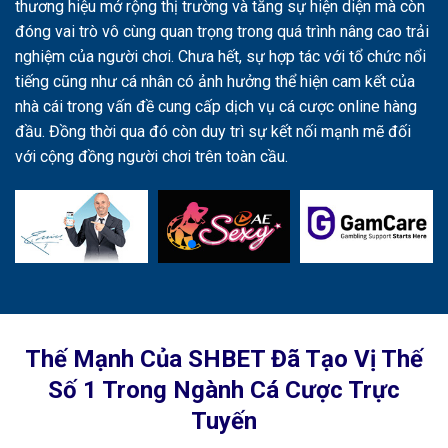
thương hiệu mở rộng thị trường và tăng sự hiện diện mà còn
đóng vai trò vô cùng quan trọng trong quá trình nâng cao trải
nghiệm của người chơi. Chưa hết, sự hợp tác với tổ chức nổi
tiếng cũng như cá nhân có ảnh hưởng thể hiện cam kết của
nhà cái trong vấn đề cung cấp dịch vụ cá cược online hàng
đầu. Đồng thời qua đó còn duy trì sự kết nối mạnh mẽ đối
với cộng đồng người chơi trên toàn cầu.
Thế Mạnh Của SHBET Đã Tạo Vị Thế
Số 1 Trong Ngành Cá Cược Trực
Tuyến