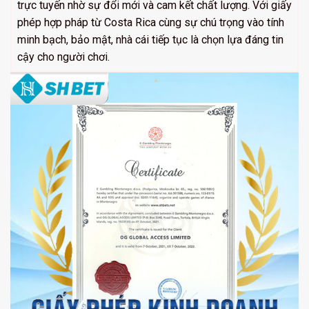
trực tuyến nhờ sự đổi mới và cam kết chất lượng. Với giấy
phép hợp pháp từ Costa Rica cùng sự chú trọng vào tính
minh bạch, bảo mật, nhà cái tiếp tục là chọn lựa đáng tin
cậy cho người chơi.