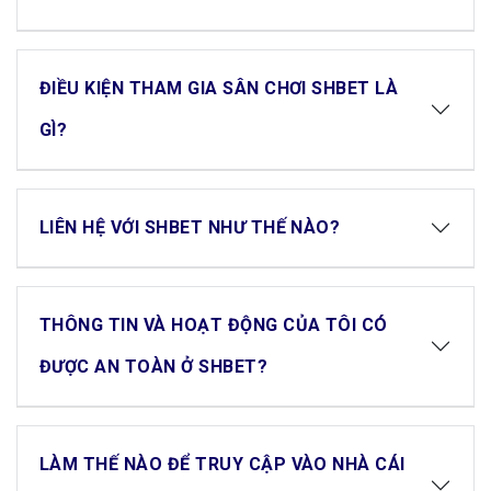
ĐIỀU KIỆN THAM GIA SÂN CHƠI SHBET LÀ
GÌ?
LIÊN HỆ VỚI SHBET NHƯ THẾ NÀO?
THÔNG TIN VÀ HOẠT ĐỘNG CỦA TÔI CÓ
ĐƯỢC AN TOÀN Ở SHBET?
LÀM THẾ NÀO ĐỂ TRUY CẬP VÀO NHÀ CÁI