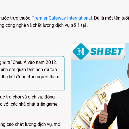
thuộc trực thuộc
Premier Gateway International
. Dù là một tên tu
ng công nghệ và chất lượng dịch vụ số 1 tại .
giải trí Châu Á vào năm 2012.
 anh em quan tâm nên đã tạo
g thu hút đông đảo người tham
c trò chơi và dịch vụ, đồng
ác với các nhà phát triển game
âng cao chất lượng dịch vụ, mở