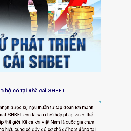
o hộ có tại nhà cái SHBET
 nhận được sự hậu thuẫn từ tập đoàn lớn mạnh
nal, SHBET còn là sân chơi hợp pháp và có thể
ắp thế giới. Kể cả khi Việt Nam là quốc gia chưa
ng hiệu cũng có đầy đủ cơ chế để hoạt động tại