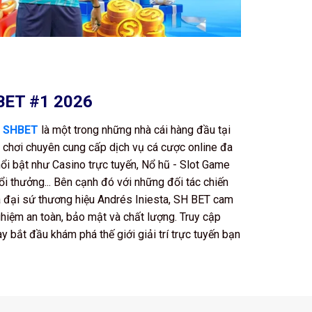
BET #1 2026
g
SHBET
là một trong những nhà cái hàng đầu tại
 chơi chuyên cung cấp dịch vụ cá cược online đa
 nổi bật như Casino trực tuyến, Nổ hũ - Slot Game
ổi thưởng... Bên cạnh đó với những đối tác chiến
 và đại sứ thương hiệu Andrés Iniesta, SH BET cam
ghiệm an toàn, bảo mật và chất lượng. Truy cập
y bắt đầu khám phá thế giới giải trí trực tuyến bạn