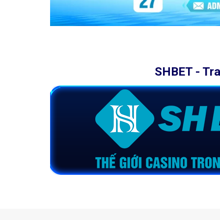
SHBET - Tr