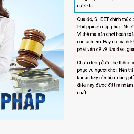
nước ta.
Qua đó, SHBET chính thức 
Philippines cấp phép. Nó đ
Vì thế mà sân chơi hoàn to
cho anh em. Hay nói cách k
phải vấn đề về lừa đảo, gian
Chưa dừng ở đó, hệ thống c
phục vụ người chơi. Nền tr
khoản hay rửa tiền, dùng ph
điều này được đặt ra nhằm 
nhất.