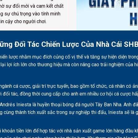
nhờ sự đổi mới và cam kết chất
g sự chú trọng vào tính minh
tin cậy cho người chơi.
ững Đối Tác Chiến Lược Của Nhà Cái SH
n lược nhằm mục đích củng cố vị thế và tăng sự hiện diện trong 
i lợi ích lớn cho thương hiệu mà còn nâng cao trải nghiệm của hội
gành cá cược, giải trí trực tuyến, bao gồm tổ chức, cá nhân có ản
ới đối tác, đồng thời cung cấp cho anh em nhiều cơ hội cá cược hấ
 Andrés Iniesta là huyền thoại bóng đá người Tây Ban Nha. Anh đ
g cùng thành tích xuất sắc trong sự nghiệp thi đấu, Iniesta sẽ là
khoản tiền lớn để hợp tác với nhà sản xuất game lớn hàng đầu kh