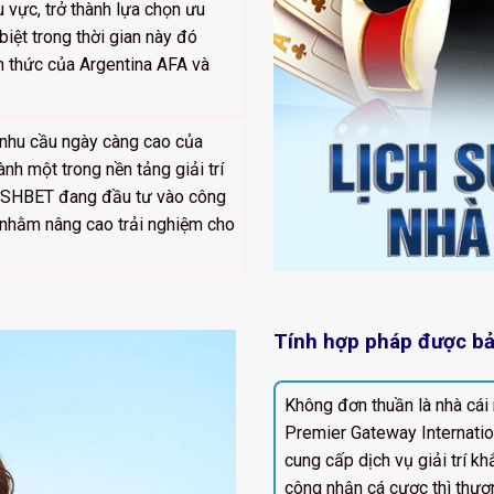
u vực, trở thành lựa chọn ưu
biệt trong thời gian này đó
nh thức của Argentina AFA và
 nhu cầu ngày càng cao của
nh một trong nền tảng giải trí
, SHBET đang đầu tư vào công
i nhằm nâng cao trải nghiệm cho
Tính hợp pháp được bả
Không đơn thuần là nhà cái
Premier Gateway Internatio
cung cấp dịch vụ giải trí kh
công nhận cá cược thì thươ