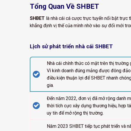
Tổng Quan Về SHBET
SHBET
là nhà cái cá cược trực tuyến nổi bật trực 
khẳng định vị thế của mình nhờ vào sự đổi mới tro
Lịch sử phát triển nhà cái SHBET
Nhà cái chính thức có mặt trên thị trường 
Vì kinh doanh đúng mảng được đông đảo
điều kiện thuận lợi để SHBET nhanh chón
gia.
Đến năm 2022, đơn vị đã mở rộng danh mụ
thời tích cực xây dựng thương hiệu, hợp t
uy tín để mở rộng thị trường.
Năm 2023 SHBET tiếp tục phát triển và n