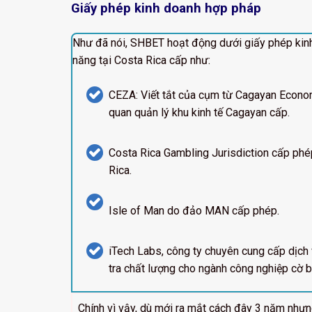
Giấy phép kinh doanh hợp pháp
Như đã nói, SHBET hoạt động dưới giấy phép ki
năng tại Costa Rica cấp như:
CEZA: Viết tắt của cụm từ Cagayan Econo
quan quản lý khu kinh tế Cagayan cấp.
Costa Rica Gambling Jurisdiction cấp phé
Rica.
Isle of Man do đảo MAN cấp phép.
iTech Labs, công ty chuyên cung cấp dịch
tra chất lượng cho ngành công nghiệp cờ bạ
Chính vì vậy, dù mới ra mắt cách đây 3 năm như