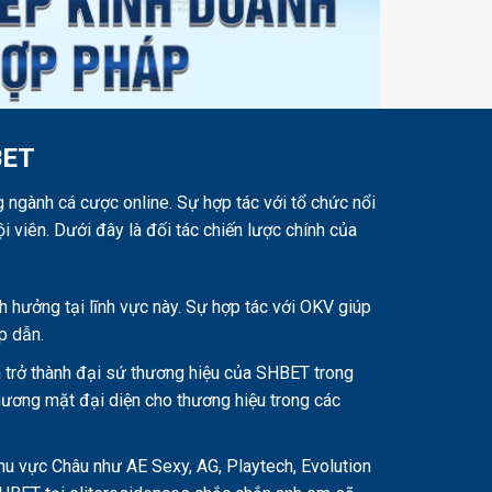
BET
ngành cá cược online. Sự hợp tác với tổ chức nổi
 viên. Dưới đây là đối tác chiến lược chính của
h hưởng tại lĩnh vực này. Sự hợp tác với OKV giúp
p dẫn.
ã trở thành đại sứ thương hiệu của SHBET trong
 gương mặt đại diện cho thương hiệu trong các
u vực Châu như AE Sexy, AG, Playtech, Evolution