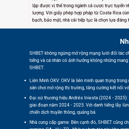
lập được vị thế trong ngành cá cược trực tuyến 
lượng. Với giấy phép hợp pháp từ Costa Rica cùn
bạch, bảo mật, nhà cái tiếp tục là chọn lựa đáng 
Nh
SHBET không ngừng mở rộng mạng lưới đối tác chiế
tiếng và cá nhân có ảnh hưởng không những mang lạ
SHBET:
Liên Minh OKV: OKV là liên minh quan trọng trong n
sân chơi mở rộng thị trường, tăng cường kết nối v
Đại sứ thương hiệu Andrés Iniesta (2024 - 2025):
giai đoạn năm 2024 - 2025. Với danh tiếng lẫy lừn
chiến dịch truyền thông, quảng bá.
Nhà cung cấp game: Bên cạnh đó, SHBET cũng chi 