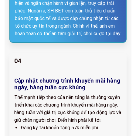
hiện và ngăn chặn hành vi gian lận, truy cập trái
phép. Ngoài ra, SH BET còn tuân thủ tiêu chuẩn
bảo mật quốc tế và được cấp chứng nhận từ các
tổ chức uy tín trong ngành. Chính vì thế, anh em
hoàn toàn có thể an tâm giải trí, chơi cược tại đây.
04
Cập nhật chương trình khuyến mãi hàng
ngày, hàng tuần cực khủng
Thế mạnh tiếp theo của nền tảng là thường xuyên
triển khai các chương trình khuyến mãi hàng ngày,
hàng tuần với giá trị cực khủng để tạo động lực và
giữ chân người chơi. Điển hình phải kể tới:
Đăng ký tài khoản tặng 57k miễn phí.