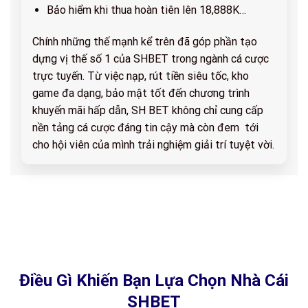
Bảo hiểm khi thua hoàn tiên lên 18,888K…
Chính những thế mạnh kể trên đã góp phần tạo
dựng vị thế số 1 của SHBET trong ngành cá cược
trực tuyến. Từ việc nạp, rút tiền siêu tốc, kho
game đa dạng, bảo mật tốt đến chương trình
khuyến mãi hấp dẫn, SH BET không chỉ cung cấp
nền tảng cá cược đáng tin cậy mà còn đem tới
cho hội viên của mình trải nghiệm giải trí tuyệt vời.
Điều Gì Khiến Bạn Lựa Chọn Nhà Cái
SHBET