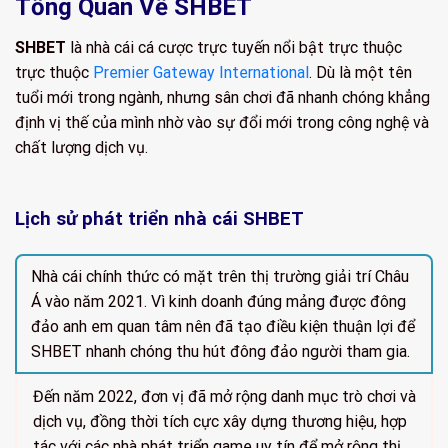
Tổng Quan Về SHBET
SHBET
là nhà cái cá cược trực tuyến nổi bật trực thuộc
trực thuộc
Premier Gateway International
. Dù là một tên
tuổi mới trong ngành, nhưng sân chơi đã nhanh chóng khẳng
định vị thế của mình nhờ vào sự đổi mới trong công nghệ và
chất lượng dịch vụ.
Lịch sử phát triển nhà cái SHBET
Nhà cái chính thức có mặt trên thị trường giải trí Châu
Á vào năm 2021. Vì kinh doanh đúng mảng được đông
đảo anh em quan tâm nên đã tạo điều kiện thuận lợi để
SHBET nhanh chóng thu hút đông đảo người tham gia.
Đến năm 2022, đơn vị đã mở rộng danh mục trò chơi và
dịch vụ, đồng thời tích cực xây dựng thương hiệu, hợp
tác với các nhà phát triển game uy tín để mở rộng thị