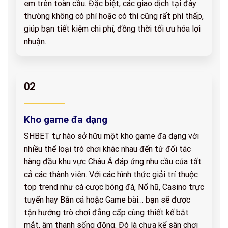
em trên toàn cầu. Đặc biệt, các giao dịch tại đây
thường không có phí hoặc có thì cũng rất phí thấp,
giúp bạn tiết kiệm chi phí, đồng thời tối ưu hóa lợi
nhuận.
02
Kho game đa dạng
SHBET tự hào sở hữu một kho game đa dạng với
nhiều thể loại trò chơi khác nhau đến từ đối tác
hàng đầu khu vực Châu Á đáp ứng nhu cầu của tất
cả các thành viên. Với các hình thức giải trí thuộc
top trend như cá cược bóng đá, Nổ hũ, Casino trực
tuyến hay Bắn cá hoặc Game bài… bạn sẽ được
tận hưởng trò chơi đẳng cấp cùng thiết kế bắt
mắt, âm thanh sống động. Đó là chưa kể sân chơi