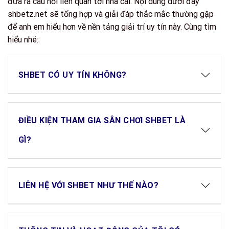
đưa ra câu hỏi liên quan tới nhà cái. Nội dung dưới đây
shbetz.net sẽ tổng hợp và giải đáp thắc mắc thường gặp
để anh em hiểu hơn về nền tảng giải trí uy tín này. Cùng tìm
hiểu nhé:
SHBET CÓ UY TÍN KHÔNG?
ĐIỀU KIỆN THAM GIA SÂN CHƠI SHBET LÀ
GÌ?
LIÊN HỆ VỚI SHBET NHƯ THẾ NÀO?