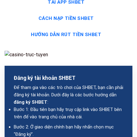
TẢI APP SHBET
CÁCH NẠP TIỀN SHBET
HƯỚNG DẪN RÚT TIỀN SHBET
Đăng ký tài khoản SHBET
Để tham gia vào các trò chơi của SHBET, bạn cần phải
đăng ký tài khoản. Dưới đây là các bước hướng dẫn
đăng ký SHBET
:
Bước 1: Đầu tiên bạn hãy truy cập link vào SHBET bên
trên để vào trang chủ của nhà cái.
Bước 2: Ở giao diện chính bạn hãy nhấn chọn mục
“Đăng ký”.