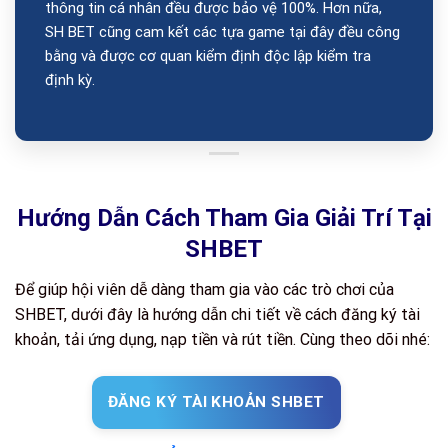
thông tin cá nhân đều được bảo vệ 100%. Hơn nữa,
SH BET cũng cam kết các tựa game tại đây đều công
bằng và được cơ quan kiểm định độc lập kiểm tra
định kỳ.
Hướng Dẫn Cách Tham Gia Giải Trí Tại
SHBET
Để giúp hội viên dễ dàng tham gia vào các trò chơi của
SHBET, dưới đây là hướng dẫn chi tiết về cách đăng ký tài
khoản, tải ứng dụng, nạp tiền và rút tiền. Cùng theo dõi nhé:
ĐĂNG KÝ TÀI KHOẢN SHBET