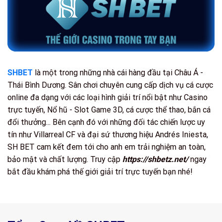
SHBET
là một trong những nhà cái hàng đầu tại Châu Á -
Thái Bình Dương. Sân chơi chuyên cung cấp dịch vụ cá cược
online đa dạng với các loại hình giải trí nổi bật như Casino
trực tuyến, Nổ hũ - Slot Game 3D, cá cược thể thao, bắn cá
đổi thưởng... Bên cạnh đó với những đối tác chiến lược uy
tín như Villarreal CF và đại sứ thương hiệu Andrés Iniesta,
SH BET cam kết đem tới cho anh em trải nghiệm an toàn,
bảo mật và chất lượng. Truy cập
https://shbetz.net/
ngay
bắt đầu khám phá thế giới giải trí trực tuyến bạn nhé!