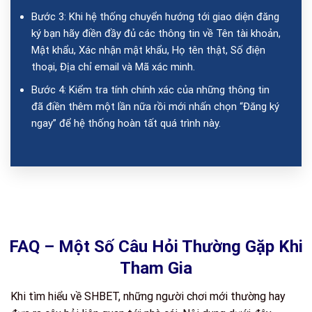
Bước 3: Khi hệ thống chuyển hướng tới giao diện đăng
ký bạn hãy điền đầy đủ các thông tin về Tên tài khoản,
Mật khẩu, Xác nhận mật khẩu, Họ tên thật, Số điện
thoại, Địa chỉ email và Mã xác minh.
Bước 4: Kiểm tra tính chính xác của những thông tin
đã điền thêm một lần nữa rồi mới nhấn chọn “Đăng ký
ngay” để hệ thống hoàn tất quá trình này.
FAQ – Một Số Câu Hỏi Thường Gặp Khi
Tham Gia
Khi tìm hiểu về SHBET, những người chơi mới thường hay