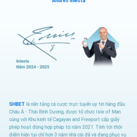
Andrés Iniesta
SHBET
là nền tảng cá cược trực tuyến uy tín hàng đầu
Châu Á - Thái Bình Dương, được tổ chức Isle of Man
cùng với Khu kinh tế Cagayan and Freeport cấp giấy
phép hoạt động hợp pháp từ năm 2021. Tính tới thời
điểm hiện tại chỉ hơn 3 năm nhà cái đã và đang phục vụ