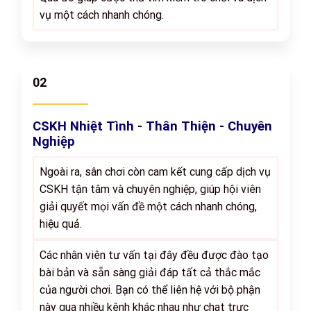
vụ một cách nhanh chóng.
02
CSKH Nhiệt Tình - Thân Thiện - Chuyên
Nghiệp
Ngoài ra, sân chơi còn cam kết cung cấp dịch vụ
CSKH tận tâm và chuyên nghiệp, giúp hội viên
giải quyết mọi vấn đề một cách nhanh chóng,
hiệu quả.
Các nhân viên tư vấn tại đây đều được đào tạo
bài bản và sẵn sàng giải đáp tất cả thắc mắc
của người chơi. Bạn có thể liên hệ với bộ phận
này qua nhiều kênh khác nhau như chat trực