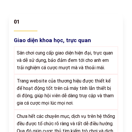
01
Giao diện khoa học, trực quan
Sân chơi cung cấp giao diện hiện đại, trực quan
và dễ sử dụng, bảo đảm đem tới cho anh em
trải nghiệm cá cược mượt mà và thoải mái.
Trang website của thương hiệu được thiết kế
để hoạt động tốt trên cả máy tính lẫn thiết bị
di động, giúp hội viên dễ dàng truy cập và tham
gia cá cược mọi lúc mọi nơi.
Chưa hết các chuyên mục, dịch vụ trên hệ thống
đều được tổ chức rõ ràng và rất dễ điều hướng.
Qua đó giúp cược thủ tìm kiếm trò chơi và dịch