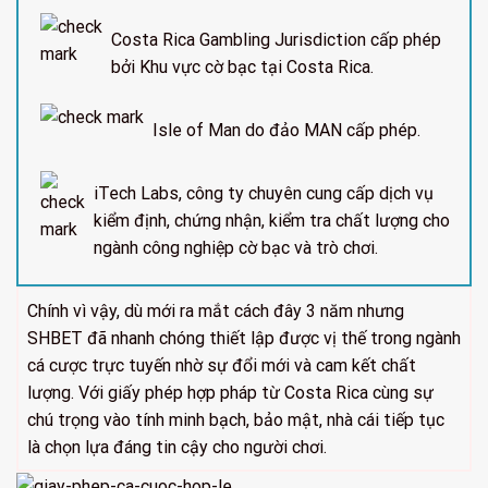
Costa Rica Gambling Jurisdiction cấp phép
bởi Khu vực cờ bạc tại Costa Rica.
Isle of Man do đảo MAN cấp phép.
iTech Labs, công ty chuyên cung cấp dịch vụ
kiểm định, chứng nhận, kiểm tra chất lượng cho
ngành công nghiệp cờ bạc và trò chơi.
Chính vì vậy, dù mới ra mắt cách đây 3 năm nhưng
SHBET đã nhanh chóng thiết lập được vị thế trong ngành
cá cược trực tuyến nhờ sự đổi mới và cam kết chất
lượng. Với giấy phép hợp pháp từ Costa Rica cùng sự
chú trọng vào tính minh bạch, bảo mật, nhà cái tiếp tục
là chọn lựa đáng tin cậy cho người chơi.