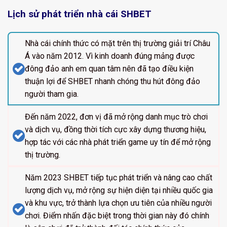
Lịch sử phát triển nhà cái SHBET
Nhà cái chính thức có mặt trên thị trường giải trí Châu
Á vào năm 2012. Vì kinh doanh đúng mảng được
đông đảo anh em quan tâm nên đã tạo điều kiện
thuận lợi để SHBET nhanh chóng thu hút đông đảo
người tham gia.
Đến năm 2022, đơn vị đã mở rộng danh mục trò chơi
và dịch vụ, đồng thời tích cực xây dựng thương hiệu,
hợp tác với các nhà phát triển game uy tín để mở rộng
thị trường.
Năm 2023 SHBET tiếp tục phát triển và nâng cao chất
lượng dịch vụ, mở rộng sự hiện diện tại nhiều quốc gia
và khu vực, trở thành lựa chọn ưu tiên của nhiều người
chơi. Điểm nhấn đặc biệt trong thời gian này đó chính