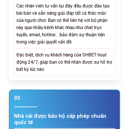
Các nhân viên tư vấn tại đây đều được đào tạo
bài bản và sẵn sàng giải đáp tất cả thắc mắc
của người chơi. Bạn có thể liên hệ với bộ phận
này qua nhiều kênh khác nhau như chat trực
tuyến, email, hotline… bảo đảm sự thuận tiện
trong việc giải quyết vấn đề.
Đặc biệt, dịch vụ khách hàng của SHBET hoạt
động 24/7, giúp bạn có thể nhận được sự hỗ trợ
bất kỳ lúc nào.
03
Nhà cái được bảo hộ cấp phép chuẩn
quốc tế