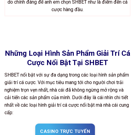
do chính đáng để anh em chọn SHBET như là điểm đến cá
cược hàng đầu.
Những Loại Hình Sản Phẩm Giải Trí Cá
Cược Nổi Bật Tại SHBET
SHBET nổi bật với sự đa dạng trong các loại hình sản phẩm
giải trí cá cược. Với mục tiêu mang tới cho người chơi trải
nghiệm trọn vẹn nhất, nhà cái đã không ngừng mở rộng và
cải tiến các sản phẩm của mình. Dưới đây là cái nhìn chi tiết
nhất về các loại hình giải trí cá cược nổi bật mà nhà cái cung
cấp:
CASINO TRỰC TUYẾN