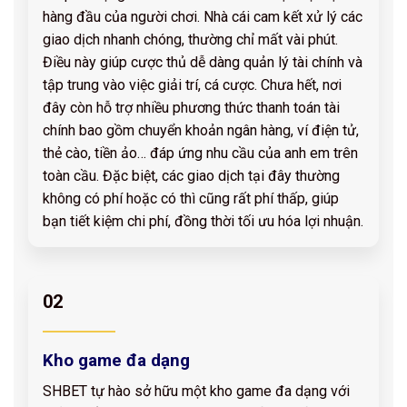
hàng đầu của người chơi. Nhà cái cam kết xử lý các
giao dịch nhanh chóng, thường chỉ mất vài phút.
Điều này giúp cược thủ dễ dàng quản lý tài chính và
tập trung vào việc giải trí, cá cược. Chưa hết, nơi
đây còn hỗ trợ nhiều phương thức thanh toán tài
chính bao gồm chuyển khoản ngân hàng, ví điện tử,
thẻ cào, tiền ảo… đáp ứng nhu cầu của anh em trên
toàn cầu. Đặc biệt, các giao dịch tại đây thường
không có phí hoặc có thì cũng rất phí thấp, giúp
bạn tiết kiệm chi phí, đồng thời tối ưu hóa lợi nhuận.
02
Kho game đa dạng
SHBET tự hào sở hữu một kho game đa dạng với