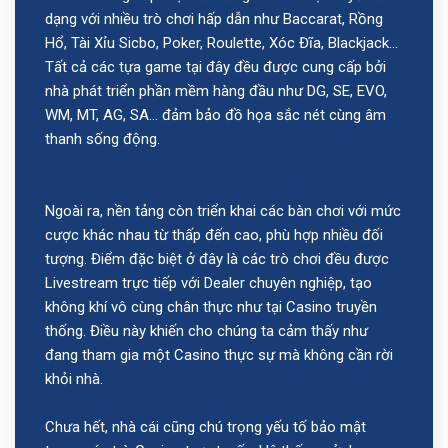
dạng với nhiều trò chơi hấp dẫn như Baccarat, Rồng
Hổ, Tài Xỉu Sicbo, Poker, Roulette, Xóc Đĩa, Blackjack...
Tất cả các tựa game tại đây đều được cung cấp bởi
nhà phát triển phần mềm hàng đầu như DG, SE, EVO,
WM, MT, AG, SA… đảm bảo đồ họa sắc nét cùng âm
thanh sống động.
Ngoài ra, nền tảng còn triển khai các bàn chơi với mức
cược khác nhau từ thấp đến cao, phù hợp nhiều đối
tượng. Điểm đặc biệt ở đây là các trò chơi đều được
Livestream trực tiếp với Dealer chuyên nghiệp, tạo
không khí vô cùng chân thực như tại Casino truyền
thống. Điều này khiến cho chúng ta cảm thấy như
đang tham gia một Casino thực sự mà không cần rời
khỏi nhà.
Chưa hết, nhà cái cũng chú trọng yếu tố bảo mật