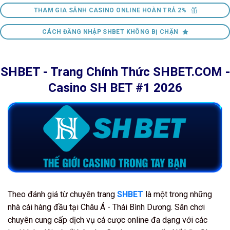
THAM GIA SẢNH CASINO ONLINE HOÀN TRẢ 2%
CÁCH ĐĂNG NHẬP SHBET KHÔNG BỊ CHẶN
SHBET - Trang Chính Thức SHBET.COM -
Casino SH BET #1 2026
Theo đánh giá từ chuyên trang
SHBET
là một trong những
nhà cái hàng đầu tại Châu Á - Thái Bình Dương. Sân chơi
chuyên cung cấp dịch vụ cá cược online đa dạng với các