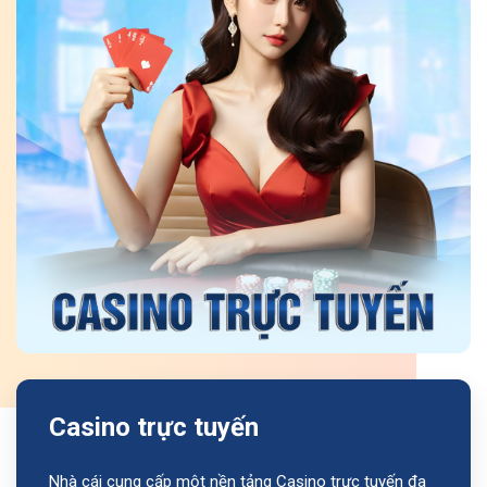
Casino trực tuyến
Nhà cái cung cấp một nền tảng Casino trực tuyến đa