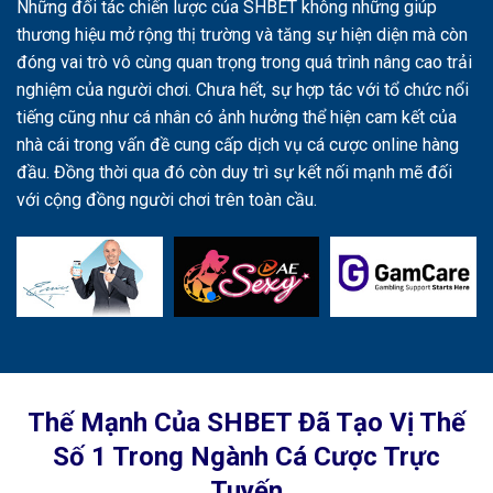
Những đối tác chiến lược của SHBET không những giúp
thương hiệu mở rộng thị trường và tăng sự hiện diện mà còn
đóng vai trò vô cùng quan trọng trong quá trình nâng cao trải
nghiệm của người chơi. Chưa hết, sự hợp tác với tổ chức nổi
tiếng cũng như cá nhân có ảnh hưởng thể hiện cam kết của
nhà cái trong vấn đề cung cấp dịch vụ cá cược online hàng
đầu. Đồng thời qua đó còn duy trì sự kết nối mạnh mẽ đối
với cộng đồng người chơi trên toàn cầu.
Thế Mạnh Của SHBET Đã Tạo Vị Thế
Số 1 Trong Ngành Cá Cược Trực
Tuyến