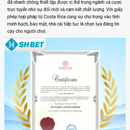
đã nhanh chóng thiết lập được vị thế trong ngành cá cược
trực tuyến nhờ sự đổi mới và cam kết chất lượng. Với giấy
phép hợp pháp từ Costa Rica cùng sự chú trọng vào tính
minh bạch, bảo mật, nhà cái tiếp tục là chọn lựa đáng tin
cậy cho người chơi.