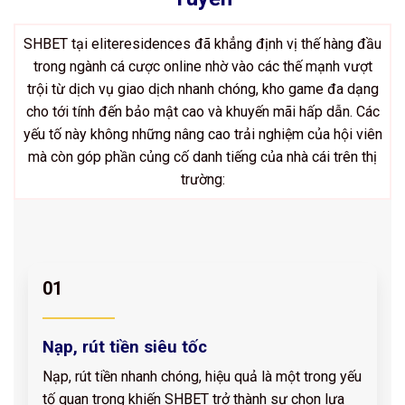
SHBET tại eliteresidences đã khẳng định vị thế hàng đầu
trong ngành cá cược online nhờ vào các thế mạnh vượt
trội từ dịch vụ giao dịch nhanh chóng, kho game đa dạng
cho tới tính đến bảo mật cao và khuyến mãi hấp dẫn. Các
yếu tố này không những nâng cao trải nghiệm của hội viên
mà còn góp phần củng cố danh tiếng của nhà cái trên thị
trường:
01
Nạp, rút tiền siêu tốc
Nạp, rút tiền nhanh chóng, hiệu quả là một trong yếu
tố quan trọng khiến SHBET trở thành sự chọn lựa