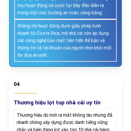
mọi hoạt động cá cược tại đây đều diễn ra
trong một môi trường an toàn, công bằng.
Không chỉ hoạt động dưới giấy phép kinh
doanh từ Costa Rica, mà nhà cái còn áp dụng
các công nghệ bảo mật tiên tiến để bảo vệ
thông tin và tài khoản của người chơi khỏi mối
đe dọa an ninh.
04
Thương hiệu lọt top nhà cái uy tín
Thương hiệu dù mới ra mắt không lâu nhưng đã
nhanh chóng xây dựng được danh tiếng vững
chắc và hiện đang lọt vào top 10 nhà cái hàng