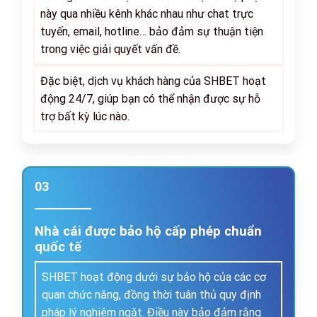
này qua nhiều kênh khác nhau như chat trực
tuyến, email, hotline… bảo đảm sự thuận tiện
trong việc giải quyết vấn đề.
Đặc biệt, dịch vụ khách hàng của SHBET hoạt
động 24/7, giúp bạn có thể nhận được sự hỗ
trợ bất kỳ lúc nào.
03
Nhà cái được bảo hộ cấp phép chuẩn
quốc tế
SHBET hoạt động dưới sự bảo hộ của các cơ
quan chức năng, đồng thời tuân thủ quy định
pháp lý nghiêm ngặt. Điều này bảo đảm rằng