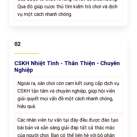
Qua đó giúp cược thủ tìm kiếm trò chơi và dịch
vụ một cách nhanh chóng.
02
CSKH Nhiệt Tình - Thân Thiện - Chuyên
Nghiệp
Ngoài ra, sân chơi còn cam kết cung cấp dịch vụ
CSKH tận tâm và chuyên nghiệp, giúp hội viên
giải quyết mọi vấn đề một cách nhanh chóng,
hiệu quả.
Các nhân viên tư vấn tại đây đều được đào tạo
bài bản và sẵn sàng giải đáp tất cả thắc mắc
của người chơi. Bạn có thể liên hệ với bộ phận