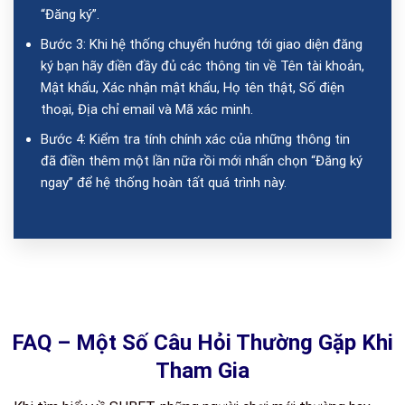
“Đăng ký”.
Bước 3: Khi hệ thống chuyển hướng tới giao diện đăng
ký bạn hãy điền đầy đủ các thông tin về Tên tài khoản,
Mật khẩu, Xác nhận mật khẩu, Họ tên thật, Số điện
thoại, Địa chỉ email và Mã xác minh.
Bước 4: Kiểm tra tính chính xác của những thông tin
đã điền thêm một lần nữa rồi mới nhấn chọn “Đăng ký
ngay” để hệ thống hoàn tất quá trình này.
FAQ – Một Số Câu Hỏi Thường Gặp Khi
Tham Gia