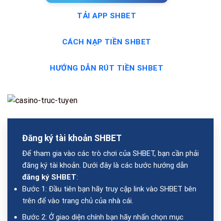
TẢI APP SHBET
CÁCH NẠP TIỀN SHBET
HƯỚNG DẪN RÚT TIỀN SHBET
Đăng ký tài khoản SHBET
Để tham gia vào các trò chơi của SHBET, bạn cần phải
đăng ký tài khoản. Dưới đây là các bước hướng dẫn
đăng ký SHBET
:
Bước 1: Đầu tiên bạn hãy truy cập link vào SHBET bên
trên để vào trang chủ của nhà cái.
Bước 2: Ở giao diện chính bạn hãy nhấn chọn mục