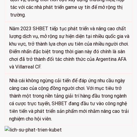
tác với các nhà phát triển game uy tín để mở rộng thị
trường.
Năm 2023 SHBET tiếp tục phát triển và nâng cao chất
lượng dịch vụ, mở rộng sự hiện diện tại nhiều quốc gia và
khu vực, trở thành lựa chọn ưu tiên của nhiều người chơi.
Điểm nhấn đặc biệt trong thời gian này đó chính là sân
chơi đã trở thành đối tác chính thức của Argentina AFA
và Villarreal CF.
Nhà cái không ngừng cải tiến để đáp ứng nhu cầu ngày
càng cao của cộng đồng người chơi. Với mục tiêu trở
thành một trong nền tảng giải trí hàng đầu trong ngành
cá cược trực tuyến, SHBET đang đầu tư vào công nghệ
tiên tiến và phát triển sản phẩm mới nhằm nâng cao trải
nghiệm cho hội viên.