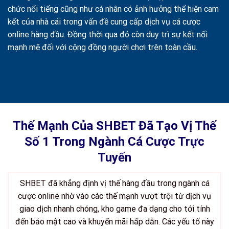
chức nổi tiếng cũng như cá nhân có ảnh hưởng thể hiện cam
kết của nhà cái trong vấn đề cung cấp dịch vụ cá cược
online hàng đầu. Đồng thời qua đó còn duy trì sự kết nối
mạnh mẽ đối với cộng đồng người chơi trên toàn cầu.
Thế Mạnh Của SHBET Đã Tạo Vị Thế
Số 1 Trong Ngành Cá Cược Trực
Tuyến
SHBET đã khẳng định vị thế hàng đầu trong ngành cá
cược online nhờ vào các thế mạnh vượt trội từ dịch vụ
giao dịch nhanh chóng, kho game đa dạng cho tới tính
đến bảo mật cao và khuyến mãi hấp dẫn. Các yếu tố này