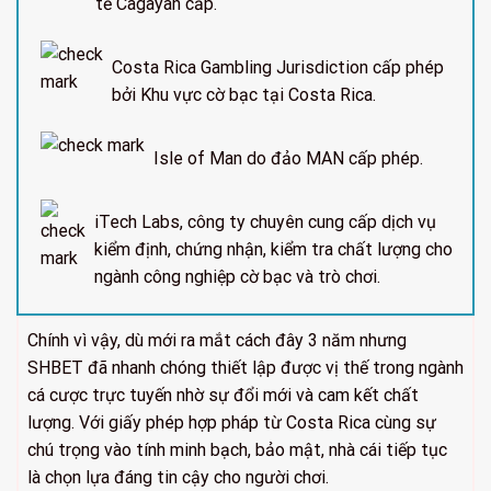
tế Cagayan cấp.
Costa Rica Gambling Jurisdiction cấp phép
bởi Khu vực cờ bạc tại Costa Rica.
Isle of Man do đảo MAN cấp phép.
iTech Labs, công ty chuyên cung cấp dịch vụ
kiểm định, chứng nhận, kiểm tra chất lượng cho
ngành công nghiệp cờ bạc và trò chơi.
Chính vì vậy, dù mới ra mắt cách đây 3 năm nhưng
SHBET đã nhanh chóng thiết lập được vị thế trong ngành
cá cược trực tuyến nhờ sự đổi mới và cam kết chất
lượng. Với giấy phép hợp pháp từ Costa Rica cùng sự
chú trọng vào tính minh bạch, bảo mật, nhà cái tiếp tục
là chọn lựa đáng tin cậy cho người chơi.