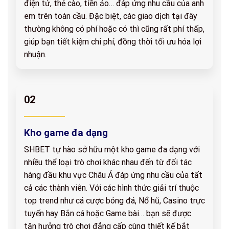
điện tử, thẻ cào, tiền ảo… đáp ứng nhu cầu của anh
em trên toàn cầu. Đặc biệt, các giao dịch tại đây
thường không có phí hoặc có thì cũng rất phí thấp,
giúp bạn tiết kiệm chi phí, đồng thời tối ưu hóa lợi
nhuận.
02
Kho game đa dạng
SHBET tự hào sở hữu một kho game đa dạng với
nhiều thể loại trò chơi khác nhau đến từ đối tác
hàng đầu khu vực Châu Á đáp ứng nhu cầu của tất
cả các thành viên. Với các hình thức giải trí thuộc
top trend như cá cược bóng đá, Nổ hũ, Casino trực
tuyến hay Bắn cá hoặc Game bài… bạn sẽ được
tận hưởng trò chơi đẳng cấp cùng thiết kế bắt