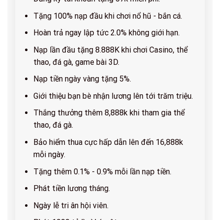
Tặng 100% nạp đầu khi chơi nổ hũ - bắn cá.
Hoàn trả ngay lập tức 2.0% không giới hạn.
Nạp lần đầu tặng 8.888K khi chơi Casino, thể
thao, đá gà, game bài 3D.
Nạp tiền ngày vàng tặng 5%.
Giới thiệu bạn bè nhận lương lên tới trăm triệu.
Thắng thưởng thêm 8,888k khi tham gia thể
thao, đá gà.
Bảo hiểm thua cực hấp dẫn lên đến 16,888k
mỗi ngày.
Tặng thêm 0.1% - 0.9% mỗi lần nạp tiền.
Phát tiền lương tháng.
Ngày lễ tri ân hội viên.