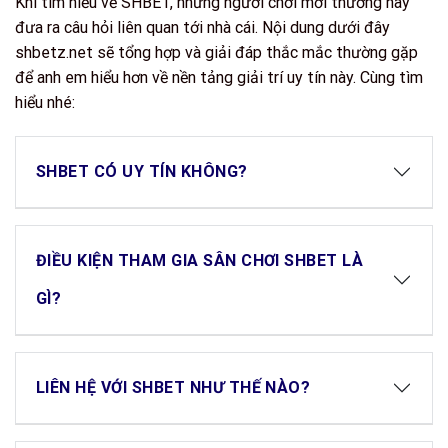
Khi tìm hiểu về SHBET, những người chơi mới thường hay
đưa ra câu hỏi liên quan tới nhà cái. Nội dung dưới đây
shbetz.net sẽ tổng hợp và giải đáp thắc mắc thường gặp
để anh em hiểu hơn về nền tảng giải trí uy tín này. Cùng tìm
hiểu nhé:
SHBET CÓ UY TÍN KHÔNG?
ĐIỀU KIỆN THAM GIA SÂN CHƠI SHBET LÀ
GÌ?
LIÊN HỆ VỚI SHBET NHƯ THẾ NÀO?