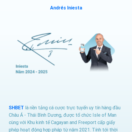
Andrés Iniesta
SHBET
là nền tảng cá cược trực tuyến uy tín hàng đầu
Châu Á - Thái Bình Dương, được tổ chức Isle of Man
cùng với Khu kinh tế Cagayan and Freeport cấp giấy
phép hoạt động hợp pháp từ năm 2021. Tính tới thời