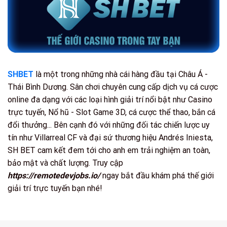
SHBET
là một trong những nhà cái hàng đầu tại Châu Á -
Thái Bình Dương. Sân chơi chuyên cung cấp dịch vụ cá cược
online đa dạng với các loại hình giải trí nổi bật như Casino
trực tuyến, Nổ hũ - Slot Game 3D, cá cược thể thao, bắn cá
đổi thưởng... Bên cạnh đó với những đối tác chiến lược uy
tín như Villarreal CF và đại sứ thương hiệu Andrés Iniesta,
SH BET cam kết đem tới cho anh em trải nghiệm an toàn,
bảo mật và chất lượng. Truy cập
https://remotedevjobs.io/
ngay bắt đầu khám phá thế giới
giải trí trực tuyến bạn nhé!