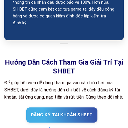
thông tin cá nhân đều được bảo vệ 100%. Hơn nữa,
SH BET cũng cam kết các tựa game tại đây đều công
bằng và được cơ quan kiểm định độc lập kiểm tra
định kỳ.
Hướng Dẫn Cách Tham Gia Giải Trí Tại
SHBET
Để giúp hội viên dễ dàng tham gia vào các trò chơi của
SHBET, dưới đây là hướng dẫn chi tiết về cách đăng ký tài
khoản, tải ứng dụng, nạp tiền và rút tiền. Cùng theo dõi nhé:
ĐĂNG KÝ TÀI KHOẢN SHBET