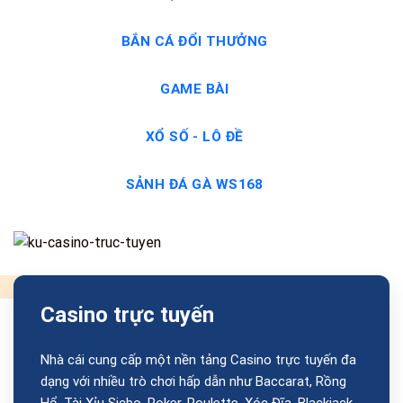
BẮN CÁ ĐỔI THƯỞNG
GAME BÀI
XỔ SỐ - LÔ ĐỀ
SẢNH ĐÁ GÀ WS168
Casino trực tuyến
Nhà cái cung cấp một nền tảng Casino trực tuyến đa
dạng với nhiều trò chơi hấp dẫn như Baccarat, Rồng
Hổ, Tài Xỉu Sicbo, Poker, Roulette, Xóc Đĩa, Blackjack...