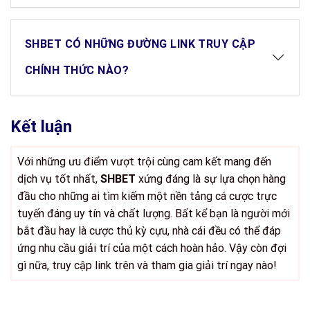
SHBET CÓ NHỮNG ĐƯỜNG LINK TRUY CẬP
CHÍNH THỨC NÀO?
Kết luận
Với những ưu điểm vượt trội cùng cam kết mang đến
dịch vụ tốt nhất,
SHBET
xứng đáng là sự lựa chọn hàng
đầu cho những ai tìm kiếm một nền tảng cá cược trực
tuyến đáng uy tín và chất lượng. Bất kể bạn là người mới
bắt đầu hay là cược thủ kỳ cựu, nhà cái đều có thể đáp
ứng nhu cầu giải trí của một cách hoàn hảo. Vậy còn đợi
gì nữa, truy cập link trên và tham gia giải trí ngay nào!