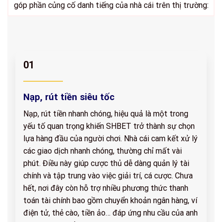
góp phần củng cố danh tiếng của nhà cái trên thị trường:
01
Nạp, rút tiền siêu tốc
Nạp, rút tiền nhanh chóng, hiệu quả là một trong
yếu tố quan trọng khiến SHBET trở thành sự chọn
lựa hàng đầu của người chơi. Nhà cái cam kết xử lý
các giao dịch nhanh chóng, thường chỉ mất vài
phút. Điều này giúp cược thủ dễ dàng quản lý tài
chính và tập trung vào việc giải trí, cá cược. Chưa
hết, nơi đây còn hỗ trợ nhiều phương thức thanh
toán tài chính bao gồm chuyển khoản ngân hàng, ví
điện tử, thẻ cào, tiền ảo… đáp ứng nhu cầu của anh