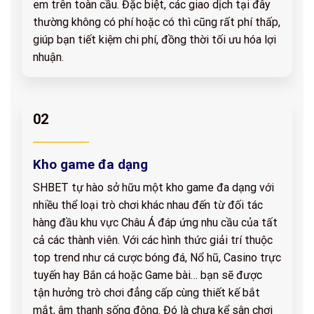
em trên toàn cầu. Đặc biệt, các giao dịch tại đây
thường không có phí hoặc có thì cũng rất phí thấp,
giúp bạn tiết kiệm chi phí, đồng thời tối ưu hóa lợi
nhuận.
02
Kho game đa dạng
SHBET tự hào sở hữu một kho game đa dạng với
nhiều thể loại trò chơi khác nhau đến từ đối tác
hàng đầu khu vực Châu Á đáp ứng nhu cầu của tất
cả các thành viên. Với các hình thức giải trí thuộc
top trend như cá cược bóng đá, Nổ hũ, Casino trực
tuyến hay Bắn cá hoặc Game bài… bạn sẽ được
tận hưởng trò chơi đẳng cấp cùng thiết kế bắt
mắt, âm thanh sống động. Đó là chưa kể sân chơi