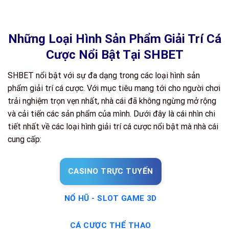
Những Loại Hình Sản Phẩm Giải Trí Cá
Cược Nổi Bật Tại SHBET
SHBET nổi bật với sự đa dạng trong các loại hình sản
phẩm giải trí cá cược. Với mục tiêu mang tới cho người chơi
trải nghiệm trọn vẹn nhất, nhà cái đã không ngừng mở rộng
và cải tiến các sản phẩm của mình. Dưới đây là cái nhìn chi
tiết nhất về các loại hình giải trí cá cược nổi bật mà nhà cái
cung cấp:
CASINO TRỰC TUYẾN
NỔ HŨ - SLOT GAME 3D
CÁ CƯỢC THỂ THAO