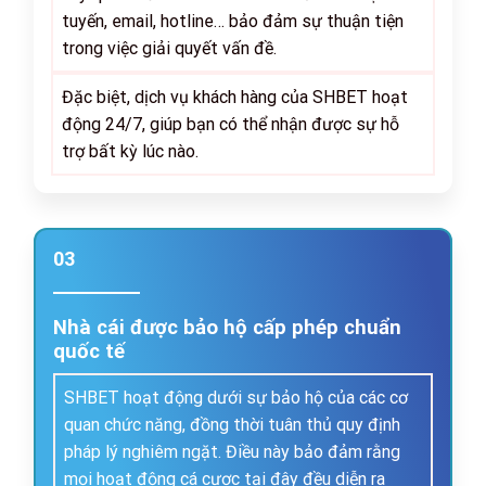
tuyến, email, hotline… bảo đảm sự thuận tiện
trong việc giải quyết vấn đề.
Đặc biệt, dịch vụ khách hàng của SHBET hoạt
động 24/7, giúp bạn có thể nhận được sự hỗ
trợ bất kỳ lúc nào.
03
Nhà cái được bảo hộ cấp phép chuẩn
quốc tế
SHBET hoạt động dưới sự bảo hộ của các cơ
quan chức năng, đồng thời tuân thủ quy định
pháp lý nghiêm ngặt. Điều này bảo đảm rằng
mọi hoạt động cá cược tại đây đều diễn ra