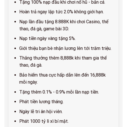
Tặng 100% nạp đầu khi chơi nổ hũ - bắn cá.
Hoàn trả ngay lập tức 2.0% không giới hạn.
Nạp lần đầu tặng 8.888K khi chơi Casino, thể
thao, đá gà, game bài 3D.
Nạp tiền ngày vàng tặng 5%.
Giới thiệu bạn bè nhận lương lên tới trăm triệu.
Thắng thưởng thêm 8,888k khi tham gia thể
thao, đá gà.
Bảo hiểm thua cực hấp dẫn lên đến 16,888k
mỗi ngày.
Tặng thêm 0.1% - 0.9% mỗi lần nạp tiền.
Phát tiền lương tháng.
Ngày lễ tri ân hội viên.
Phát 1000 tỷ lì xì bí mật.