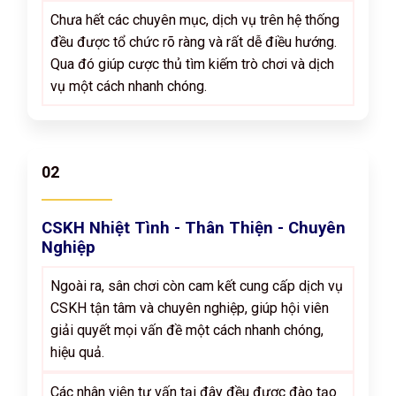
Chưa hết các chuyên mục, dịch vụ trên hệ thống
đều được tổ chức rõ ràng và rất dễ điều hướng.
Qua đó giúp cược thủ tìm kiếm trò chơi và dịch
vụ một cách nhanh chóng.
02
CSKH Nhiệt Tình - Thân Thiện - Chuyên
Nghiệp
Ngoài ra, sân chơi còn cam kết cung cấp dịch vụ
CSKH tận tâm và chuyên nghiệp, giúp hội viên
giải quyết mọi vấn đề một cách nhanh chóng,
hiệu quả.
Các nhân viên tư vấn tại đây đều được đào tạo