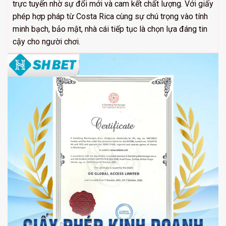
trực tuyến nhờ sự đổi mới và cam kết chất lượng. Với giấy
phép hợp pháp từ Costa Rica cùng sự chú trọng vào tính
minh bạch, bảo mật, nhà cái tiếp tục là chọn lựa đáng tin
cậy cho người chơi.