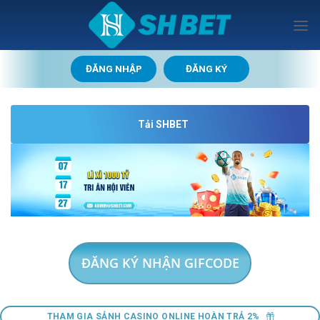
Chuyển
đến
nội
dung
ĐĂNG NHẬP
ĐĂNG KÝ
Tải SHBET
ĐĂNG KÝ NHẬN GIFCODE
THAM GIA SẢNH CASINO ONLINE HOÀN TRẢ 2%