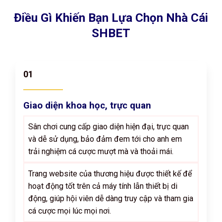
Điều Gì Khiến Bạn Lựa Chọn Nhà Cái
SHBET
01
Giao diện khoa học, trực quan
Sân chơi cung cấp giao diện hiện đại, trực quan
và dễ sử dụng, bảo đảm đem tới cho anh em
trải nghiệm cá cược mượt mà và thoải mái.
Trang website của thương hiệu được thiết kế để
hoạt động tốt trên cả máy tính lẫn thiết bị di
động, giúp hội viên dễ dàng truy cập và tham gia
cá cược mọi lúc mọi nơi.