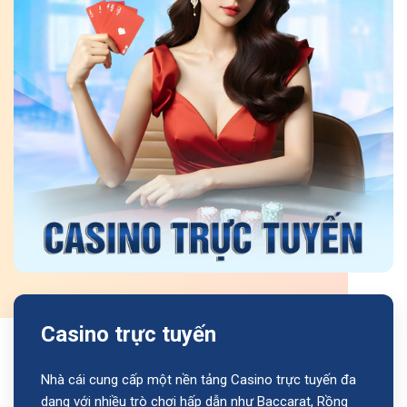
Casino trực tuyến
Nhà cái cung cấp một nền tảng Casino trực tuyến đa
dạng với nhiều trò chơi hấp dẫn như Baccarat, Rồng