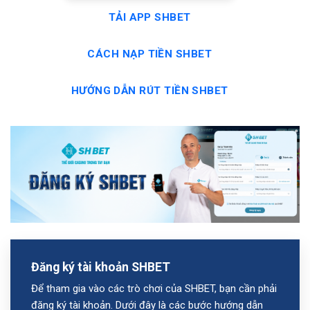
TẢI APP SHBET
CÁCH NẠP TIỀN SHBET
HƯỚNG DẪN RÚT TIỀN SHBET
Đăng ký tài khoản SHBET
Để tham gia vào các trò chơi của SHBET, bạn cần phải
đăng ký tài khoản. Dưới đây là các bước hướng dẫn