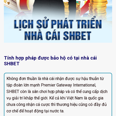
Tính hợp pháp được bảo hộ có tại nhà cái
SHBET
Không đơn thuần là nhà cái nhận được sự hậu thuẫn từ
tập đoàn lớn mạnh Premier Gateway International,
SHBET còn là sân chơi hợp pháp và có thể cung cấp dịch
vụ giải trí khắp thế giới. Kể cả khi Việt Nam là quốc gia
chưa công nhận cá cược thì thương hiệu cũng có đầy đủ
cơ chế để hoạt động tại nước ta.