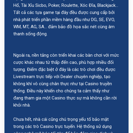
Hổ, Tài Xỉu Sicbo, Poker, Roulette, Xóc Đĩa, Blackjack...
Tất cả các tựa game tại đây đều được cung cấp bởi
nhà phát triển phần mềm hàng đầu như DG, SE, EVO,
WM, MT, AG, SA… đảm bảo đồ họa sắc nét cùng âm
thanh sống động.
Ngoài ra, nền tảng còn triển khai các bàn chơi với mức
cược khác nhau từ thấp đến cao, phù hợp nhiều đối
tượng. Điểm đặc biệt ở đây là các trò chơi đều được
Livestream trực tiếp với Dealer chuyên nghiệp, tạo
không khí vô cùng chân thực như tại Casino truyền
thống. Điều này khiến cho chúng ta cảm thấy như
đang tham gia một Casino thực sự mà không cần rời
khỏi nhà.
Chưa hết, nhà cái cũng chú trọng yếu tố bảo mật
trong các trò Casino trực tuyến. Hệ thống sử dụng