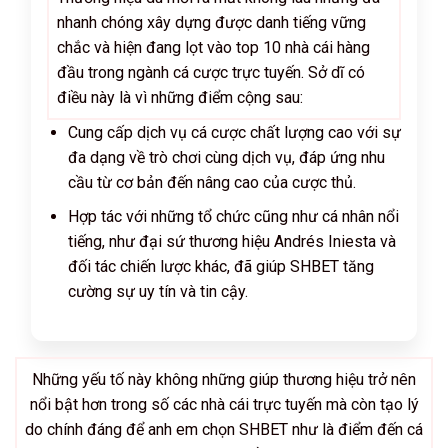
nhanh chóng xây dựng được danh tiếng vững
chắc và hiện đang lọt vào top 10 nhà cái hàng
đầu trong ngành cá cược trực tuyến. Sở dĩ có
điều này là vì những điểm cộng sau:
Cung cấp dịch vụ cá cược chất lượng cao với sự
đa dạng về trò chơi cùng dịch vụ, đáp ứng nhu
cầu từ cơ bản đến nâng cao của cược thủ.
Hợp tác với những tổ chức cũng như cá nhân nổi
tiếng, như đại sứ thương hiệu Andrés Iniesta và
đối tác chiến lược khác, đã giúp SHBET tăng
cường sự uy tín và tin cậy.
Những yếu tố này không những giúp thương hiệu trở nên
nổi bật hơn trong số các nhà cái trực tuyến mà còn tạo lý
do chính đáng để anh em chọn SHBET như là điểm đến cá