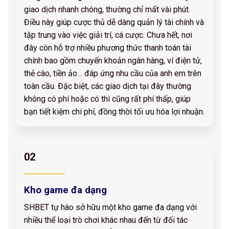
giao dịch nhanh chóng, thường chỉ mất vài phút.
Điều này giúp cược thủ dễ dàng quản lý tài chính và
tập trung vào việc giải trí, cá cược. Chưa hết, nơi
đây còn hỗ trợ nhiều phương thức thanh toán tài
chính bao gồm chuyển khoản ngân hàng, ví điện tử,
thẻ cào, tiền ảo… đáp ứng nhu cầu của anh em trên
toàn cầu. Đặc biệt, các giao dịch tại đây thường
không có phí hoặc có thì cũng rất phí thấp, giúp
bạn tiết kiệm chi phí, đồng thời tối ưu hóa lợi nhuận.
02
Kho game đa dạng
SHBET tự hào sở hữu một kho game đa dạng với
nhiều thể loại trò chơi khác nhau đến từ đối tác