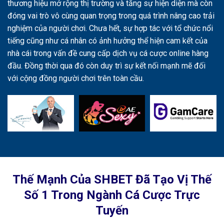
thương hiệu mở rộng thị trường và tăng sự hiện diện mà còn
đóng vai trò vô cùng quan trọng trong quá trình nâng cao trải
nghiệm của người chơi. Chưa hết, sự hợp tác với tổ chức nổi
tiếng cũng như cá nhân có ảnh hưởng thể hiện cam kết của
nhà cái trong vấn đề cung cấp dịch vụ cá cược online hàng
đầu. Đồng thời qua đó còn duy trì sự kết nối mạnh mẽ đối
với cộng đồng người chơi trên toàn cầu.
Thế Mạnh Của SHBET Đã Tạo Vị Thế
Số 1 Trong Ngành Cá Cược Trực
Tuyến