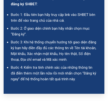
đăng ký SHBET
:
Bước 1: Đầu tiên bạn hãy truy cập link vào SHBET bên
trên để vào trang chủ của nhà cái.
Bước 2: Ở giao diện chính bạn hãy nhấn chọn mục
“Đăng ký”.
Bước 3: Khi hệ thống chuyển hướng tới giao diện đăng
ký bạn hãy điền đầy đủ các thông tin về Tên tài khoản,
Mật khẩu, Xác nhận mật khẩu, Họ tên thật, Số điện
thoại, Địa chỉ email và Mã xác minh.
Bước 4: Kiểm tra tính chính xác của những thông tin
đã điền thêm một lần nữa rồi mới nhấn chọn “Đăng ký
ngay” để hệ thống hoàn tất quá trình này.