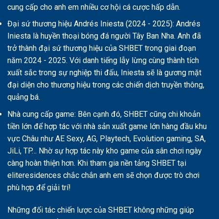
cung cấp cho anh em nhiều cơ hội cá cược hấp dẫn.
Đại sứ thương hiệu Andrés Iniesta (2024 - 2025): Andrés
Iniesta là huyền thoại bóng đá người Tây Ban Nha. Anh đã
trở thành đại sứ thương hiệu của SHBET trong giai đoạn
năm 2024 - 2025. Với danh tiếng lẫy lừng cùng thành tích
xuất sắc trong sự nghiệp thi đấu, Iniesta sẽ là gương mặt
đại diện cho thương hiệu trong các chiến dịch truyền thông,
quảng bá.
Nhà cung cấp game: Bên cạnh đó, SHBET cũng chi khoản
tiền lớn để hợp tác với nhà sản xuất game lớn hàng đầu khu
vực Châu như AE Sexy, AG, Playtech, Evolution gaming, SA,
JiLi, TP… Nhờ sự hợp tác này kho game của sân chơi ngày
càng hoàn thiện hơn. Khi tham gia nền tảng SHBET tại
eliteresidences chắc chắn anh em sẽ chọn được trò chơi
phù hợp để giải trí!
Những đối tác chiến lược của SHBET không những giúp