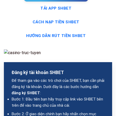
TẢI APP SHBET
CÁCH NẠP TIỀN SHBET
HƯỚNG DẪN RÚT TIỀN SHBET
Đăng ký tài khoản SHBET
Để tham gia vào các trò chơi của SHBET, bạn cần phải
đăng ký tài khoản. Dưới đây là các bước hướng dẫn
đăng ký SHBET
:
Bước 1: Đầu tiên bạn hãy truy cập link vào SHBET bên
trên để vào trang chủ của nhà cái.
Bước 2: Ở giao diện chính bạn hãy nhấn chọn mục