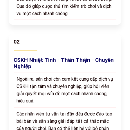
Qua đó giúp cược thủ tìm kiếm trò chơi và dịch
vụ một cách nhanh chóng.
02
CSKH Nhiệt Tình - Thân Thiện - Chuyên
Nghiệp
Ngoài ra, sân chơi còn cam kết cung cấp dịch vụ
CSKH tận tâm và chuyên nghiệp, giúp hội viên
giải quyết mọi vấn đề một cách nhanh chóng,
hiệu quả.
Các nhân viên tư vấn tại đây đều được đào tạo
bài bản và sẵn sàng giải đáp tất cả thắc mắc
của người chơi. Bạn có thể liên hệ với bộ phận