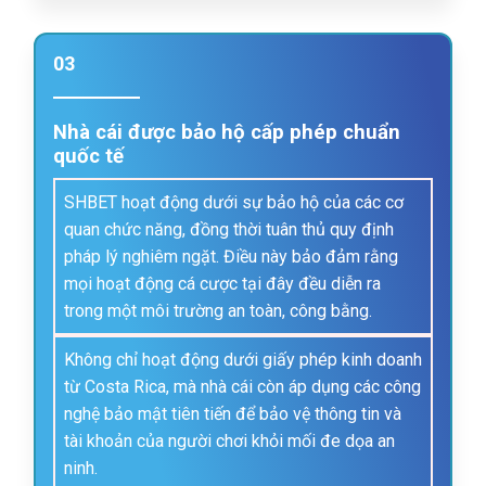
03
Nhà cái được bảo hộ cấp phép chuẩn
quốc tế
SHBET hoạt động dưới sự bảo hộ của các cơ
quan chức năng, đồng thời tuân thủ quy định
pháp lý nghiêm ngặt. Điều này bảo đảm rằng
mọi hoạt động cá cược tại đây đều diễn ra
trong một môi trường an toàn, công bằng.
Không chỉ hoạt động dưới giấy phép kinh doanh
từ Costa Rica, mà nhà cái còn áp dụng các công
nghệ bảo mật tiên tiến để bảo vệ thông tin và
tài khoản của người chơi khỏi mối đe dọa an
ninh.