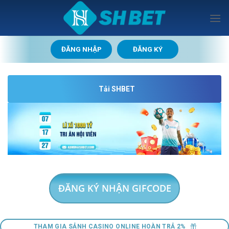
Chuyển
đến
nội
dung
ĐĂNG NHẬP
ĐĂNG KÝ
Tải SHBET
ĐĂNG KÝ NHẬN GIFCODE
THAM GIA SẢNH CASINO ONLINE HOÀN TRẢ 2%