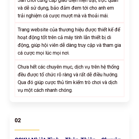
Sân chơi cung cấp giao diện hiện đại, trực quan
và dễ sử dụng, bảo đảm đem tới cho anh em
trải nghiệm cá cược mượt mà và thoải mái.
Trang website của thương hiệu được thiết kế để
hoạt động tốt trên cả máy tính lẫn thiết bị di
động, giúp hội viên dễ dàng truy cập và tham gia
cá cược mọi lúc mọi nơi.
Chưa hết các chuyên mục, dịch vụ trên hệ thống
đều được tổ chức rõ ràng và rất dễ điều hướng.
Qua đó giúp cược thủ tìm kiếm trò chơi và dịch
vụ một cách nhanh chóng.
02