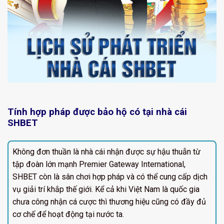
Tính hợp pháp được bảo hộ có tại nhà cái
SHBET
Không đơn thuần là nhà cái nhận được sự hậu thuẫn từ
tập đoàn lớn mạnh Premier Gateway International,
SHBET còn là sân chơi hợp pháp và có thể cung cấp dịch
vụ giải trí khắp thế giới. Kể cả khi Việt Nam là quốc gia
chưa công nhận cá cược thì thương hiệu cũng có đầy đủ
cơ chế để hoạt động tại nước ta.