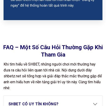
ngay” để hệ thống hoàn tất quá trình này.
FAQ – Một Số Câu Hỏi Thường Gặp Khi
Tham Gia
Khi tìm hiểu về SHBET, những người chơi mới thường hay
đưa ra câu hỏi liên quan tới nhà cái. Nội dung dưới đây
shbetz.net sẽ tổng hợp và giải đáp thắc mắc thường gặp để
anh em hiểu hơn về nền tảng giải trí uy tín này. Cùng tìm hiểu
nhé:
SHBET CÓ UY TÍN KHÔNG?