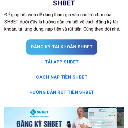
SHBET
Để giúp hội viên dễ dàng tham gia vào các trò chơi của
SHBET, dưới đây là hướng dẫn chi tiết về cách đăng ký tài
khoản, tải ứng dụng, nạp tiền và rút tiền. Cùng theo dõi nhé:
ĐĂNG KÝ TÀI KHOẢN SHBET
TẢI APP SHBET
CÁCH NẠP TIỀN SHBET
HƯỚNG DẪN RÚT TIỀN SHBET