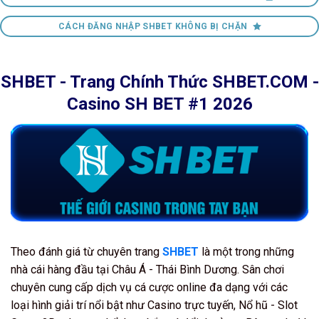
CÁCH ĐĂNG NHẬP SHBET KHÔNG BỊ CHẶN
SHBET - Trang Chính Thức SHBET.COM -
Casino SH BET #1 2026
Theo đánh giá từ chuyên trang
SHBET
là một trong những
nhà cái hàng đầu tại Châu Á - Thái Bình Dương. Sân chơi
chuyên cung cấp dịch vụ cá cược online đa dạng với các
loại hình giải trí nổi bật như Casino trực tuyến, Nổ hũ - Slot