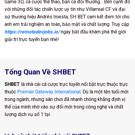
Game 3D, cá cược thể thao, bắn cá đổi thưởng... Bên cạnh đó
với những đối tác chiến lược uy tín như Villarreal CF và đại
sứ thương hiệu Andrés Iniesta, SH BET cam kết đem tới cho
anh em trải nghiệm an toàn, bảo mật và chất lượng. Truy cập
https://remotedevjobs.io/
ngay bắt đầu khám phá thế giới
giải trí trực tuyến bạn nhé!
Tổng Quan Về SHBET
SHBET
là nhà cái cá cược trực tuyến nổi bật trực thuộc trực
thuộc
Premier Gateway International
. Dù là một tên tuổi mới
trong ngành, nhưng sân chơi đã nhanh chóng khẳng định vị
thế của mình nhờ vào sự đổi mới trong công nghệ và chất
lượng dịch vụ số 1 tại .