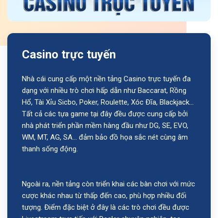
Casino trực tuyến
Nhà cái cung cấp một nền tảng Casino trực tuyến đa
dạng với nhiều trò chơi hấp dẫn như Baccarat, Rồng
Hổ, Tài Xỉu Sicbo, Poker, Roulette, Xóc Đĩa, Blackjack...
Tất cả các tựa game tại đây đều được cung cấp bởi
nhà phát triển phần mềm hàng đầu như DG, SE, EVO,
WM, MT, AG, SA… đảm bảo đồ họa sắc nét cùng âm
thanh sống động.
Ngoài ra, nền tảng còn triển khai các bàn chơi với mức
cược khác nhau từ thấp đến cao, phù hợp nhiều đối
tượng. Điểm đặc biệt ở đây là các trò chơi đều được