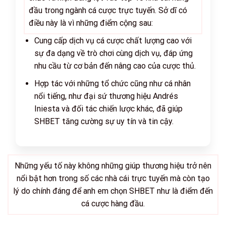
đầu trong ngành cá cược trực tuyến. Sở dĩ có
điều này là vì những điểm cộng sau:
Cung cấp dịch vụ cá cược chất lượng cao với
sự đa dạng về trò chơi cùng dịch vụ, đáp ứng
nhu cầu từ cơ bản đến nâng cao của cược thủ.
Hợp tác với những tổ chức cũng như cá nhân
nổi tiếng, như đại sứ thương hiệu Andrés
Iniesta và đối tác chiến lược khác, đã giúp
SHBET tăng cường sự uy tín và tin cậy.
Những yếu tố này không những giúp thương hiệu trở nên
nổi bật hơn trong số các nhà cái trực tuyến mà còn tạo
lý do chính đáng để anh em chọn SHBET như là điểm đến
cá cược hàng đầu.