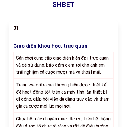
SHBET
01
Giao diện khoa học, trực quan
Sân chơi cung cấp giao diện hiện đại, trực quan
và dễ sử dụng, bảo đảm đem tới cho anh em
trải nghiệm cá cược mượt mà và thoải mái.
Trang website của thương hiệu được thiết kế
để hoạt động tốt trên cả máy tính lẫn thiết bị
di động, giúp hội viên dễ dàng truy cập và tham
gia cá cược mọi lúc mọi nơi.
Chưa hết các chuyên mục, dịch vụ trên hệ thống
đều được tổ chức rõ ràng và rất dễ điều hướng.