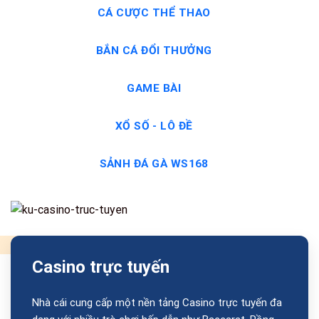
CÁ CƯỢC THỂ THAO
BẮN CÁ ĐỔI THƯỞNG
GAME BÀI
XỔ SỐ - LÔ ĐỀ
SẢNH ĐÁ GÀ WS168
Casino trực tuyến
Nhà cái cung cấp một nền tảng Casino trực tuyến đa