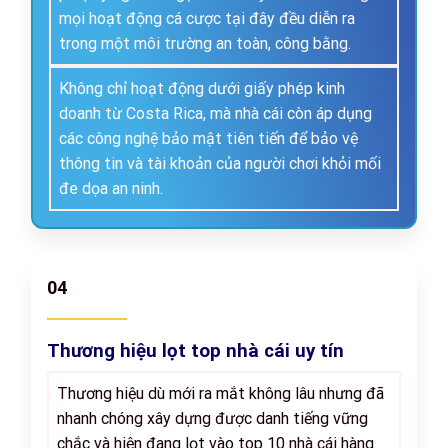
mọi hoạt động cá cược tại đây đều diễn ra
trong một môi trường an toàn, công bằng.
Không chỉ hoạt động dưới giấy phép kinh
doanh từ Costa Rica, mà nhà cái còn áp dụng
các công nghệ bảo mật tiên tiến để bảo vệ
thông tin và tài khoản của người chơi khỏi mối
đe dọa an ninh.
04
Thương hiệu lọt top nhà cái uy tín
Thương hiệu dù mới ra mắt không lâu nhưng đã
nhanh chóng xây dựng được danh tiếng vững
chắc và hiện đang lọt vào top 10 nhà cái hàng