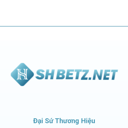
Đại Sứ Thương Hiệu