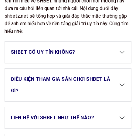
Khi tìm hiểu về SHBET, những người chơi mới thường hay
đưa ra câu hỏi liên quan tới nhà cái. Nội dung dưới đây
shbetz.net sẽ tổng hợp và giải đáp thắc mắc thường gặp
để anh em hiểu hơn về nền tảng giải trí uy tín này. Cùng tìm
hiểu nhé:
SHBET CÓ UY TÍN KHÔNG?
ĐIỀU KIỆN THAM GIA SÂN CHƠI SHBET LÀ
GÌ?
LIÊN HỆ VỚI SHBET NHƯ THẾ NÀO?