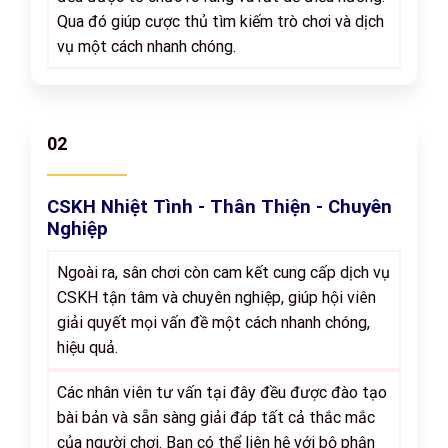
Qua đó giúp cược thủ tìm kiếm trò chơi và dịch
vụ một cách nhanh chóng.
02
CSKH Nhiệt Tình - Thân Thiện - Chuyên
Nghiệp
Ngoài ra, sân chơi còn cam kết cung cấp dịch vụ
CSKH tận tâm và chuyên nghiệp, giúp hội viên
giải quyết mọi vấn đề một cách nhanh chóng,
hiệu quả.
Các nhân viên tư vấn tại đây đều được đào tạo
bài bản và sẵn sàng giải đáp tất cả thắc mắc
của người chơi. Bạn có thể liên hệ với bộ phận