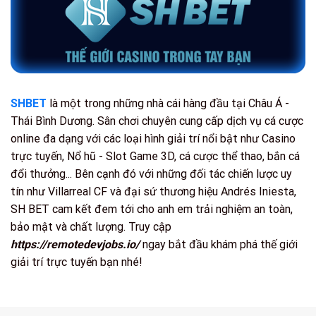
SHBET
là một trong những nhà cái hàng đầu tại Châu Á -
Thái Bình Dương. Sân chơi chuyên cung cấp dịch vụ cá cược
online đa dạng với các loại hình giải trí nổi bật như Casino
trực tuyến, Nổ hũ - Slot Game 3D, cá cược thể thao, bắn cá
đổi thưởng... Bên cạnh đó với những đối tác chiến lược uy
tín như Villarreal CF và đại sứ thương hiệu Andrés Iniesta,
SH BET cam kết đem tới cho anh em trải nghiệm an toàn,
bảo mật và chất lượng. Truy cập
https://remotedevjobs.io/
ngay bắt đầu khám phá thế giới
giải trí trực tuyến bạn nhé!