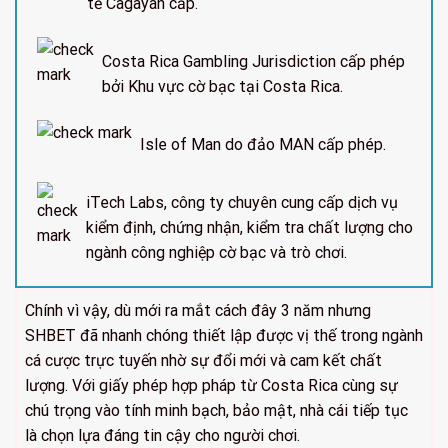
tế Cagayan cấp.
Costa Rica Gambling Jurisdiction cấp phép
bởi Khu vực cờ bạc tại Costa Rica.
Isle of Man do đảo MAN cấp phép.
iTech Labs, công ty chuyên cung cấp dịch vụ
kiểm định, chứng nhận, kiểm tra chất lượng cho
ngành công nghiệp cờ bạc và trò chơi.
Chính vì vậy, dù mới ra mắt cách đây 3 năm nhưng
SHBET đã nhanh chóng thiết lập được vị thế trong ngành
cá cược trực tuyến nhờ sự đổi mới và cam kết chất
lượng. Với giấy phép hợp pháp từ Costa Rica cùng sự
chú trọng vào tính minh bạch, bảo mật, nhà cái tiếp tục
là chọn lựa đáng tin cậy cho người chơi.