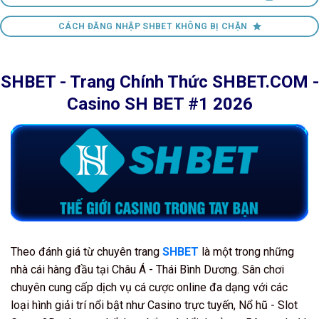
CÁCH ĐĂNG NHẬP SHBET KHÔNG BỊ CHẶN
SHBET - Trang Chính Thức SHBET.COM -
Casino SH BET #1 2026
Theo đánh giá từ chuyên trang
SHBET
là một trong những
nhà cái hàng đầu tại Châu Á - Thái Bình Dương. Sân chơi
chuyên cung cấp dịch vụ cá cược online đa dạng với các
loại hình giải trí nổi bật như Casino trực tuyến, Nổ hũ - Slot