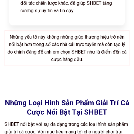
đối tác chiến lược khác, đã giúp SHBET tăng
cường sự uy tín và tin cậy.
Những yếu tố này không những giúp thương hiệu trở nên
nổi bật hơn trong số các nhà cái trực tuyến mà còn tạo lý
do chính đáng để anh em chọn SHBET như là điểm đến cá
cược hàng đầu.
Những Loại Hình Sản Phẩm Giải Trí Cá
Cược Nổi Bật Tại SHBET
SHBET nổi bật với sự đa dạng trong các loại hình sản phẩm
giải trí cá cược. Với mục tiêu mang tới cho người chơi trải