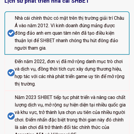
Lịch sử phát triển nhà cái SHBET
Nhà cái chính thức có mặt trên thị trường giải trí Châu
Á vào năm 2012. Vì kinh doanh đúng mảng được
đông đảo anh em quan tâm nên đã tạo điều kiện
thuận lợi để SHBET nhanh chóng thu hút đông đảo
người tham gia.
Đến năm 2022, đơn vị đã mở rộng danh mục trò chơi
và dịch vụ, đồng thời tích cực xây dựng thương hiệu,
hợp tác với các nhà phát triển game uy tín để mở rộng
thị trường.
Năm 2023 SHBET tiếp tục phát triển và nâng cao chất
lượng dịch vụ, mở rộng sự hiện diện tại nhiều quốc gia
và khu vực, trở thành lựa chọn ưu tiên của nhiều người
chơi. Điểm nhấn đặc biệt trong thời gian này đó chính
là sân chơi đã trở thành đối tác chính thức của