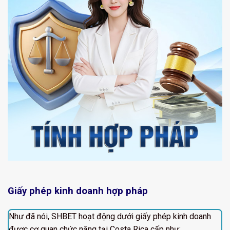
Giấy phép kinh doanh hợp pháp
Như đã nói, SHBET hoạt động dưới giấy phép kinh doanh
được cơ quan chức năng tại Costa Rica cấp như: