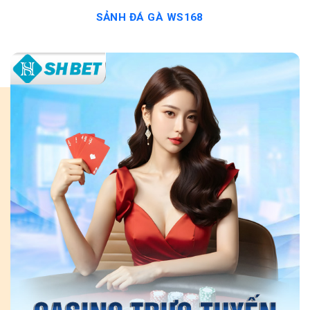
SẢNH ĐÁ GÀ WS168