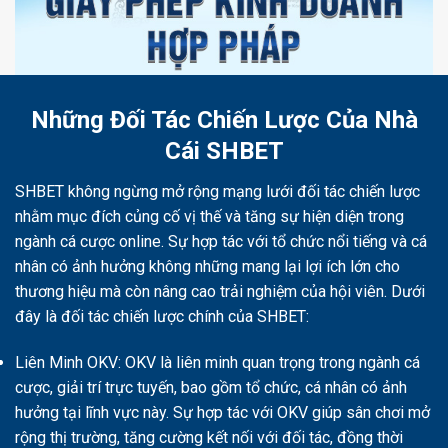
Những Đối Tác Chiến Lược Của Nhà
Cái SHBET
SHBET không ngừng mở rộng mạng lưới đối tác chiến lược
nhằm mục đích củng cố vị thế và tăng sự hiện diện trong
ngành cá cược online. Sự hợp tác với tổ chức nổi tiếng và cá
nhân có ảnh hưởng không những mang lại lợi ích lớn cho
thương hiệu mà còn nâng cao trải nghiệm của hội viên. Dưới
đây là đối tác chiến lược chính của SHBET:
Liên Minh OKV: OKV là liên minh quan trọng trong ngành cá
cược, giải trí trực tuyến, bao gồm tổ chức, cá nhân có ảnh
hưởng tại lĩnh vực này. Sự hợp tác với OKV giúp sân chơi mở
rộng thị trường, tăng cường kết nối với đối tác, đồng thời