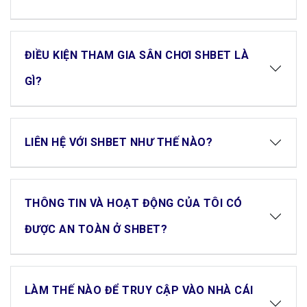
ĐIỀU KIỆN THAM GIA SÂN CHƠI SHBET LÀ
GÌ?
LIÊN HỆ VỚI SHBET NHƯ THẾ NÀO?
THÔNG TIN VÀ HOẠT ĐỘNG CỦA TÔI CÓ
ĐƯỢC AN TOÀN Ở SHBET?
LÀM THẾ NÀO ĐỂ TRUY CẬP VÀO NHÀ CÁI