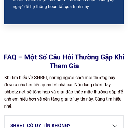
ngay” để hệ thống hoàn tất quá trình này.
FAQ – Một Số Câu Hỏi Thường Gặp Khi
Tham Gia
Khi tìm hiểu về SHBET, những người chơi mới thường hay
đưa ra câu hỏi liên quan tới nhà cái. Nội dung dưới đây
shbetz.net sẽ tổng hợp và giải đáp thắc mắc thường gặp để
anh em hiểu hơn về nền tảng giải trí uy tín này. Cùng tìm hiểu
nhé:
SHBET CÓ UY TÍN KHÔNG?