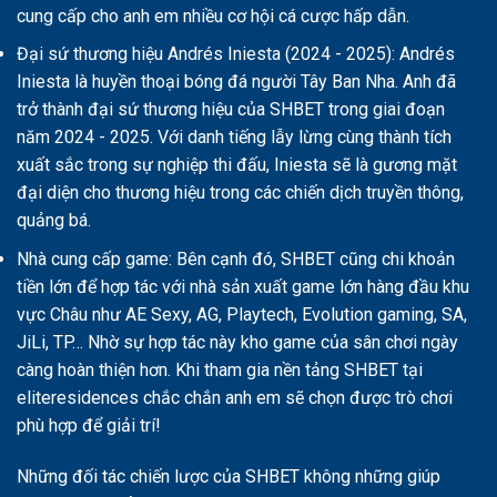
cung cấp cho anh em nhiều cơ hội cá cược hấp dẫn.
Đại sứ thương hiệu Andrés Iniesta (2024 - 2025): Andrés
Iniesta là huyền thoại bóng đá người Tây Ban Nha. Anh đã
trở thành đại sứ thương hiệu của SHBET trong giai đoạn
năm 2024 - 2025. Với danh tiếng lẫy lừng cùng thành tích
xuất sắc trong sự nghiệp thi đấu, Iniesta sẽ là gương mặt
đại diện cho thương hiệu trong các chiến dịch truyền thông,
quảng bá.
Nhà cung cấp game: Bên cạnh đó, SHBET cũng chi khoản
tiền lớn để hợp tác với nhà sản xuất game lớn hàng đầu khu
vực Châu như AE Sexy, AG, Playtech, Evolution gaming, SA,
JiLi, TP… Nhờ sự hợp tác này kho game của sân chơi ngày
càng hoàn thiện hơn. Khi tham gia nền tảng SHBET tại
eliteresidences chắc chắn anh em sẽ chọn được trò chơi
phù hợp để giải trí!
Những đối tác chiến lược của SHBET không những giúp