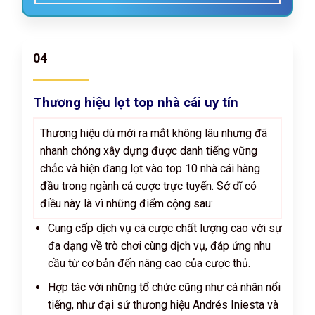
04
Thương hiệu lọt top nhà cái uy tín
Thương hiệu dù mới ra mắt không lâu nhưng đã
nhanh chóng xây dựng được danh tiếng vững
chắc và hiện đang lọt vào top 10 nhà cái hàng
đầu trong ngành cá cược trực tuyến. Sở dĩ có
điều này là vì những điểm cộng sau:
Cung cấp dịch vụ cá cược chất lượng cao với sự
đa dạng về trò chơi cùng dịch vụ, đáp ứng nhu
cầu từ cơ bản đến nâng cao của cược thủ.
Hợp tác với những tổ chức cũng như cá nhân nổi
tiếng, như đại sứ thương hiệu Andrés Iniesta và