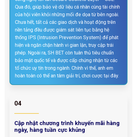
Qua đó, giúp bảo vệ dữ liệu cá nhân cùng tài chính
của hội viên khỏi những mối đe dọa từ bên ngoài.
Chưa hết, tất cả các giao dịch và hoạt động trên
nền tảng đều được giám sát liên tục bằng hệ
thống IPS (Intrusion Prevention System) để phát
hiện và ngăn chặn hành vi gian lận, truy cập trái
phép. Ngoài ra, SH BET còn tuân thủ tiêu chuẩn
bảo mật quốc tế và được cấp chứng nhận từ các
tổ chức uy tín trong ngành. Chính vì thế, anh em
hoàn toàn có thể an tâm giải trí, chơi cược tại đây.
04
Cập nhật chương trình khuyến mãi hàng
ngày, hàng tuần cực khủng