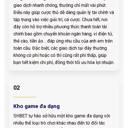
giao dịch nhanh chóng, thường chỉ mất vài phút.
Điều này giúp cược thủ dễ dàng quản lý tài chính và
tập trung vào việc giải trí, cá cược. Chưa hết, nơi
đây còn hỗ trợ nhiều phương thức thanh toán tài
chính bao gồm chuyển khoản ngân hàng, ví điện tử,
thẻ cào, tiền ảo… đáp ứng nhu cầu của anh em trên
toàn cầu. Đặc biệt, các giao dịch tại đây thường
không có phí hoặc có thì cũng rất phí thấp, giúp
bạn tiết kiệm chi phí, đồng thời tối ưu hóa lợi nhuận.
02
Kho game đa dạng
SHBET tự hào sở hữu một kho game đa dạng với
nhiều thể loại trò chơi khác nhau đến từ đối tác