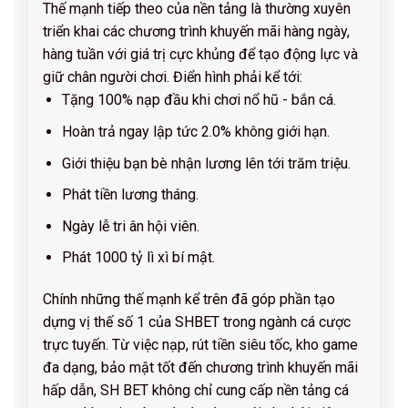
Thế mạnh tiếp theo của nền tảng là thường xuyên
triển khai các chương trình khuyến mãi hàng ngày,
hàng tuần với giá trị cực khủng để tạo động lực và
giữ chân người chơi. Điển hình phải kể tới:
Tặng 100% nạp đầu khi chơi nổ hũ - bắn cá.
Hoàn trả ngay lập tức 2.0% không giới hạn.
Giới thiệu bạn bè nhận lương lên tới trăm triệu.
Phát tiền lương tháng.
Ngày lễ tri ân hội viên.
Phát 1000 tỷ lì xì bí mật.
Chính những thế mạnh kể trên đã góp phần tạo
dựng vị thế số 1 của SHBET trong ngành cá cược
trực tuyến. Từ việc nạp, rút tiền siêu tốc, kho game
đa dạng, bảo mật tốt đến chương trình khuyến mãi
hấp dẫn, SH BET không chỉ cung cấp nền tảng cá