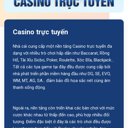
Casino trực tuyến
Nhà cái cung cấp một nền tảng Casino trực tuyến đa
dạng với nhiều trò chơi hấp dẫn như Baccarat, Rồng
Hổ, Tài Xỉu Sicbo, Poker, Roulette, Xóc Đĩa, Blackjack...
Tất cả các tựa game tại đây đều được cung cấp bởi
nhà phát triển phần mềm hàng đầu như DG, SE, EVO,
WM, MT, AG, SA… đảm bảo đồ họa sắc nét cùng âm
thanh sống động.
Ngoài ra, nền tảng còn triển khai các bàn chơi với mức
cược khác nhau từ thấp đến cao, phù hợp nhiều đối
tượng. Điểm đặc biệt ở đây là các trò chơi đều được