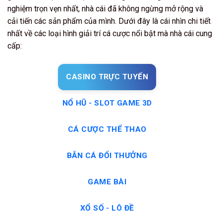
nghiệm trọn vẹn nhất, nhà cái đã không ngừng mở rộng và
cải tiến các sản phẩm của mình. Dưới đây là cái nhìn chi tiết
nhất về các loại hình giải trí cá cược nổi bật mà nhà cái cung
cấp:
CASINO TRỰC TUYẾN
NỔ HŨ - SLOT GAME 3D
CÁ CƯỢC THỂ THAO
BẮN CÁ ĐỔI THƯỞNG
GAME BÀI
XỔ SỐ - LÔ ĐỀ