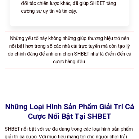
đối tác chiến lược khác, đã giúp SHBET tăng
cường sự uy tín và tin cậy.
Những yếu tố này không những giúp thương hiệu trở nên
nổi bật hơn trong số các nhà cái trực tuyến mà còn tạo lý
do chính đáng để anh em chọn SHBET như là điểm đến cá
cược hàng đầu.
Những Loại Hình Sản Phẩm Giải Trí Cá
Cược Nổi Bật Tại SHBET
SHBET nổi bật với sự đa dạng trong các loại hình sản phẩm
giải trí cá cược. Với mục tiêu mang tới cho người chơi trải