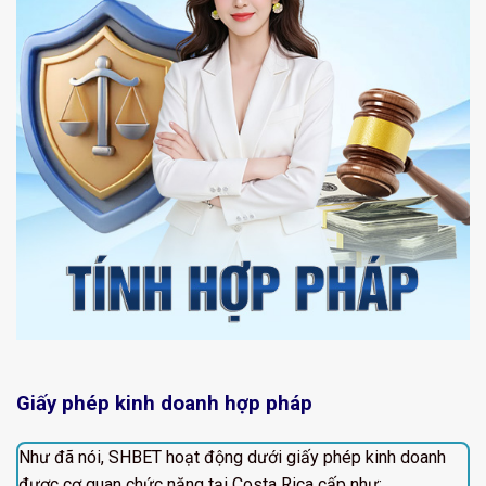
Giấy phép kinh doanh hợp pháp
Như đã nói, SHBET hoạt động dưới giấy phép kinh doanh
được cơ quan chức năng tại Costa Rica cấp như: