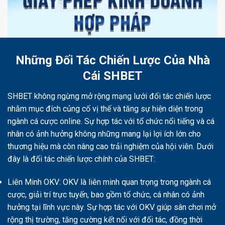
Những Đối Tác Chiến Lược Của Nhà
Cái SHBET
SHBET không ngừng mở rộng mạng lưới đối tác chiến lược
nhằm mục đích củng cố vị thế và tăng sự hiện diện trong
ngành cá cược online. Sự hợp tác với tổ chức nổi tiếng và cá
nhân có ảnh hưởng không những mang lại lợi ích lớn cho
thương hiệu mà còn nâng cao trải nghiệm của hội viên. Dưới
đây là đối tác chiến lược chính của SHBET:
Liên Minh OKV: OKV là liên minh quan trọng trong ngành cá
cược, giải trí trực tuyến, bao gồm tổ chức, cá nhân có ảnh
hưởng tại lĩnh vực này. Sự hợp tác với OKV giúp sân chơi mở
rộng thị trường, tăng cường kết nối với đối tác, đồng thời