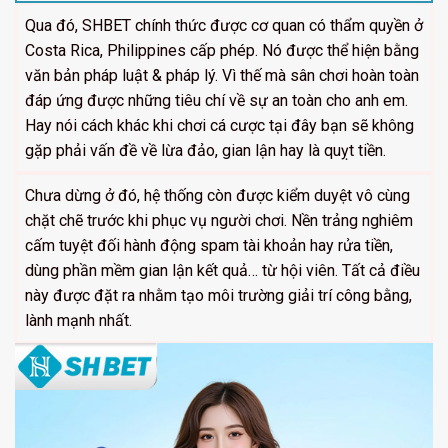
Qua đó, SHBET chính thức được cơ quan có thẩm quyền ở
Costa Rica, Philippines cấp phép. Nó được thể hiện bằng
văn bản pháp luật & pháp lý. Vì thế mà sân chơi hoàn toàn
đáp ứng được những tiêu chí về sự an toàn cho anh em.
Hay nói cách khác khi chơi cá cược tại đây bạn sẽ không
gặp phải vấn đề về lừa đảo, gian lận hay là quỵt tiền.
Chưa dừng ở đó, hệ thống còn được kiểm duyệt vô cùng
chặt chẽ trước khi phục vụ người chơi. Nền trảng nghiêm
cấm tuyệt đối hành động spam tài khoản hay rửa tiền,
dùng phần mềm gian lận kết quả… từ hội viên. Tất cả điều
này được đặt ra nhằm tạo môi trường giải trí công bằng,
lành mạnh nhất.