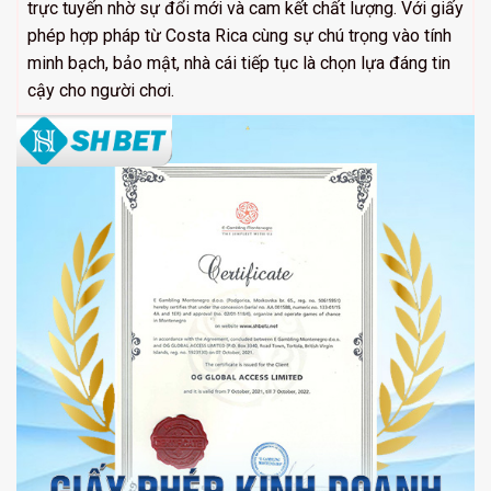
trực tuyến nhờ sự đổi mới và cam kết chất lượng. Với giấy
phép hợp pháp từ Costa Rica cùng sự chú trọng vào tính
minh bạch, bảo mật, nhà cái tiếp tục là chọn lựa đáng tin
cậy cho người chơi.