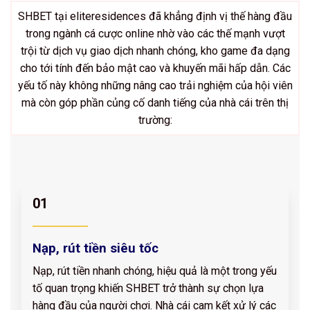
SHBET tại eliteresidences đã khẳng định vị thế hàng đầu
trong ngành cá cược online nhờ vào các thế mạnh vượt
trội từ dịch vụ giao dịch nhanh chóng, kho game đa dạng
cho tới tính đến bảo mật cao và khuyến mãi hấp dẫn. Các
yếu tố này không những nâng cao trải nghiệm của hội viên
mà còn góp phần củng cố danh tiếng của nhà cái trên thị
trường:
01
Nạp, rút tiền siêu tốc
Nạp, rút tiền nhanh chóng, hiệu quả là một trong yếu
tố quan trọng khiến SHBET trở thành sự chọn lựa
hàng đầu của người chơi. Nhà cái cam kết xử lý các