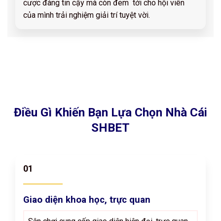
cược đáng tin cậy mà còn đem tới cho hội viên
của mình trải nghiệm giải trí tuyệt vời.
Điều Gì Khiến Bạn Lựa Chọn Nhà Cái
SHBET
01
Giao diện khoa học, trực quan