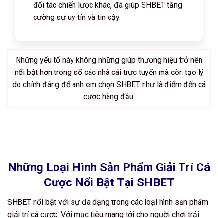
đối tác chiến lược khác, đã giúp SHBET tăng
cường sự uy tín và tin cậy.
Những yếu tố này không những giúp thương hiệu trở nên
nổi bật hơn trong số các nhà cái trực tuyến mà còn tạo lý
do chính đáng để anh em chọn SHBET như là điểm đến cá
cược hàng đầu.
Những Loại Hình Sản Phẩm Giải Trí Cá
Cược Nổi Bật Tại SHBET
SHBET nổi bật với sự đa dạng trong các loại hình sản phẩm
giải trí cá cược. Với mục tiêu mang tới cho người chơi trải