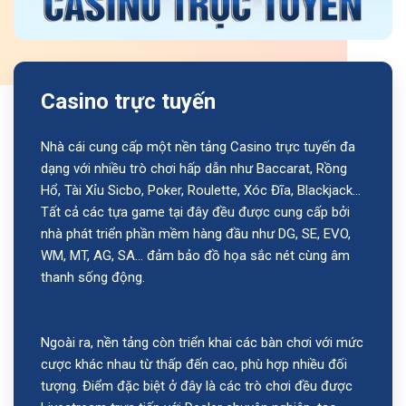
Casino trực tuyến
Nhà cái cung cấp một nền tảng Casino trực tuyến đa
dạng với nhiều trò chơi hấp dẫn như Baccarat, Rồng
Hổ, Tài Xỉu Sicbo, Poker, Roulette, Xóc Đĩa, Blackjack...
Tất cả các tựa game tại đây đều được cung cấp bởi
nhà phát triển phần mềm hàng đầu như DG, SE, EVO,
WM, MT, AG, SA… đảm bảo đồ họa sắc nét cùng âm
thanh sống động.
Ngoài ra, nền tảng còn triển khai các bàn chơi với mức
cược khác nhau từ thấp đến cao, phù hợp nhiều đối
tượng. Điểm đặc biệt ở đây là các trò chơi đều được