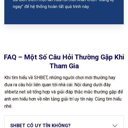
ngay” để hệ thống hoàn tất quá trình này.
FAQ – Một Số Câu Hỏi Thường Gặp Khi
Tham Gia
Khi tìm hiểu về SHBET, những người chơi mới thường hay
đưa ra câu hỏi liên quan tới nhà cái. Nội dung dưới đây
shbetz.net sẽ tổng hợp và giải đáp thắc mắc thường gặp để
anh em hiểu hơn về nền tảng giải trí uy tín này. Cùng tìm hiểu
nhé:
SHBET CÓ UY TÍN KHÔNG?