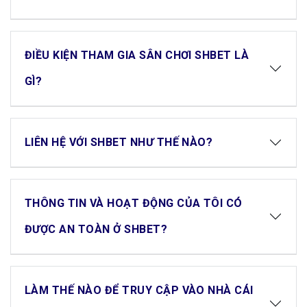
ĐIỀU KIỆN THAM GIA SÂN CHƠI SHBET LÀ
GÌ?
LIÊN HỆ VỚI SHBET NHƯ THẾ NÀO?
THÔNG TIN VÀ HOẠT ĐỘNG CỦA TÔI CÓ
ĐƯỢC AN TOÀN Ở SHBET?
LÀM THẾ NÀO ĐỂ TRUY CẬP VÀO NHÀ CÁI