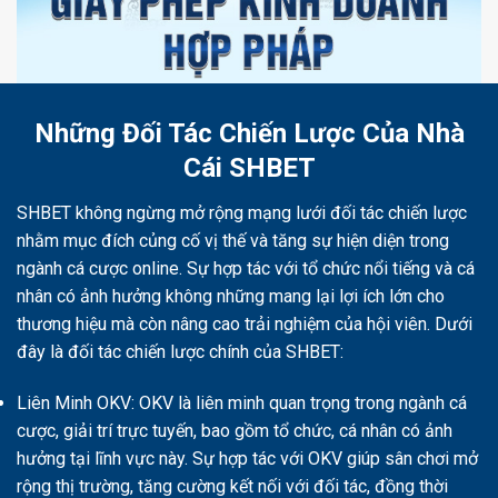
Những Đối Tác Chiến Lược Của Nhà
Cái SHBET
SHBET không ngừng mở rộng mạng lưới đối tác chiến lược
nhằm mục đích củng cố vị thế và tăng sự hiện diện trong
ngành cá cược online. Sự hợp tác với tổ chức nổi tiếng và cá
nhân có ảnh hưởng không những mang lại lợi ích lớn cho
thương hiệu mà còn nâng cao trải nghiệm của hội viên. Dưới
đây là đối tác chiến lược chính của SHBET:
Liên Minh OKV: OKV là liên minh quan trọng trong ngành cá
cược, giải trí trực tuyến, bao gồm tổ chức, cá nhân có ảnh
hưởng tại lĩnh vực này. Sự hợp tác với OKV giúp sân chơi mở
rộng thị trường, tăng cường kết nối với đối tác, đồng thời