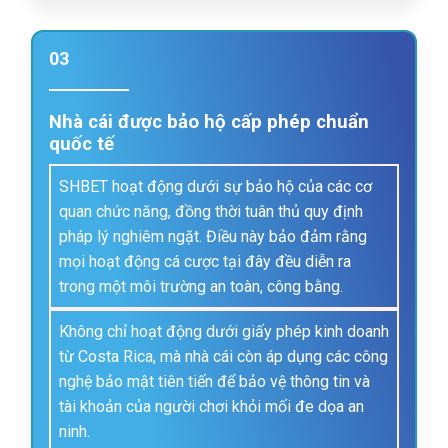
03
Nhà cái được bảo hộ cấp phép chuẩn
quốc tế
SHBET hoạt động dưới sự bảo hộ của các cơ
quan chức năng, đồng thời tuân thủ quy định
pháp lý nghiêm ngặt. Điều này bảo đảm rằng
mọi hoạt động cá cược tại đây đều diễn ra
trong một môi trường an toàn, công bằng.
Không chỉ hoạt động dưới giấy phép kinh doanh
từ Costa Rica, mà nhà cái còn áp dụng các công
nghệ bảo mật tiên tiến để bảo vệ thông tin và
tài khoản của người chơi khỏi mối đe dọa an
ninh.