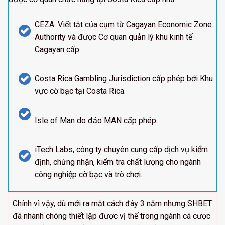
CEZA: Viết tắt của cụm từ Cagayan Economic Zone
Authority và được Cơ quan quản lý khu kinh tế
Cagayan cấp.
Costa Rica Gambling Jurisdiction cấp phép bởi Khu
vực cờ bạc tại Costa Rica.
Isle of Man do đảo MAN cấp phép.
iTech Labs, công ty chuyên cung cấp dịch vụ kiểm
định, chứng nhận, kiểm tra chất lượng cho ngành
công nghiệp cờ bạc và trò chơi.
Chính vì vậy, dù mới ra mắt cách đây 3 năm nhưng SHBET
đã nhanh chóng thiết lập được vị thế trong ngành cá cược