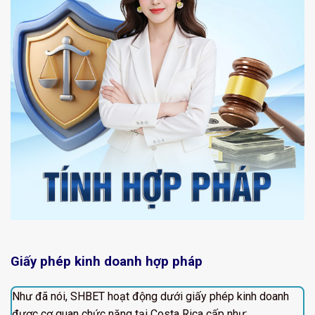
Giấy phép kinh doanh hợp pháp
Như đã nói, SHBET hoạt động dưới giấy phép kinh doanh
được cơ quan chức năng tại Costa Rica cấp như: