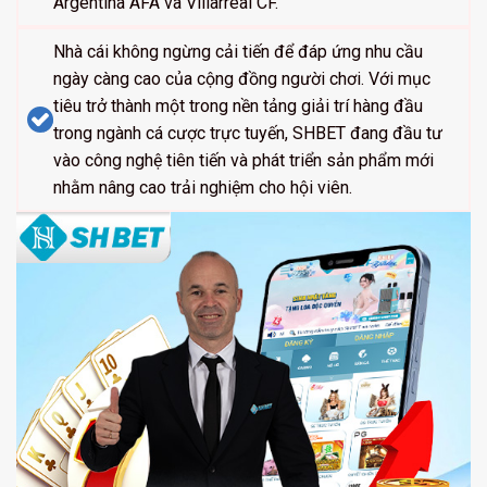
Argentina AFA và Villarreal CF.
Nhà cái không ngừng cải tiến để đáp ứng nhu cầu
ngày càng cao của cộng đồng người chơi. Với mục
tiêu trở thành một trong nền tảng giải trí hàng đầu
trong ngành cá cược trực tuyến, SHBET đang đầu tư
vào công nghệ tiên tiến và phát triển sản phẩm mới
nhằm nâng cao trải nghiệm cho hội viên.