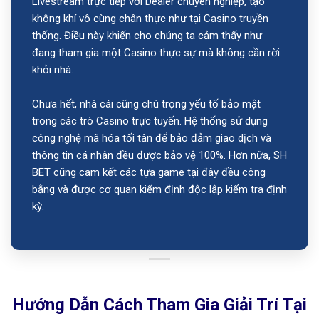
Livestream trực tiếp với Dealer chuyên nghiệp, tạo
không khí vô cùng chân thực như tại Casino truyền
thống. Điều này khiến cho chúng ta cảm thấy như
đang tham gia một Casino thực sự mà không cần rời
khỏi nhà.
Chưa hết, nhà cái cũng chú trọng yếu tố bảo mật
trong các trò Casino trực tuyến. Hệ thống sử dụng
công nghệ mã hóa tối tân để bảo đảm giao dịch và
thông tin cá nhân đều được bảo vệ 100%. Hơn nữa, SH
BET cũng cam kết các tựa game tại đây đều công
bằng và được cơ quan kiểm định độc lập kiểm tra định
kỳ.
Hướng Dẫn Cách Tham Gia Giải Trí Tại