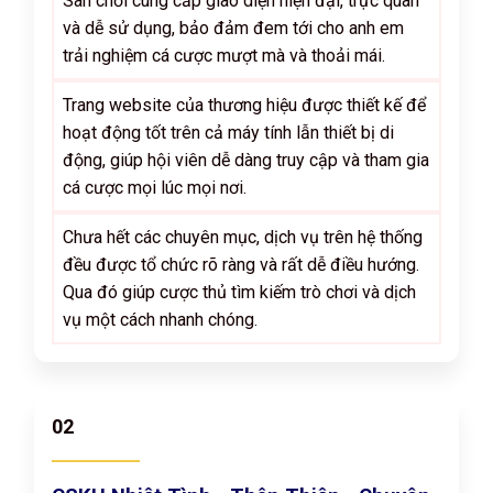
Sân chơi cung cấp giao diện hiện đại, trực quan
và dễ sử dụng, bảo đảm đem tới cho anh em
trải nghiệm cá cược mượt mà và thoải mái.
Trang website của thương hiệu được thiết kế để
hoạt động tốt trên cả máy tính lẫn thiết bị di
động, giúp hội viên dễ dàng truy cập và tham gia
cá cược mọi lúc mọi nơi.
Chưa hết các chuyên mục, dịch vụ trên hệ thống
đều được tổ chức rõ ràng và rất dễ điều hướng.
Qua đó giúp cược thủ tìm kiếm trò chơi và dịch
vụ một cách nhanh chóng.
02