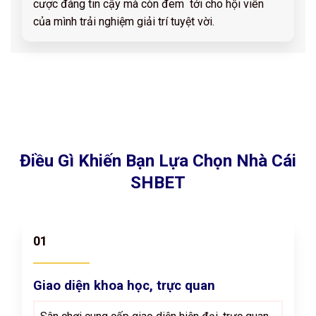
cược đáng tin cậy mà còn đem tới cho hội viên
của mình trải nghiệm giải trí tuyệt vời.
Điều Gì Khiến Bạn Lựa Chọn Nhà Cái
SHBET
01
Giao diện khoa học, trực quan