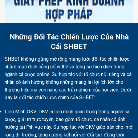
Những Đối Tác Chiến Lược Của Nhà
Cái SHBET
SHBET không ngừng mở rộng mạng lưới đối tác chiến lược
nhằm mục đích củng cố vị thế và tăng sự hiện diện trong
ngành cá cược online. Sự hợp tác với tổ chức nổi tiếng và cá
nhân có ảnh hưởng không những mang lại lợi ích lớn cho
thương hiệu mà còn nâng cao trải nghiệm của hội viên. Dưới
đây là đối tác chiến lược chính của SHBET:
Liên Minh OKV: OKV là liên minh quan trọng trong ngành cá
cược, giải trí trực tuyến, bao gồm tổ chức, cá nhân có ảnh
hưởng tại lĩnh vực này. Sự hợp tác với OKV giúp sân chơi mở
rộng thị trường, tăng cường kết nối với đối tác, đồng thời