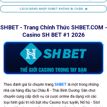
CÁCH ĐĂNG NHẬP SHBET KHÔNG BỊ CHẶN
SHBET - Trang Chính Thức SHBET.COM -
Casino SH BET #1 2026
Theo đánh giá từ chuyên trang
SHBET
là một trong những
nhà cái hàng đầu tại Châu Á - Thái Bình Dương. Sân chơi
chuyên cung cấp dịch vụ cá cược online đa dạng với các
loại hình giải trí nổi bật như Casino trực tuyến, Nổ hũ - Slot