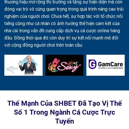
thương hiệu mở rộng thị trường và tăng sự hiện diện mà còn
đóng vai trò vô cùng quan trọng trong quá trình nâng cao trải
nghiệm của người chơi. Chưa hết, sự hợp tác với tổ chức nổi
tiếng cũng như cá nhân có ảnh hưởng thể hiện cam kết của
nhà cái trong vấn đề cung cấp dịch vụ cá cược online hàng
đầu. Đồng thời qua đó còn duy trì sự kết nối mạnh mẽ đối
với cộng đồng người chơi trên toàn cầu.
Thế Mạnh Của SHBET Đã Tạo Vị Thế
Số 1 Trong Ngành Cá Cược Trực
Tuyến