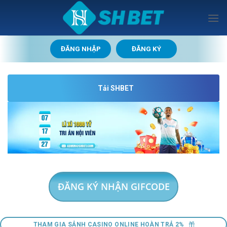
Chuyển
đến
nội
dung
ĐĂNG NHẬP
ĐĂNG KÝ
Tải SHBET
ĐĂNG KÝ NHẬN GIFCODE
THAM GIA SẢNH CASINO ONLINE HOÀN TRẢ 2%