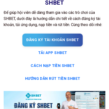
SHBET
Để giúp hội viên dễ dàng tham gia vào các trò chơi của
SHBET, dưới đây là hướng dẫn chi tiết về cách đăng ký tài
khoản, tải ứng dụng, nạp tiền và rút tiền. Cùng theo dõi nhé:
ĐĂNG KÝ TÀI KHOẢN SHBET
TẢI APP SHBET
CÁCH NẠP TIỀN SHBET
HƯỚNG DẪN RÚT TIỀN SHBET