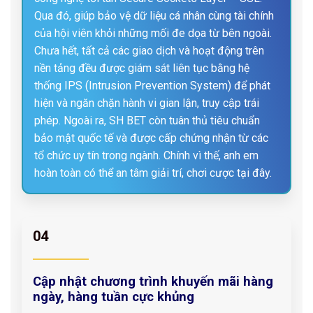
Qua đó, giúp bảo vệ dữ liệu cá nhân cùng tài chính
của hội viên khỏi những mối đe dọa từ bên ngoài.
Chưa hết, tất cả các giao dịch và hoạt động trên
nền tảng đều được giám sát liên tục bằng hệ
thống IPS (Intrusion Prevention System) để phát
hiện và ngăn chặn hành vi gian lận, truy cập trái
phép. Ngoài ra, SH BET còn tuân thủ tiêu chuẩn
bảo mật quốc tế và được cấp chứng nhận từ các
tổ chức uy tín trong ngành. Chính vì thế, anh em
hoàn toàn có thể an tâm giải trí, chơi cược tại đây.
04
Cập nhật chương trình khuyến mãi hàng
ngày, hàng tuần cực khủng