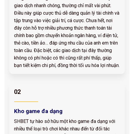
giao dịch nhanh chóng, thường chỉ mất vài phút.
Điều này giúp cược thủ dễ dàng quản lý tài chính và
tập trung vào việc giải trí, cá cược. Chưa hết, nơi
đây còn hỗ trợ nhiều phương thức thanh toán tài
chính bao gồm chuyển khoản ngân hàng, ví điện tử,
thẻ cào, tiền ảo… đáp ứng nhu cầu của anh em trên
toàn cầu. Đặc biệt, các giao dịch tại đây thường
không có phí hoặc có thì cũng rất phí thấp, giúp
bạn tiết kiệm chi phí, đồng thời tối ưu hóa lợi nhuận.
02
Kho game đa dạng
SHBET tự hào sở hữu một kho game đa dạng với
nhiều thể loại trò chơi khác nhau đến từ đối tác