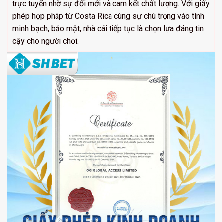
trực tuyến nhờ sự đổi mới và cam kết chất lượng. Với giấy
phép hợp pháp từ Costa Rica cùng sự chú trọng vào tính
minh bạch, bảo mật, nhà cái tiếp tục là chọn lựa đáng tin
cậy cho người chơi.