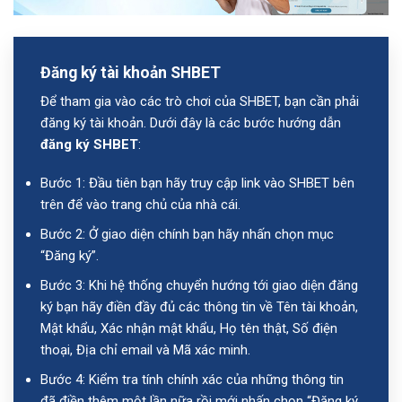
Đăng ký tài khoản SHBET
Để tham gia vào các trò chơi của SHBET, bạn cần phải
đăng ký tài khoản. Dưới đây là các bước hướng dẫn
đăng ký SHBET
:
Bước 1: Đầu tiên bạn hãy truy cập link vào SHBET bên
trên để vào trang chủ của nhà cái.
Bước 2: Ở giao diện chính bạn hãy nhấn chọn mục
“Đăng ký”.
Bước 3: Khi hệ thống chuyển hướng tới giao diện đăng
ký bạn hãy điền đầy đủ các thông tin về Tên tài khoản,
Mật khẩu, Xác nhận mật khẩu, Họ tên thật, Số điện
thoại, Địa chỉ email và Mã xác minh.
Bước 4: Kiểm tra tính chính xác của những thông tin
đã điền thêm một lần nữa rồi mới nhấn chọn “Đăng ký