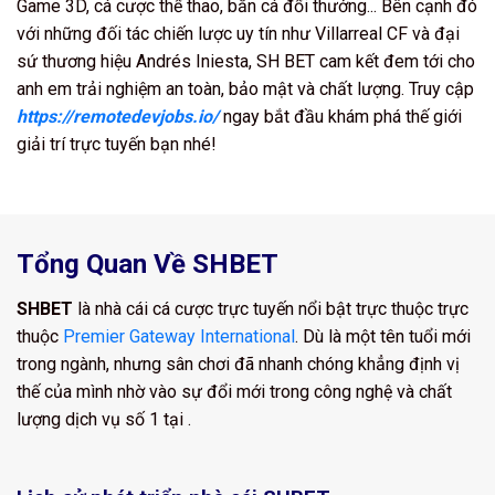
Game 3D, cá cược thể thao, bắn cá đổi thưởng... Bên cạnh đó
với những đối tác chiến lược uy tín như Villarreal CF và đại
sứ thương hiệu Andrés Iniesta, SH BET cam kết đem tới cho
anh em trải nghiệm an toàn, bảo mật và chất lượng. Truy cập
https://remotedevjobs.io/
ngay bắt đầu khám phá thế giới
giải trí trực tuyến bạn nhé!
Tổng Quan Về SHBET
SHBET
là nhà cái cá cược trực tuyến nổi bật trực thuộc trực
thuộc
Premier Gateway International
. Dù là một tên tuổi mới
trong ngành, nhưng sân chơi đã nhanh chóng khẳng định vị
thế của mình nhờ vào sự đổi mới trong công nghệ và chất
lượng dịch vụ số 1 tại .