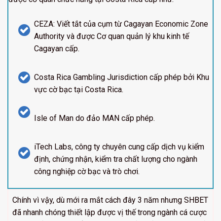
CEZA: Viết tắt của cụm từ Cagayan Economic Zone
Authority và được Cơ quan quản lý khu kinh tế
Cagayan cấp.
Costa Rica Gambling Jurisdiction cấp phép bởi Khu
vực cờ bạc tại Costa Rica.
Isle of Man do đảo MAN cấp phép.
iTech Labs, công ty chuyên cung cấp dịch vụ kiểm
định, chứng nhận, kiểm tra chất lượng cho ngành
công nghiệp cờ bạc và trò chơi.
Chính vì vậy, dù mới ra mắt cách đây 3 năm nhưng SHBET
đã nhanh chóng thiết lập được vị thế trong ngành cá cược