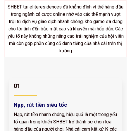
SHBET tại eliteresidences đã khẳng định vị thế hàng đầu
trong ngành cá cược online nhờ vào các thế mạnh vượt
trội từ dịch vụ giao dịch nhanh chóng, kho game đa dạng
cho tới tính đến bảo mật cao và khuyến mãi hấp dẫn. Các
yếu tố này không những nâng cao trải nghiệm của hội viên
mà còn góp phần củng cố danh tiếng của nhà cái trên thị
trường:
01
Nạp, rút tiền siêu tốc
Nạp, rút tiền nhanh chóng, hiệu quả là một trong yếu
tố quan trọng khiến SHBET trở thành sự chọn lựa
hàng đầu của người chơi. Nhà cái cam kết xử lý các