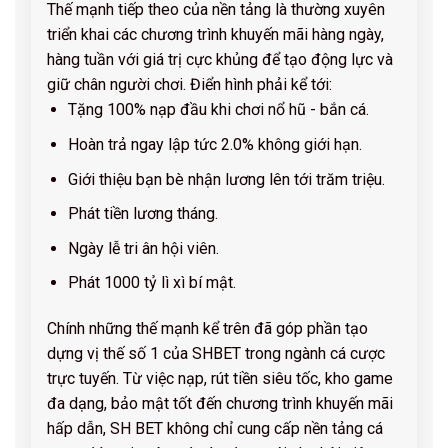
Thế mạnh tiếp theo của nền tảng là thường xuyên
triển khai các chương trình khuyến mãi hàng ngày,
hàng tuần với giá trị cực khủng để tạo động lực và
giữ chân người chơi. Điển hình phải kể tới:
Tặng 100% nạp đầu khi chơi nổ hũ - bắn cá.
Hoàn trả ngay lập tức 2.0% không giới hạn.
Giới thiệu bạn bè nhận lương lên tới trăm triệu.
Phát tiền lương tháng.
Ngày lễ tri ân hội viên.
Phát 1000 tỷ lì xì bí mật.
Chính những thế mạnh kể trên đã góp phần tạo
dựng vị thế số 1 của SHBET trong ngành cá cược
trực tuyến. Từ việc nạp, rút tiền siêu tốc, kho game
đa dạng, bảo mật tốt đến chương trình khuyến mãi
hấp dẫn, SH BET không chỉ cung cấp nền tảng cá