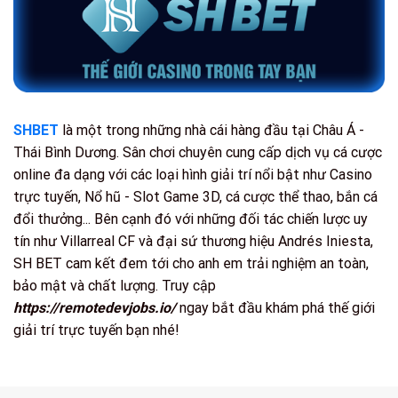
SHBET
là một trong những nhà cái hàng đầu tại Châu Á -
Thái Bình Dương. Sân chơi chuyên cung cấp dịch vụ cá cược
online đa dạng với các loại hình giải trí nổi bật như Casino
trực tuyến, Nổ hũ - Slot Game 3D, cá cược thể thao, bắn cá
đổi thưởng... Bên cạnh đó với những đối tác chiến lược uy
tín như Villarreal CF và đại sứ thương hiệu Andrés Iniesta,
SH BET cam kết đem tới cho anh em trải nghiệm an toàn,
bảo mật và chất lượng. Truy cập
https://remotedevjobs.io/
ngay bắt đầu khám phá thế giới
giải trí trực tuyến bạn nhé!