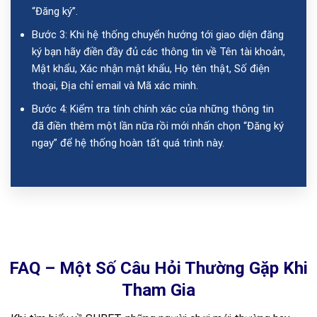
“Đăng ký”.
Bước 3: Khi hệ thống chuyển hướng tới giao diện đăng
ký bạn hãy điền đầy đủ các thông tin về Tên tài khoản,
Mật khẩu, Xác nhận mật khẩu, Họ tên thật, Số điện
thoại, Địa chỉ email và Mã xác minh.
Bước 4: Kiểm tra tính chính xác của những thông tin
đã điền thêm một lần nữa rồi mới nhấn chọn “Đăng ký
ngay” để hệ thống hoàn tất quá trình này.
FAQ – Một Số Câu Hỏi Thường Gặp Khi
Tham Gia