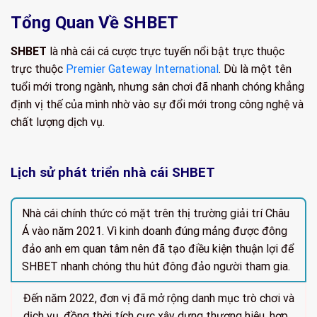
Tổng Quan Về SHBET
SHBET
là nhà cái cá cược trực tuyến nổi bật trực thuộc
trực thuộc
Premier Gateway International
. Dù là một tên
tuổi mới trong ngành, nhưng sân chơi đã nhanh chóng khẳng
định vị thế của mình nhờ vào sự đổi mới trong công nghệ và
chất lượng dịch vụ.
Lịch sử phát triển nhà cái SHBET
Nhà cái chính thức có mặt trên thị trường giải trí Châu
Á vào năm 2021. Vì kinh doanh đúng mảng được đông
đảo anh em quan tâm nên đã tạo điều kiện thuận lợi để
SHBET nhanh chóng thu hút đông đảo người tham gia.
Đến năm 2022, đơn vị đã mở rộng danh mục trò chơi và
dịch vụ, đồng thời tích cực xây dựng thương hiệu, hợp