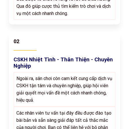
Qua đó giúp cược thủ tìm kiếm trò chơi và dịch
vụ một cách nhanh chóng.
02
CSKH Nhiệt Tình - Thân Thiện - Chuyên
Nghiệp
Ngoài ra, sân chơi còn cam kết cung cấp dịch vụ
CSKH tận tâm và chuyên nghiệp, giúp hội viên
giải quyết mọi vấn đề một cách nhanh chóng,
hiệu quả.
Các nhân viên tư vấn tại đây đều được đào tạo
bài bản và sẵn sàng giải đáp tất cả thắc mắc
của người chơi. Bạn có thể liên hệ với bộ phận