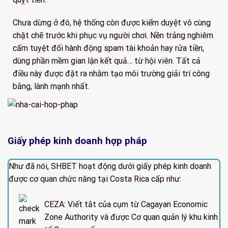
Chưa dừng ở đó, hệ thống còn được kiểm duyệt vô cùng
chặt chẽ trước khi phục vụ người chơi. Nền trảng nghiêm
cấm tuyệt đối hành động spam tài khoản hay rửa tiền,
dùng phần mềm gian lận kết quả… từ hội viên. Tất cả
điều này được đặt ra nhằm tạo môi trường giải trí công
bằng, lành mạnh nhất.
Giấy phép kinh doanh hợp pháp
Như đã nói, SHBET hoạt động dưới giấy phép kinh doanh
được cơ quan chức năng tại Costa Rica cấp như:
CEZA: Viết tắt của cụm từ Cagayan Economic
Zone Authority và được Cơ quan quản lý khu kinh