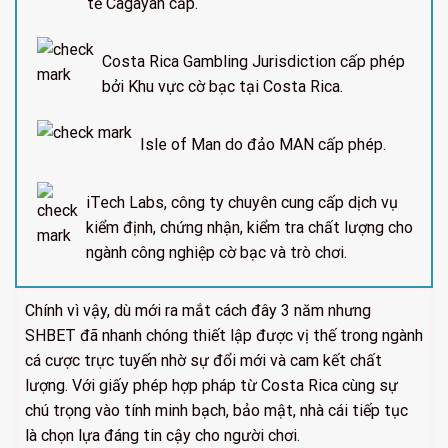
tế Cagayan cấp.
Costa Rica Gambling Jurisdiction cấp phép
bởi Khu vực cờ bạc tại Costa Rica.
Isle of Man do đảo MAN cấp phép.
iTech Labs, công ty chuyên cung cấp dịch vụ
kiểm định, chứng nhận, kiểm tra chất lượng cho
ngành công nghiệp cờ bạc và trò chơi.
Chính vì vậy, dù mới ra mắt cách đây 3 năm nhưng
SHBET đã nhanh chóng thiết lập được vị thế trong ngành
cá cược trực tuyến nhờ sự đổi mới và cam kết chất
lượng. Với giấy phép hợp pháp từ Costa Rica cùng sự
chú trọng vào tính minh bạch, bảo mật, nhà cái tiếp tục
là chọn lựa đáng tin cậy cho người chơi.