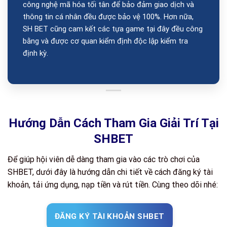
công nghệ mã hóa tối tân để bảo đảm giao dịch và
thông tin cá nhân đều được bảo vệ 100%. Hơn nữa,
SH BET cũng cam kết các tựa game tại đây đều công
bằng và được cơ quan kiểm định độc lập kiểm tra
định kỳ.
Hướng Dẫn Cách Tham Gia Giải Trí Tại
SHBET
Để giúp hội viên dễ dàng tham gia vào các trò chơi của
SHBET, dưới đây là hướng dẫn chi tiết về cách đăng ký tài
khoản, tải ứng dụng, nạp tiền và rút tiền. Cùng theo dõi nhé:
ĐĂNG KÝ TÀI KHOẢN SHBET