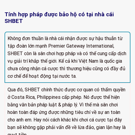
Tính hợp pháp được bảo hộ có tại nhà cái
SHBET
Không đơn thuần là nhà cái nhận được sự hậu thuẫn từ
tập đoàn lớn mạnh Premier Gateway International,
SHBET còn là sân chơi hợp pháp và có thể cung cấp dịch
vụ giải trí khắp thế giới. Kể cả khi Việt Nam là quốc gia
chưa công nhận cá cược thì thương hiệu cũng có đầy đủ
cơ chế để hoạt động tại nước ta.
Qua đó, SHBET chính thức được cơ quan có thẩm quyền
ở Costa Rica, Philippines cấp phép. Nó được thể hiện
bằng văn bản pháp luật & pháp lý. Vì thế mà sân chơi
hoàn toàn đáp ứng được những tiêu chí về sự an toàn
cho anh em. Hay nói cách khác khi chơi cá cược tại đây
bạn sẽ không gặp phải vấn đề về lừa đảo, gian lận hay là
quỵt tiền.