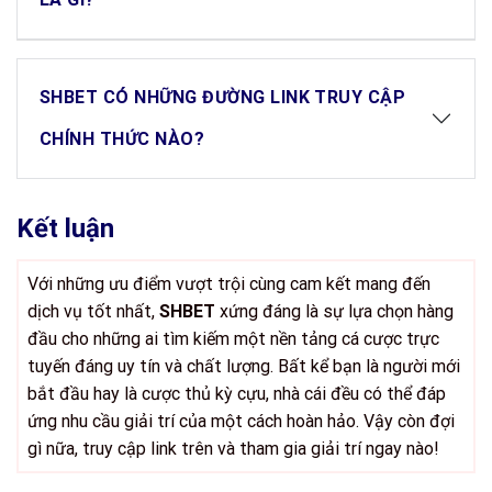
SHBET CÓ NHỮNG ĐƯỜNG LINK TRUY CẬP
CHÍNH THỨC NÀO?
Kết luận
Với những ưu điểm vượt trội cùng cam kết mang đến
dịch vụ tốt nhất,
SHBET
xứng đáng là sự lựa chọn hàng
đầu cho những ai tìm kiếm một nền tảng cá cược trực
tuyến đáng uy tín và chất lượng. Bất kể bạn là người mới
bắt đầu hay là cược thủ kỳ cựu, nhà cái đều có thể đáp
ứng nhu cầu giải trí của một cách hoàn hảo. Vậy còn đợi
gì nữa, truy cập link trên và tham gia giải trí ngay nào!