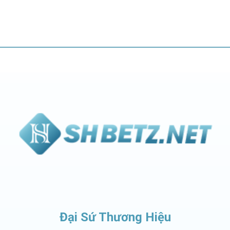
Đại Sứ Thương Hiệu