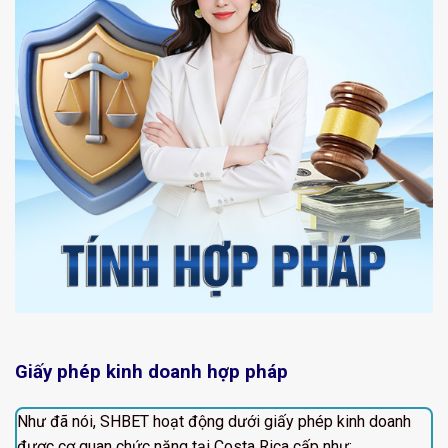
Giấy phép kinh doanh hợp pháp
Như đã nói, SHBET hoạt động dưới giấy phép kinh doanh
được cơ quan chức năng tại Costa Rica cấp như: