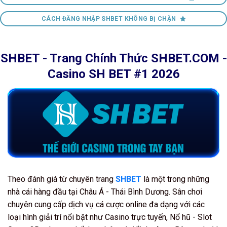
CÁCH ĐĂNG NHẬP SHBET KHÔNG BỊ CHẶN
SHBET - Trang Chính Thức SHBET.COM -
Casino SH BET #1 2026
Theo đánh giá từ chuyên trang
SHBET
là một trong những
nhà cái hàng đầu tại Châu Á - Thái Bình Dương. Sân chơi
chuyên cung cấp dịch vụ cá cược online đa dạng với các
loại hình giải trí nổi bật như Casino trực tuyến, Nổ hũ - Slot