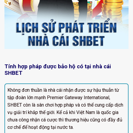
Tính hợp pháp được bảo hộ có tại nhà cái
SHBET
Không đơn thuần là nhà cái nhận được sự hậu thuẫn từ
tập đoàn lớn mạnh Premier Gateway International,
SHBET còn là sân chơi hợp pháp và có thể cung cấp dịch
vụ giải trí khắp thế giới. Kể cả khi Việt Nam là quốc gia
chưa công nhận cá cược thì thương hiệu cũng có đầy đủ
cơ chế để hoạt động tại nước ta.