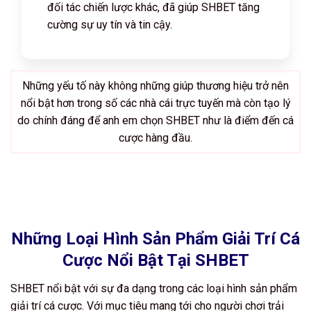
đối tác chiến lược khác, đã giúp SHBET tăng
cường sự uy tín và tin cậy.
Những yếu tố này không những giúp thương hiệu trở nên
nổi bật hơn trong số các nhà cái trực tuyến mà còn tạo lý
do chính đáng để anh em chọn SHBET như là điểm đến cá
cược hàng đầu.
Những Loại Hình Sản Phẩm Giải Trí Cá
Cược Nổi Bật Tại SHBET
SHBET nổi bật với sự đa dạng trong các loại hình sản phẩm
giải trí cá cược. Với mục tiêu mang tới cho người chơi trải