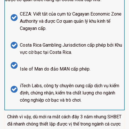
CEZA: Viết tắt của cụm từ Cagayan Economic Zone
Authority và được Cơ quan quản lý khu kinh tế
Cagayan cấp.
Costa Rica Gambling Jurisdiction cấp phép bởi Khu
vực cờ bạc tại Costa Rica.
Isle of Man do đảo MAN cấp phép.
iTech Labs, công ty chuyên cung cấp dịch vụ kiểm
định, chứng nhận, kiểm tra chất lượng cho ngành
công nghiệp cờ bạc và trò chơi.
Chính vì vậy, dù mới ra mắt cách đây 3 năm nhưng SHBET
đã nhanh chóng thiết lập được vị thế trong ngành cá cược