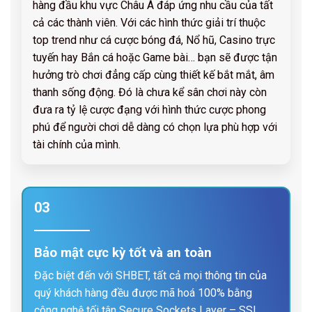
hàng đầu khu vực Châu Á đáp ứng nhu cầu của tất
cả các thành viên. Với các hình thức giải trí thuộc
top trend như cá cược bóng đá, Nổ hũ, Casino trực
tuyến hay Bắn cá hoặc Game bài… bạn sẽ được tận
hưởng trò chơi đẳng cấp cùng thiết kế bắt mắt, âm
thanh sống động. Đó là chưa kể sân chơi này còn
đưa ra tỷ lệ cược đạng với hình thức cược phong
phú để người chơi dễ dàng có chọn lựa phù hợp với
tài chính của mình.
03
Bảo mật cực kỳ tốt và an toàn
Đặc biệt đến với SHBET, tất cả mọi thông tin của
quý khách hàng đều được mã hoá 100% bằng
công nghệ tối tân Secure Sockets Layer – SSL.