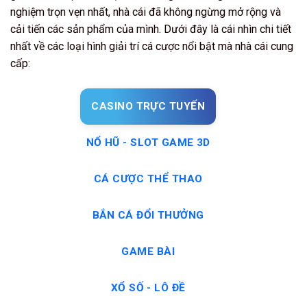
nghiệm trọn vẹn nhất, nhà cái đã không ngừng mở rộng và
cải tiến các sản phẩm của mình. Dưới đây là cái nhìn chi tiết
nhất về các loại hình giải trí cá cược nổi bật mà nhà cái cung
cấp:
CASINO TRỰC TUYẾN
NỔ HŨ - SLOT GAME 3D
CÁ CƯỢC THỂ THAO
BẮN CÁ ĐỔI THƯỞNG
GAME BÀI
XỔ SỐ - LÔ ĐỀ