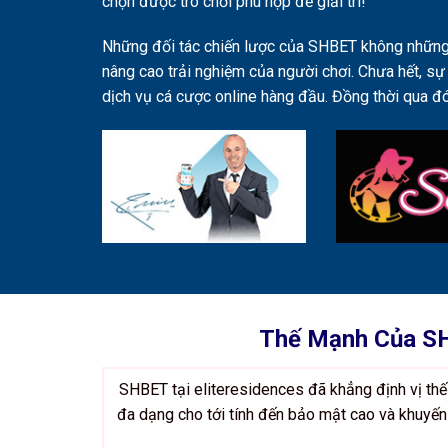
chọn được trò chơi phù hợp để giải trí!
Những đối tác chiến lược của SHBET không những g
nâng cao trải nghiệm của người chơi. Chưa hết, sự
dịch vụ cá cược online hàng đầu. Đồng thời qua đó
Thế Mạnh Của SH
SHBET tại eliteresidences đã khẳng định vị thế
đa dạng cho tới tính đến bảo mật cao và khuyến