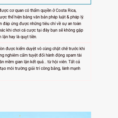
được cơ quan có thẩm quyền ở Costa Rica,
ược thể hiện bằng văn bản pháp luật & pháp lý.
àn đáp ứng được những tiêu chí về sự an toàn
hác khi chơi cá cược tại đây bạn sẽ không gặp
 lận hay là quỵt tiền.
òn được kiểm duyệt vô cùng chặt chẽ trước khi
ảng nghiêm cấm tuyệt đối hành động spam tài
ần mềm gian lận kết quả… từ hội viên. Tất cả
tạo môi trường giải trí công bằng, lành mạnh