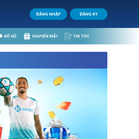
ĐĂNG NHẬP
ĐĂNG KÝ
NỔ HŨ
KHUYẾN MÃI
TIN TỨC