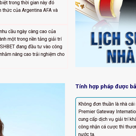
biệt trong thời gian này đó
nh thức của Argentina AFA và
 nhu cầu ngày càng cao của
nh một trong nền tảng giải trí
, SHBET đang đầu tư vào công
i nhằm nâng cao trải nghiệm cho
Tính hợp pháp được bả
Không đơn thuần là nhà cái
Premier Gateway Internatio
cung cấp dịch vụ giải trí kh
công nhận cá cược thì thươ
nước ta.