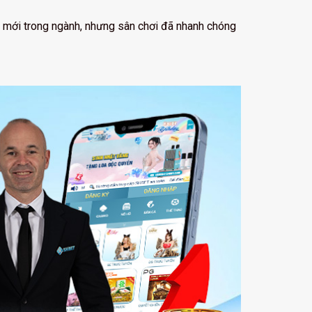
ổi mới trong ngành, nhưng sân chơi đã nhanh chóng