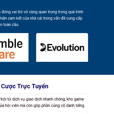
đóng vai trò vô cùng quan trọng trong quá trình
 hiện cam kết của nhà cái trong vấn đề cung cấp
n toàn cầu.
 Cược Trực Tuyến
trội từ dịch vụ giao dịch nhanh chóng, kho game
của hội viên mà còn góp phần củng cố danh tiếng