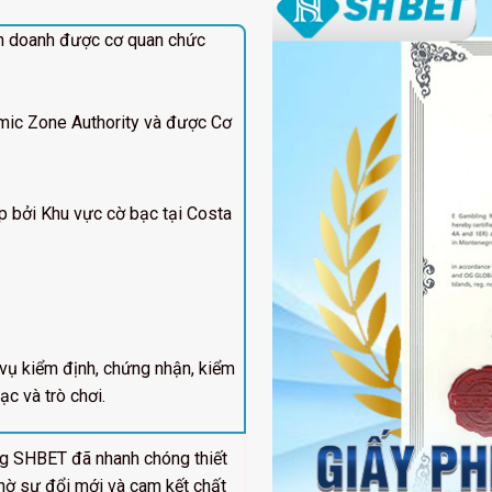
nh doanh được cơ quan chức
mic Zone Authority và được Cơ
p bởi Khu vực cờ bạc tại Costa
 vụ kiểm định, chứng nhận, kiểm
c và trò chơi.
ng SHBET đã nhanh chóng thiết
nhờ sự đổi mới và cam kết chất