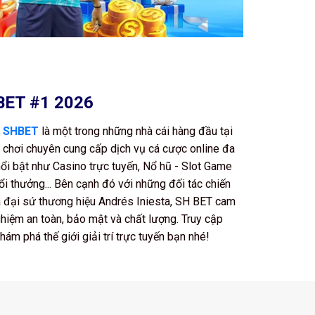
BET #1 2026
g
SHBET
là một trong những nhà cái hàng đầu tại
 chơi chuyên cung cấp dịch vụ cá cược online đa
 nổi bật như Casino trực tuyến, Nổ hũ - Slot Game
ổi thưởng... Bên cạnh đó với những đối tác chiến
 và đại sứ thương hiệu Andrés Iniesta, SH BET cam
ghiệm an toàn, bảo mật và chất lượng. Truy cập
ám phá thế giới giải trí trực tuyến bạn nhé!