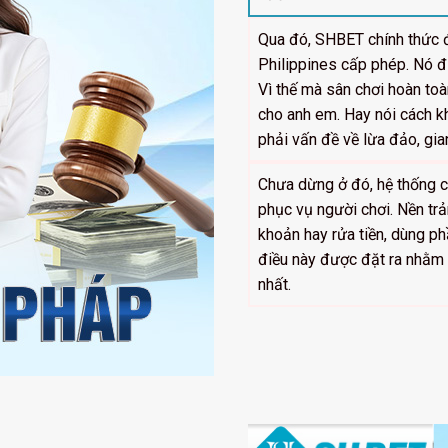
Qua đó, SHBET chính thức 
Philippines cấp phép. Nó đ
Vì thế mà sân chơi hoàn to
cho anh em. Hay nói cách k
phải vấn đề về lừa đảo, gian
Chưa dừng ở đó, hệ thống c
phục vụ người chơi. Nền tr
khoản hay rửa tiền, dùng ph
điều này được đặt ra nhằm 
nhất.