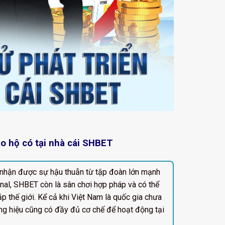
o hộ có tại nhà cái SHBET
 nhận được sự hậu thuẫn từ tập đoàn lớn mạnh
nal, SHBET còn là sân chơi hợp pháp và có thể
ắp thế giới. Kể cả khi Việt Nam là quốc gia chưa
ng hiệu cũng có đầy đủ cơ chế để hoạt động tại