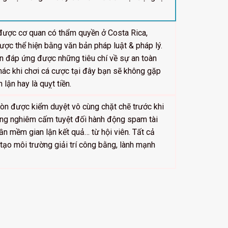
được cơ quan có thẩm quyền ở Costa Rica,
ược thể hiện bằng văn bản pháp luật & pháp lý.
àn đáp ứng được những tiêu chí về sự an toàn
hác khi chơi cá cược tại đây bạn sẽ không gặp
 lận hay là quỵt tiền.
òn được kiểm duyệt vô cùng chặt chẽ trước khi
ảng nghiêm cấm tuyệt đối hành động spam tài
ần mềm gian lận kết quả… từ hội viên. Tất cả
tạo môi trường giải trí công bằng, lành mạnh