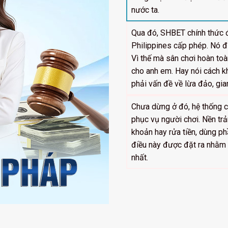
nước ta.
Qua đó, SHBET chính thức 
Philippines cấp phép. Nó đ
Vì thế mà sân chơi hoàn to
cho anh em. Hay nói cách k
phải vấn đề về lừa đảo, gian
Chưa dừng ở đó, hệ thống c
phục vụ người chơi. Nền tr
khoản hay rửa tiền, dùng ph
điều này được đặt ra nhằm 
nhất.