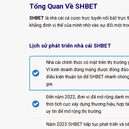
Tổng Quan Về SHBET
SHBET
là nhà cái cá cược trực tuyến nổi bật trực 
khẳng định vị thế của mình nhờ vào sự đổi mới tro
Lịch sử phát triển nhà cái SHBET
Nhà cái chính thức có mặt trên thị trường 
Vì kinh doanh đúng mảng được đông đảo
điều kiện thuận lợi để SHBET nhanh chón
gia.
Đến năm 2022, đơn vị đã mở rộng danh mụ
thời tích cực xây dựng thương hiệu, hợp t
uy tín để mở rộng thị trường.
Năm 2023 SHBET tiếp tục phát triển và n