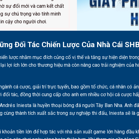
nhờ sự đổi mới và cam kết chất
g sự chú trọng vào tính minh
tin cậy cho người chơi.
ững Đối Tác Chiến Lược Của Nhà Cái SH
n lược nhằm mục đích củng cố vị thế và tăng sự hiện diện trong 
i lợi ích lớn cho thương hiệu mà còn nâng cao trải nghiệm của hội
gành cá cược, giải trí trực tuyến, bao gồm tổ chức, cá nhân có ản
ới đối tác, đồng thời cung cấp cho anh em nhiều cơ hội cá cược hấ
 Andrés Iniesta là huyền thoại bóng đá người Tây Ban Nha. Anh đ
g cùng thành tích xuất sắc trong sự nghiệp thi đấu, Iniesta sẽ là
khoản tiền lớn để hợp tác với nhà sản xuất game lớn hàng đầu kh