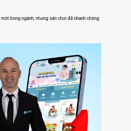
ổi mới trong ngành, nhưng sân chơi đã nhanh chóng