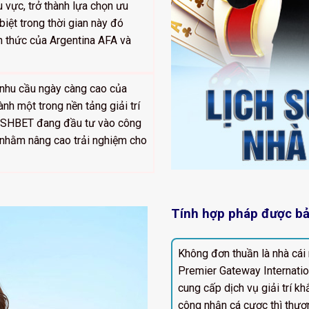
u vực, trở thành lựa chọn ưu
biệt trong thời gian này đó
nh thức của Argentina AFA và
 nhu cầu ngày càng cao của
nh một trong nền tảng giải trí
, SHBET đang đầu tư vào công
i nhằm nâng cao trải nghiệm cho
Tính hợp pháp được bả
Không đơn thuần là nhà cái
Premier Gateway Internatio
cung cấp dịch vụ giải trí kh
công nhận cá cược thì thươ