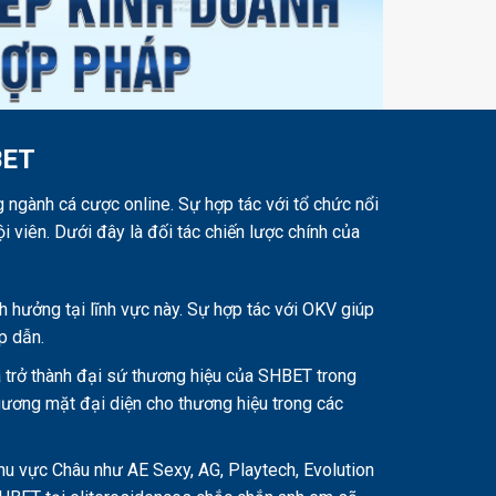
BET
ngành cá cược online. Sự hợp tác với tổ chức nổi
 viên. Dưới đây là đối tác chiến lược chính của
h hưởng tại lĩnh vực này. Sự hợp tác với OKV giúp
p dẫn.
ã trở thành đại sứ thương hiệu của SHBET trong
 gương mặt đại diện cho thương hiệu trong các
u vực Châu như AE Sexy, AG, Playtech, Evolution