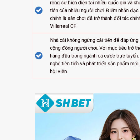
rộng sự hiện diện tại nhiều quốc gia và kh
tiên của nhiều người chơi. Điểm nhấn đặc 
chính là sân chơi đã trở thành đối tác chí
Villarreal CF.
Nhà cái không ngừng cải tiến để đáp ứng
cộng đồng người chơi. Với mục tiêu trở thà
hàng đầu trong ngành cá cược trực tuyến
nghệ tiên tiến và phát triển sản phẩm mớ
hội viên.