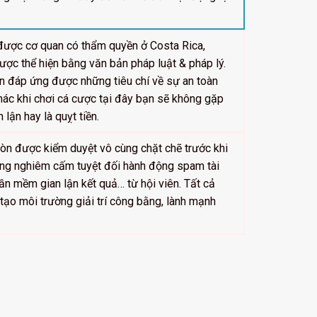
được cơ quan có thẩm quyền ở Costa Rica,
ược thể hiện bằng văn bản pháp luật & pháp lý.
àn đáp ứng được những tiêu chí về sự an toàn
hác khi chơi cá cược tại đây bạn sẽ không gặp
 lận hay là quỵt tiền.
òn được kiểm duyệt vô cùng chặt chẽ trước khi
ảng nghiêm cấm tuyệt đối hành động spam tài
ần mềm gian lận kết quả… từ hội viên. Tất cả
tạo môi trường giải trí công bằng, lành mạnh