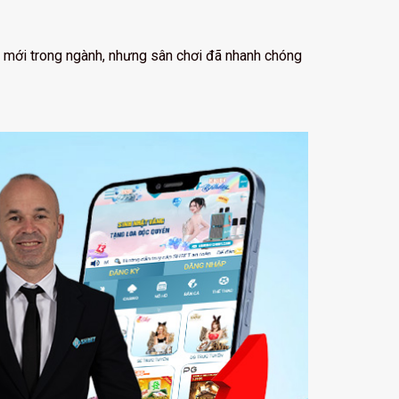
ổi mới trong ngành, nhưng sân chơi đã nhanh chóng