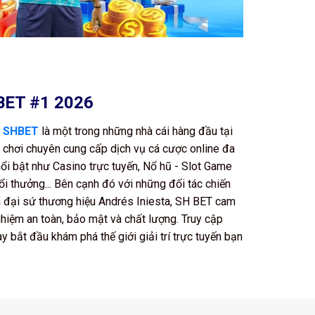
BET #1 2026
g
SHBET
là một trong những nhà cái hàng đầu tại
 chơi chuyên cung cấp dịch vụ cá cược online đa
 nổi bật như Casino trực tuyến, Nổ hũ - Slot Game
ổi thưởng... Bên cạnh đó với những đối tác chiến
 và đại sứ thương hiệu Andrés Iniesta, SH BET cam
ghiệm an toàn, bảo mật và chất lượng. Truy cập
y bắt đầu khám phá thế giới giải trí trực tuyến bạn