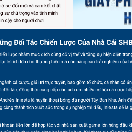
nhờ sự đổi mới và cam kết chất
g sự chú trọng vào tính minh
tin cậy cho người chơi.
ững Đối Tác Chiến Lược Của Nhà Cái SH
n lược nhằm mục đích củng cố vị thế và tăng sự hiện diện trong 
i lợi ích lớn cho thương hiệu mà còn nâng cao trải nghiệm của hội
gành cá cược, giải trí trực tuyến, bao gồm tổ chức, cá nhân có ản
ới đối tác, đồng thời cung cấp cho anh em nhiều cơ hội cá cược hấ
 Andrés Iniesta là huyền thoại bóng đá người Tây Ban Nha. Anh đ
g cùng thành tích xuất sắc trong sự nghiệp thi đấu, Iniesta sẽ là
khoản tiền lớn để hợp tác với nhà sản xuất game lớn hàng đầu kh