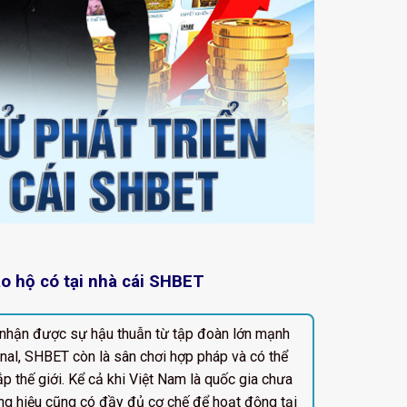
o hộ có tại nhà cái SHBET
 nhận được sự hậu thuẫn từ tập đoàn lớn mạnh
nal, SHBET còn là sân chơi hợp pháp và có thể
ắp thế giới. Kể cả khi Việt Nam là quốc gia chưa
ng hiệu cũng có đầy đủ cơ chế để hoạt động tại