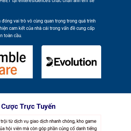
 SHBET tại eliteresidences chắc chắn anh em sẽ
đóng vai trò vô cùng quan trọng trong quá trình
 hiện cam kết của nhà cái trong vấn đề cung cấp
n toàn cầu.
 Cược Trực Tuyến
trội từ dịch vụ giao dịch nhanh chóng, kho game
của hội viên mà còn góp phần củng cố danh tiếng