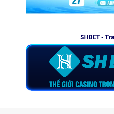
SHBET - Tr