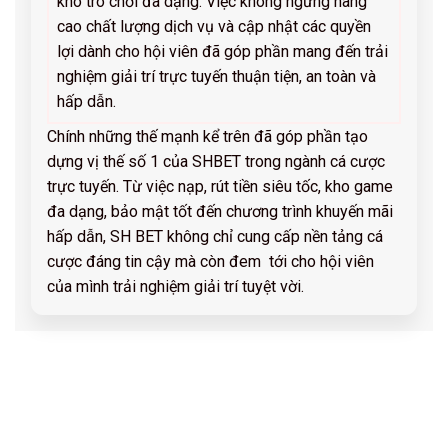
kho trò chơi đa dạng. Việc không ngừng nâng
cao chất lượng dịch vụ và cập nhật các quyền
lợi dành cho hội viên đã góp phần mang đến trải
nghiệm giải trí trực tuyến thuận tiện, an toàn và
hấp dẫn.
Chính những thế mạnh kể trên đã góp phần tạo
dựng vị thế số 1 của SHBET trong ngành cá cược
trực tuyến. Từ việc nạp, rút tiền siêu tốc, kho game
đa dạng, bảo mật tốt đến chương trình khuyến mãi
hấp dẫn, SH BET không chỉ cung cấp nền tảng cá
cược đáng tin cậy mà còn đem tới cho hội viên
của mình trải nghiệm giải trí tuyệt vời.