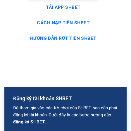
TẢI APP SHBET
CÁCH NẠP TIỀN SHBET
HƯỚNG DẪN RÚT TIỀN SHBET
Đăng ký tài khoản SHBET
Để tham gia vào các trò chơi của SHBET, bạn cần phải
đăng ký tài khoản. Dưới đây là các bước hướng dẫn