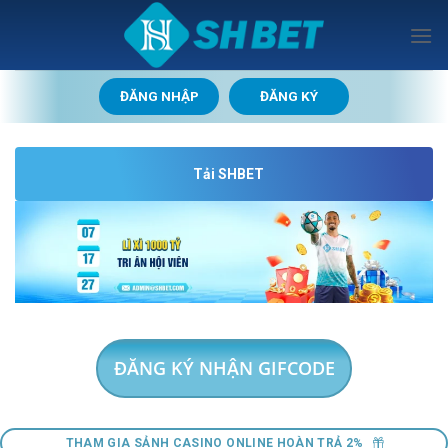
Chuyển
đến
nội
dung
ĐĂNG NHẬP
ĐĂNG KÝ
Tải SHBET
ĐĂNG KÝ NHẬN GIFCODE
THAM GIA SẢNH CASINO ONLINE HOÀN TRẢ 2%