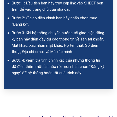
đăng ký SHBET
:
Bước 1: Đầu tiên bạn hãy truy cập link vào SHBET bên
trên để vào trang chủ của nhà cái.
Bước 2: Ở giao diện chính bạn hãy nhấn chọn mục
“Đăng ký”.
Bước 3: Khi hệ thống chuyển hướng tới giao diện đăng
ký bạn hãy điền đầy đủ các thông tin về Tên tài khoản,
Mật khẩu, Xác nhận mật khẩu, Họ tên thật, Số điện
thoại, Địa chỉ email và Mã xác minh.
Bước 4: Kiểm tra tính chính xác của những thông tin
đã điền thêm một lần nữa rồi mới nhấn chọn “Đăng ký
ngay” để hệ thống hoàn tất quá trình này.