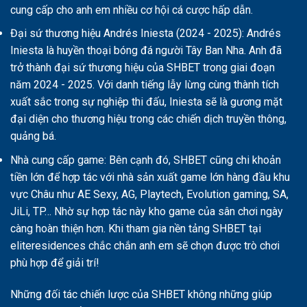
cung cấp cho anh em nhiều cơ hội cá cược hấp dẫn.
Đại sứ thương hiệu Andrés Iniesta (2024 - 2025): Andrés
Iniesta là huyền thoại bóng đá người Tây Ban Nha. Anh đã
trở thành đại sứ thương hiệu của SHBET trong giai đoạn
năm 2024 - 2025. Với danh tiếng lẫy lừng cùng thành tích
xuất sắc trong sự nghiệp thi đấu, Iniesta sẽ là gương mặt
đại diện cho thương hiệu trong các chiến dịch truyền thông,
quảng bá.
Nhà cung cấp game: Bên cạnh đó, SHBET cũng chi khoản
tiền lớn để hợp tác với nhà sản xuất game lớn hàng đầu khu
vực Châu như AE Sexy, AG, Playtech, Evolution gaming, SA,
JiLi, TP… Nhờ sự hợp tác này kho game của sân chơi ngày
càng hoàn thiện hơn. Khi tham gia nền tảng SHBET tại
eliteresidences chắc chắn anh em sẽ chọn được trò chơi
phù hợp để giải trí!
Những đối tác chiến lược của SHBET không những giúp