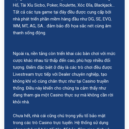
Hổ, Tài Xỉu Sicbo, Poker, Roulette, Xóc Đĩa, Blackjack...
Tất cả các tựa game tại đây đều được cung cấp bởi
nhà phát triển phần mềm hàng đầu như DG, SE, EVO,
WM, MT, AG, SA… đảm bảo đồ họa sắc nét cùng âm
thanh sống động.
Ngoài ra, nền tảng còn triển khai các bàn chơi với mức
cược khác nhau từ thấp đến cao, phù hợp nhiều đối
tượng. Điểm đặc biệt ở đây là các trò chơi đều được
Livestream trực tiếp với Dealer chuyên nghiệp, tạo
không khí vô cùng chân thực như tại Casino truyền
thống. Điều này khiến cho chúng ta cảm thấy như
đang tham gia một Casino thực sự mà không cần rời
khỏi nhà.
Chưa hết, nhà cái cũng chú trọng yếu tố bảo mật
trong các trò Casino trực tuyến. Hệ thống sử dụng