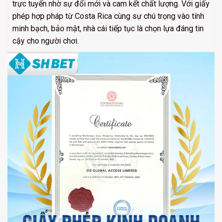
trực tuyến nhờ sự đổi mới và cam kết chất lượng. Với giấy
phép hợp pháp từ Costa Rica cùng sự chú trọng vào tính
minh bạch, bảo mật, nhà cái tiếp tục là chọn lựa đáng tin
cậy cho người chơi.