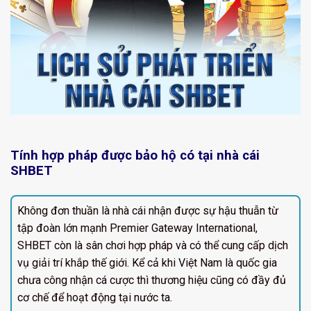
Tính hợp pháp được bảo hộ có tại nhà cái
SHBET
Không đơn thuần là nhà cái nhận được sự hậu thuẫn từ
tập đoàn lớn mạnh Premier Gateway International,
SHBET còn là sân chơi hợp pháp và có thể cung cấp dịch
vụ giải trí khắp thế giới. Kể cả khi Việt Nam là quốc gia
chưa công nhận cá cược thì thương hiệu cũng có đầy đủ
cơ chế để hoạt động tại nước ta.