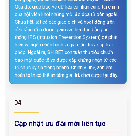
Qua đó, giúp bảo vệ dữ liệu cá nhân cùng tài chính
của hội viên khỏi những mối đe dọa từ bên ngoài.
Chưa hết, tất cả các giao dịch và hoạt động trên
nền tảng đều được giám sát liên tục bằng hệ
thống IPS (Intrusion Prevention System) để phát
hiện và ngăn chặn hành vi gian lận, truy cập trái
phép. Ngoài ra, SH BET còn tuân thủ tiêu chuẩn
bảo mật quốc tế và được cấp chứng nhận từ các
tổ chức uy tín trong ngành. Chính vì thế, anh em
hoàn toàn có thể an tâm giải trí, chơi cược tại đây.
04
Cập nhật ưu đãi mới liên tục