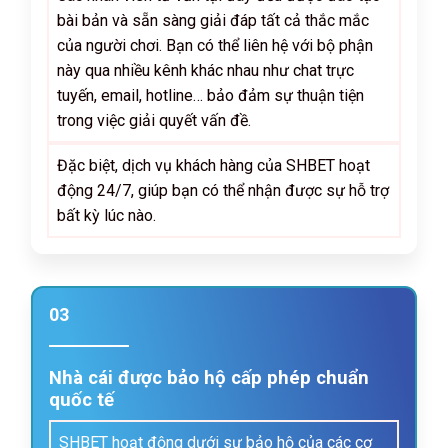
bài bản và sẵn sàng giải đáp tất cả thắc mắc
của người chơi. Bạn có thể liên hệ với bộ phận
này qua nhiều kênh khác nhau như chat trực
tuyến, email, hotline… bảo đảm sự thuận tiện
trong việc giải quyết vấn đề.
Đặc biệt, dịch vụ khách hàng của SHBET hoạt
động 24/7, giúp bạn có thể nhận được sự hỗ trợ
bất kỳ lúc nào.
03
Nhà cái được bảo hộ cấp phép chuẩn
quốc tế
SHBET hoạt động dưới sự bảo hộ của các cơ