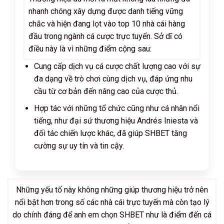
nhanh chóng xây dựng được danh tiếng vững
chắc và hiện đang lọt vào top 10 nhà cái hàng
đầu trong ngành cá cược trực tuyến. Sở dĩ có
điều này là vì những điểm cộng sau:
Cung cấp dịch vụ cá cược chất lượng cao với sự
đa dạng về trò chơi cùng dịch vụ, đáp ứng nhu
cầu từ cơ bản đến nâng cao của cược thủ.
Hợp tác với những tổ chức cũng như cá nhân nổi
tiếng, như đại sứ thương hiệu Andrés Iniesta và
đối tác chiến lược khác, đã giúp SHBET tăng
cường sự uy tín và tin cậy.
Những yếu tố này không những giúp thương hiệu trở nên
nổi bật hơn trong số các nhà cái trực tuyến mà còn tạo lý
do chính đáng để anh em chọn SHBET như là điểm đến cá