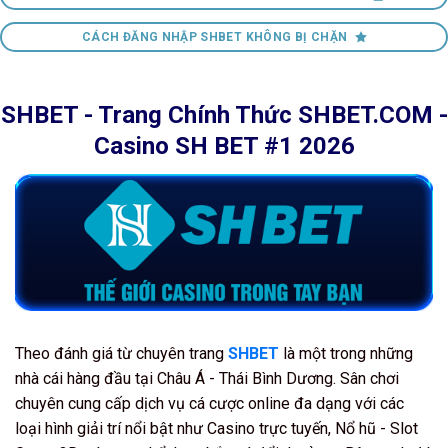
CÁCH ĐĂNG NHẬP SHBET KHÔNG BỊ CHẶN
SHBET - Trang Chính Thức SHBET.COM -
Casino SH BET #1 2026
Theo đánh giá từ chuyên trang
SHBET
là một trong những
nhà cái hàng đầu tại Châu Á - Thái Bình Dương. Sân chơi
chuyên cung cấp dịch vụ cá cược online đa dạng với các
loại hình giải trí nổi bật như Casino trực tuyến, Nổ hũ - Slot