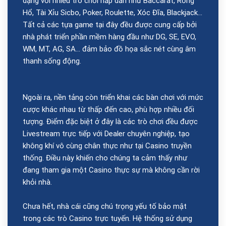
dạng với nhiều trò chơi hấp dẫn như Baccarat, Rồng
Hổ, Tài Xỉu Sicbo, Poker, Roulette, Xóc Đĩa, Blackjack...
Tất cả các tựa game tại đây đều được cung cấp bởi
nhà phát triển phần mềm hàng đầu như DG, SE, EVO,
WM, MT, AG, SA… đảm bảo đồ họa sắc nét cùng âm
thanh sống động.
Ngoài ra, nền tảng còn triển khai các bàn chơi với mức
cược khác nhau từ thấp đến cao, phù hợp nhiều đối
tượng. Điểm đặc biệt ở đây là các trò chơi đều được
Livestream trực tiếp với Dealer chuyên nghiệp, tạo
không khí vô cùng chân thực như tại Casino truyền
thống. Điều này khiến cho chúng ta cảm thấy như
đang tham gia một Casino thực sự mà không cần rời
khỏi nhà.
Chưa hết, nhà cái cũng chú trọng yếu tố bảo mật
trong các trò Casino trực tuyến. Hệ thống sử dụng