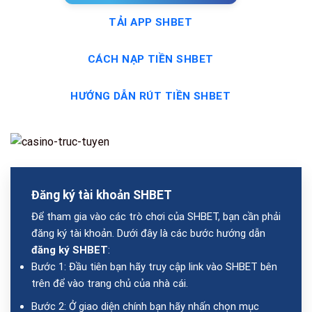
TẢI APP SHBET
CÁCH NẠP TIỀN SHBET
HƯỚNG DẪN RÚT TIỀN SHBET
Đăng ký tài khoản SHBET
Để tham gia vào các trò chơi của SHBET, bạn cần phải
đăng ký tài khoản. Dưới đây là các bước hướng dẫn
đăng ký SHBET
:
Bước 1: Đầu tiên bạn hãy truy cập link vào SHBET bên
trên để vào trang chủ của nhà cái.
Bước 2: Ở giao diện chính bạn hãy nhấn chọn mục