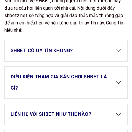
Khi tìm hiểu về SHBET, những người chơi mới thường hay
đưa ra câu hỏi liên quan tới nhà cái. Nội dung dưới đây
shbetz.net sẽ tổng hợp và giải đáp thắc mắc thường gặp
để anh em hiểu hơn về nền tảng giải trí uy tín này. Cùng tìm
hiểu nhé:
SHBET CÓ UY TÍN KHÔNG?
ĐIỀU KIỆN THAM GIA SÂN CHƠI SHBET LÀ
GÌ?
LIÊN HỆ VỚI SHBET NHƯ THẾ NÀO?