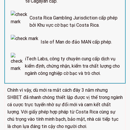
tế Cagayan cấp.
Costa Rica Gambling Jurisdiction cấp phép
bởi Khu vực cờ bạc tại Costa Rica.
Isle of Man do đảo MAN cấp phép.
iTech Labs, công ty chuyên cung cấp dịch vụ
kiểm định, chứng nhận, kiểm tra chất lượng cho
ngành công nghiệp cờ bạc và trò chơi.
Chính vì vậy, dù mới ra mắt cách đây 3 năm nhưng
SHBET đã nhanh chóng thiết lập được vị thế trong ngành
cá cược trực tuyến nhờ sự đổi mới và cam kết chất
lượng. Với giấy phép hợp pháp từ Costa Rica cùng sự
chú trọng vào tính minh bạch, bảo mật, nhà cái tiếp tục
là chọn lựa đáng tin cậy cho người chơi.