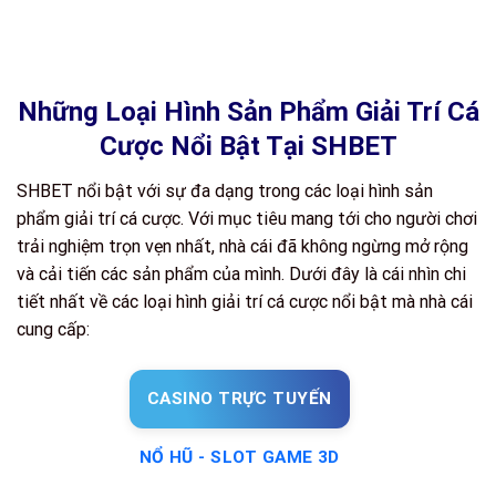
Những Loại Hình Sản Phẩm Giải Trí Cá
Cược Nổi Bật Tại SHBET
SHBET nổi bật với sự đa dạng trong các loại hình sản
phẩm giải trí cá cược. Với mục tiêu mang tới cho người chơi
trải nghiệm trọn vẹn nhất, nhà cái đã không ngừng mở rộng
và cải tiến các sản phẩm của mình. Dưới đây là cái nhìn chi
tiết nhất về các loại hình giải trí cá cược nổi bật mà nhà cái
cung cấp:
CASINO TRỰC TUYẾN
NỔ HŨ - SLOT GAME 3D