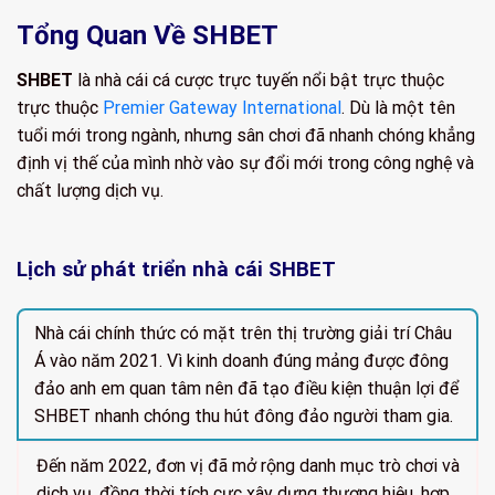
Tổng Quan Về SHBET
SHBET
là nhà cái cá cược trực tuyến nổi bật trực thuộc
trực thuộc
Premier Gateway International
. Dù là một tên
tuổi mới trong ngành, nhưng sân chơi đã nhanh chóng khẳng
định vị thế của mình nhờ vào sự đổi mới trong công nghệ và
chất lượng dịch vụ.
Lịch sử phát triển nhà cái SHBET
Nhà cái chính thức có mặt trên thị trường giải trí Châu
Á vào năm 2021. Vì kinh doanh đúng mảng được đông
đảo anh em quan tâm nên đã tạo điều kiện thuận lợi để
SHBET nhanh chóng thu hút đông đảo người tham gia.
Đến năm 2022, đơn vị đã mở rộng danh mục trò chơi và
dịch vụ, đồng thời tích cực xây dựng thương hiệu, hợp