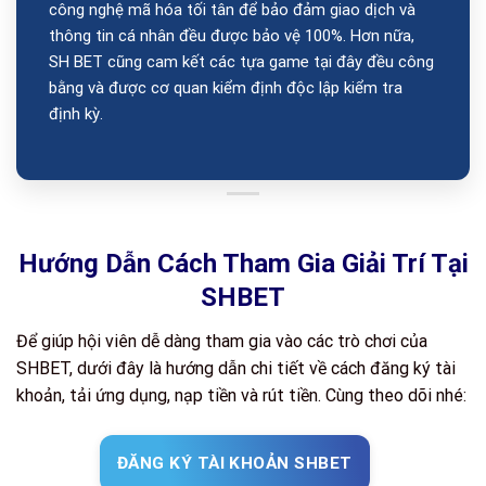
công nghệ mã hóa tối tân để bảo đảm giao dịch và
thông tin cá nhân đều được bảo vệ 100%. Hơn nữa,
SH BET cũng cam kết các tựa game tại đây đều công
bằng và được cơ quan kiểm định độc lập kiểm tra
định kỳ.
Hướng Dẫn Cách Tham Gia Giải Trí Tại
SHBET
Để giúp hội viên dễ dàng tham gia vào các trò chơi của
SHBET, dưới đây là hướng dẫn chi tiết về cách đăng ký tài
khoản, tải ứng dụng, nạp tiền và rút tiền. Cùng theo dõi nhé:
ĐĂNG KÝ TÀI KHOẢN SHBET