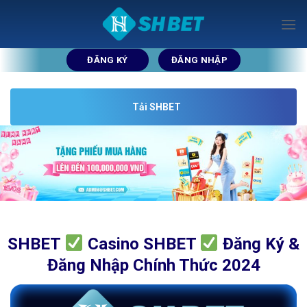
Chuyển
đến
nội
dung
ĐĂNG KÝ
ĐĂNG NHẬP
Tải SHBET
SHBET
Casino SHBET
Đăng Ký &
Đăng Nhập Chính Thức 2024