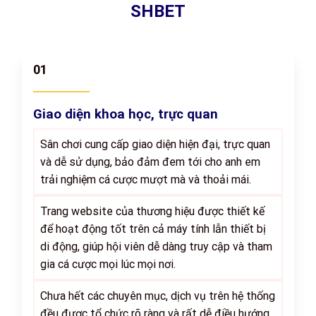
SHBET
01
Giao diện khoa học, trực quan
Sân chơi cung cấp giao diện hiện đại, trực quan
và dễ sử dụng, bảo đảm đem tới cho anh em
trải nghiệm cá cược mượt mà và thoải mái.
Trang website của thương hiệu được thiết kế
để hoạt động tốt trên cả máy tính lẫn thiết bị
di động, giúp hội viên dễ dàng truy cập và tham
gia cá cược mọi lúc mọi nơi.
Chưa hết các chuyên mục, dịch vụ trên hệ thống
đều được tổ chức rõ ràng và rất dễ điều hướng.