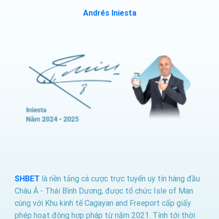
Andrés Iniesta
SHBET
là nền tảng cá cược trực tuyến uy tín hàng đầu
Châu Á - Thái Bình Dương, được tổ chức Isle of Man
cùng với Khu kinh tế Cagayan and Freeport cấp giấy
phép hoạt động hợp pháp từ năm 2021. Tính tới thời