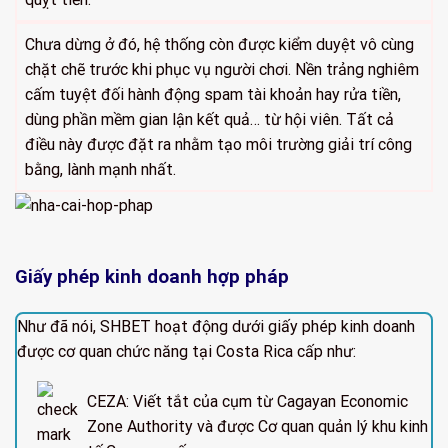
Chưa dừng ở đó, hệ thống còn được kiểm duyệt vô cùng
chặt chẽ trước khi phục vụ người chơi. Nền trảng nghiêm
cấm tuyệt đối hành động spam tài khoản hay rửa tiền,
dùng phần mềm gian lận kết quả… từ hội viên. Tất cả
điều này được đặt ra nhằm tạo môi trường giải trí công
bằng, lành mạnh nhất.
Giấy phép kinh doanh hợp pháp
Như đã nói, SHBET hoạt động dưới giấy phép kinh doanh
được cơ quan chức năng tại Costa Rica cấp như:
CEZA: Viết tắt của cụm từ Cagayan Economic
Zone Authority và được Cơ quan quản lý khu kinh