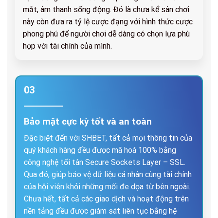
mắt, âm thanh sống động. Đó là chưa kể sân chơi
này còn đưa ra tỷ lệ cược đạng với hình thức cược
phong phú để người chơi dễ dàng có chọn lựa phù
hợp với tài chính của mình.
03
Bảo mật cực kỳ tốt và an toàn
Đặc biệt đến với SHBET, tất cả mọi thông tin của
quý khách hàng đều được mã hoá 100% bằng
công nghệ tối tân Secure Sockets Layer – SSL.
Qua đó, giúp bảo vệ dữ liệu cá nhân cùng tài chính
của hội viên khỏi những mối đe dọa từ bên ngoài.
Chưa hết, tất cả các giao dịch và hoạt động trên
nền tảng đều được giám sát liên tục bằng hệ