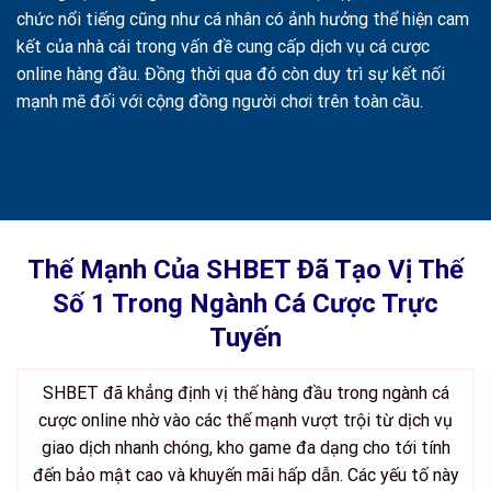
chức nổi tiếng cũng như cá nhân có ảnh hưởng thể hiện cam
kết của nhà cái trong vấn đề cung cấp dịch vụ cá cược
online hàng đầu. Đồng thời qua đó còn duy trì sự kết nối
mạnh mẽ đối với cộng đồng người chơi trên toàn cầu.
Thế Mạnh Của SHBET Đã Tạo Vị Thế
Số 1 Trong Ngành Cá Cược Trực
Tuyến
SHBET đã khẳng định vị thế hàng đầu trong ngành cá
cược online nhờ vào các thế mạnh vượt trội từ dịch vụ
giao dịch nhanh chóng, kho game đa dạng cho tới tính
đến bảo mật cao và khuyến mãi hấp dẫn. Các yếu tố này