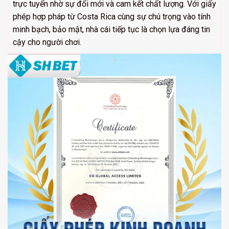
trực tuyến nhờ sự đổi mới và cam kết chất lượng. Với giấy
phép hợp pháp từ Costa Rica cùng sự chú trọng vào tính
minh bạch, bảo mật, nhà cái tiếp tục là chọn lựa đáng tin
cậy cho người chơi.