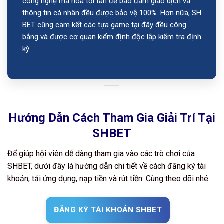
công nghệ mã hóa tối tân để bảo đảm giao dịch và
thông tin cá nhân đều được bảo vệ 100%. Hơn nữa, SH
BET cũng cam kết các tựa game tại đây đều công
bằng và được cơ quan kiểm định độc lập kiểm tra định
kỳ.
Hướng Dẫn Cách Tham Gia Giải Trí Tại
SHBET
Để giúp hội viên dễ dàng tham gia vào các trò chơi của
SHBET, dưới đây là hướng dẫn chi tiết về cách đăng ký tài
khoản, tải ứng dụng, nạp tiền và rút tiền. Cùng theo dõi nhé:
ĐĂNG KÝ TÀI KHOẢN SHBET