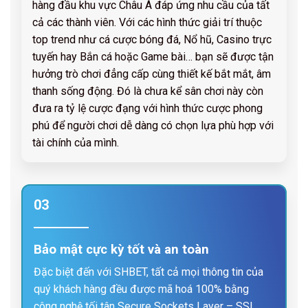
hàng đầu khu vực Châu Á đáp ứng nhu cầu của tất
cả các thành viên. Với các hình thức giải trí thuộc
top trend như cá cược bóng đá, Nổ hũ, Casino trực
tuyến hay Bắn cá hoặc Game bài… bạn sẽ được tận
hưởng trò chơi đẳng cấp cùng thiết kế bắt mắt, âm
thanh sống động. Đó là chưa kể sân chơi này còn
đưa ra tỷ lệ cược đạng với hình thức cược phong
phú để người chơi dễ dàng có chọn lựa phù hợp với
tài chính của mình.
03
Bảo mật cực kỳ tốt và an toàn
Đặc biệt đến với SHBET, tất cả mọi thông tin của
quý khách hàng đều được mã hoá 100% bằng
công nghệ tối tân Secure Sockets Layer – SSL.