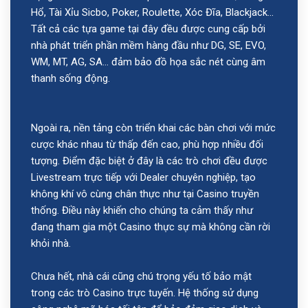
Hổ, Tài Xỉu Sicbo, Poker, Roulette, Xóc Đĩa, Blackjack...
Tất cả các tựa game tại đây đều được cung cấp bởi
nhà phát triển phần mềm hàng đầu như DG, SE, EVO,
WM, MT, AG, SA… đảm bảo đồ họa sắc nét cùng âm
thanh sống động.
Ngoài ra, nền tảng còn triển khai các bàn chơi với mức
cược khác nhau từ thấp đến cao, phù hợp nhiều đối
tượng. Điểm đặc biệt ở đây là các trò chơi đều được
Livestream trực tiếp với Dealer chuyên nghiệp, tạo
không khí vô cùng chân thực như tại Casino truyền
thống. Điều này khiến cho chúng ta cảm thấy như
đang tham gia một Casino thực sự mà không cần rời
khỏi nhà.
Chưa hết, nhà cái cũng chú trọng yếu tố bảo mật
trong các trò Casino trực tuyến. Hệ thống sử dụng