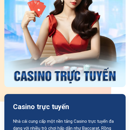
Casino trực tuyến
Nhà cái cung cấp một nền tảng Casino trực tuyến đa
dạng với nhiều trò chơi hấp dẫn như Baccarat, Rồng