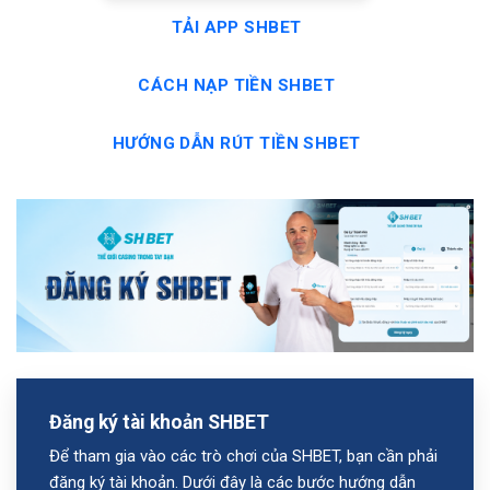
TẢI APP SHBET
CÁCH NẠP TIỀN SHBET
HƯỚNG DẪN RÚT TIỀN SHBET
Đăng ký tài khoản SHBET
Để tham gia vào các trò chơi của SHBET, bạn cần phải
đăng ký tài khoản. Dưới đây là các bước hướng dẫn