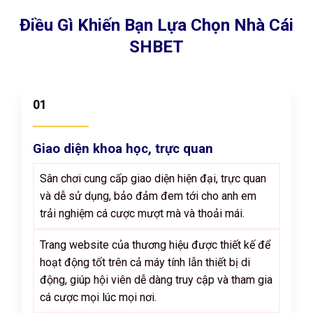
Điều Gì Khiến Bạn Lựa Chọn Nhà Cái
SHBET
01
Giao diện khoa học, trực quan
Sân chơi cung cấp giao diện hiện đại, trực quan
và dễ sử dụng, bảo đảm đem tới cho anh em
trải nghiệm cá cược mượt mà và thoải mái.
Trang website của thương hiệu được thiết kế để
hoạt động tốt trên cả máy tính lẫn thiết bị di
động, giúp hội viên dễ dàng truy cập và tham gia
cá cược mọi lúc mọi nơi.