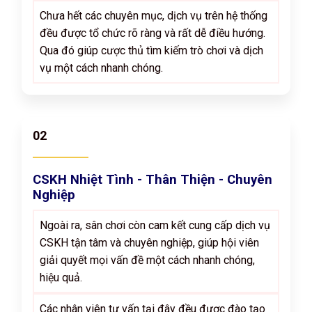
Chưa hết các chuyên mục, dịch vụ trên hệ thống
đều được tổ chức rõ ràng và rất dễ điều hướng.
Qua đó giúp cược thủ tìm kiếm trò chơi và dịch
vụ một cách nhanh chóng.
02
CSKH Nhiệt Tình - Thân Thiện - Chuyên
Nghiệp
Ngoài ra, sân chơi còn cam kết cung cấp dịch vụ
CSKH tận tâm và chuyên nghiệp, giúp hội viên
giải quyết mọi vấn đề một cách nhanh chóng,
hiệu quả.
Các nhân viên tư vấn tại đây đều được đào tạo