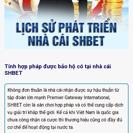
Tính hợp pháp được bảo hộ có tại nhà cái
SHBET
Không đơn thuần là nhà cái nhận được sự hậu thuẫn từ
tập đoàn lớn mạnh Premier Gateway International,
SHBET còn là sân chơi hợp pháp và có thể cung cấp dịch
vụ giải trí khắp thế giới. Kể cả khi Việt Nam là quốc gia
chưa công nhận cá cược thì thương hiệu cũng có đầy đủ
cơ chế để hoạt động tại nước ta.