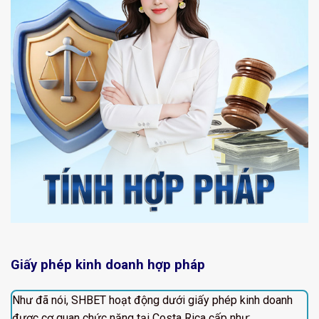
Giấy phép kinh doanh hợp pháp
Như đã nói, SHBET hoạt động dưới giấy phép kinh doanh
được cơ quan chức năng tại Costa Rica cấp như: