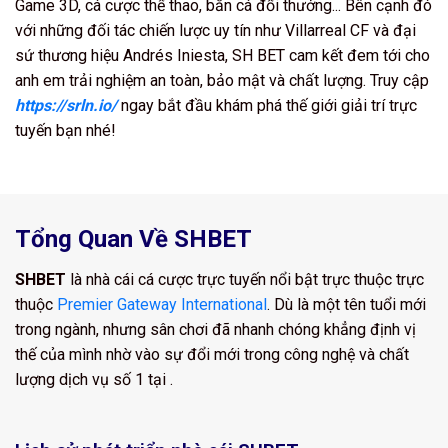
Game 3D, cá cược thể thao, bắn cá đổi thưởng... Bên cạnh đó
với những đối tác chiến lược uy tín như Villarreal CF và đại
sứ thương hiệu Andrés Iniesta, SH BET cam kết đem tới cho
anh em trải nghiệm an toàn, bảo mật và chất lượng. Truy cập
https://srln.io/
ngay bắt đầu khám phá thế giới giải trí trực
tuyến bạn nhé!
Tổng Quan Về SHBET
SHBET
là nhà cái cá cược trực tuyến nổi bật trực thuộc trực
thuộc
Premier Gateway International
. Dù là một tên tuổi mới
trong ngành, nhưng sân chơi đã nhanh chóng khẳng định vị
thế của mình nhờ vào sự đổi mới trong công nghệ và chất
lượng dịch vụ số 1 tại .