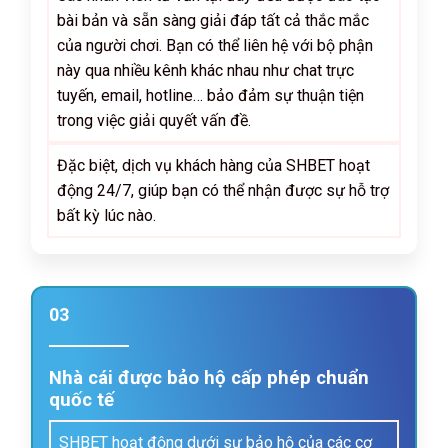
bài bản và sẵn sàng giải đáp tất cả thắc mắc
của người chơi. Bạn có thể liên hệ với bộ phận
này qua nhiều kênh khác nhau như chat trực
tuyến, email, hotline… bảo đảm sự thuận tiện
trong việc giải quyết vấn đề.
Đặc biệt, dịch vụ khách hàng của SHBET hoạt
động 24/7, giúp bạn có thể nhận được sự hỗ trợ
bất kỳ lúc nào.
03
Nhà cái được bảo hộ cấp phép chuẩn
quốc tế
SHBET hoạt động dưới sự bảo hộ của các cơ