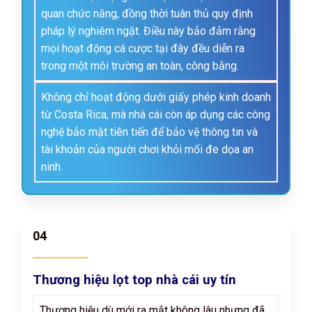
quan chức năng, đồng thời tuân thủ quy định
pháp lý nghiêm ngặt. Điều này bảo đảm rằng
mọi hoạt động cá cược tại đây đều diễn ra
trong một môi trường an toàn, công bằng.
Không chỉ hoạt động dưới giấy phép kinh doanh
từ Costa Rica, mà nhà cái còn áp dụng các công
nghệ bảo mật tiên tiến để bảo vệ thông tin và
tài khoản của người chơi khỏi mối đe dọa an
ninh.
04
Thương hiệu lọt top nhà cái uy tín
Thương hiệu dù mới ra mắt không lâu nhưng đã