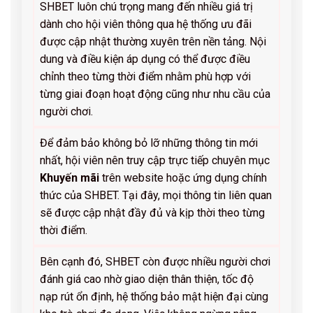
SHBET luôn chú trọng mang đến nhiều giá trị
dành cho hội viên thông qua hệ thống ưu đãi
được cập nhật thường xuyên trên nền tảng. Nội
dung và điều kiện áp dụng có thể được điều
chỉnh theo từng thời điểm nhằm phù hợp với
từng giai đoạn hoạt động cũng như nhu cầu của
người chơi.
Để đảm bảo không bỏ lỡ những thông tin mới
nhất, hội viên nên truy cập trực tiếp chuyên mục
Khuyến mãi
trên website hoặc ứng dụng chính
thức của SHBET. Tại đây, mọi thông tin liên quan
sẽ được cập nhật đầy đủ và kịp thời theo từng
thời điểm.
Bên cạnh đó, SHBET còn được nhiều người chơi
đánh giá cao nhờ giao diện thân thiện, tốc độ
nạp rút ổn định, hệ thống bảo mật hiện đại cùng