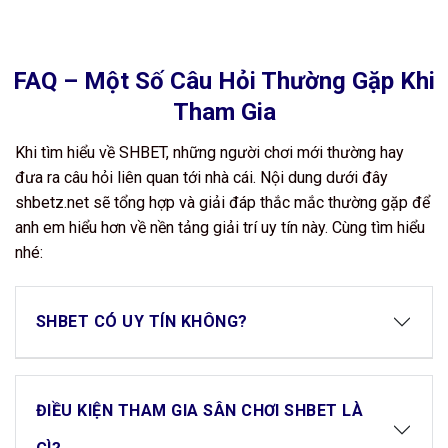
FAQ – Một Số Câu Hỏi Thường Gặp Khi
Tham Gia
Khi tìm hiểu về SHBET, những người chơi mới thường hay
đưa ra câu hỏi liên quan tới nhà cái. Nội dung dưới đây
shbetz.net sẽ tổng hợp và giải đáp thắc mắc thường gặp để
anh em hiểu hơn về nền tảng giải trí uy tín này. Cùng tìm hiểu
nhé:
SHBET CÓ UY TÍN KHÔNG?
ĐIỀU KIỆN THAM GIA SÂN CHƠI SHBET LÀ