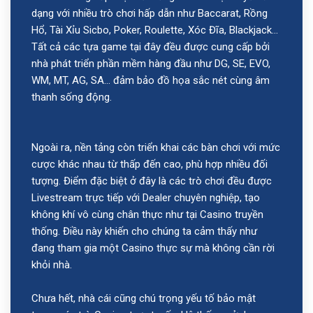
dạng với nhiều trò chơi hấp dẫn như Baccarat, Rồng
Hổ, Tài Xỉu Sicbo, Poker, Roulette, Xóc Đĩa, Blackjack...
Tất cả các tựa game tại đây đều được cung cấp bởi
nhà phát triển phần mềm hàng đầu như DG, SE, EVO,
WM, MT, AG, SA… đảm bảo đồ họa sắc nét cùng âm
thanh sống động.
Ngoài ra, nền tảng còn triển khai các bàn chơi với mức
cược khác nhau từ thấp đến cao, phù hợp nhiều đối
tượng. Điểm đặc biệt ở đây là các trò chơi đều được
Livestream trực tiếp với Dealer chuyên nghiệp, tạo
không khí vô cùng chân thực như tại Casino truyền
thống. Điều này khiến cho chúng ta cảm thấy như
đang tham gia một Casino thực sự mà không cần rời
khỏi nhà.
Chưa hết, nhà cái cũng chú trọng yếu tố bảo mật