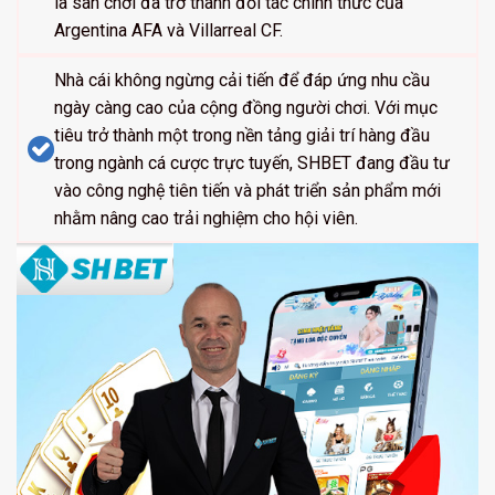
là sân chơi đã trở thành đối tác chính thức của
Argentina AFA và Villarreal CF.
Nhà cái không ngừng cải tiến để đáp ứng nhu cầu
ngày càng cao của cộng đồng người chơi. Với mục
tiêu trở thành một trong nền tảng giải trí hàng đầu
trong ngành cá cược trực tuyến, SHBET đang đầu tư
vào công nghệ tiên tiến và phát triển sản phẩm mới
nhằm nâng cao trải nghiệm cho hội viên.