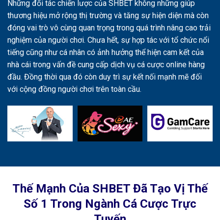
Những đối tác chiến lược của SHBET không những giúp
thương hiệu mở rộng thị trường và tăng sự hiện diện mà còn
đóng vai trò vô cùng quan trọng trong quá trình nâng cao trải
nghiệm của người chơi. Chưa hết, sự hợp tác với tổ chức nổi
tiếng cũng như cá nhân có ảnh hưởng thể hiện cam kết của
nhà cái trong vấn đề cung cấp dịch vụ cá cược online hàng
đầu. Đồng thời qua đó còn duy trì sự kết nối mạnh mẽ đối
với cộng đồng người chơi trên toàn cầu.
Thế Mạnh Của SHBET Đã Tạo Vị Thế
Số 1 Trong Ngành Cá Cược Trực
Tuyến