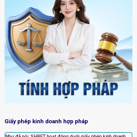
Giấy phép kinh doanh hợp pháp
Như đã nói, SHBET hoạt động dưới giấy phép kinh doanh