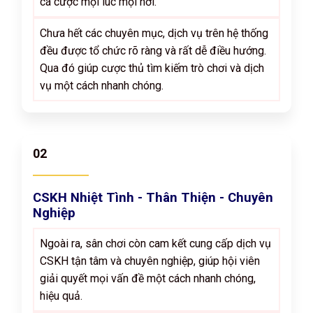
cá cược mọi lúc mọi nơi.
Chưa hết các chuyên mục, dịch vụ trên hệ thống
đều được tổ chức rõ ràng và rất dễ điều hướng.
Qua đó giúp cược thủ tìm kiếm trò chơi và dịch
vụ một cách nhanh chóng.
02
CSKH Nhiệt Tình - Thân Thiện - Chuyên
Nghiệp
Ngoài ra, sân chơi còn cam kết cung cấp dịch vụ
CSKH tận tâm và chuyên nghiệp, giúp hội viên
giải quyết mọi vấn đề một cách nhanh chóng,
hiệu quả.