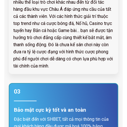
nhiều thể loại trò chơi khác nhau đến từ đối tác
hàng đầu khu vực Châu Á đáp ứng nhu cầu của tất
cả các thành viên. Với các hình thức giải trí thuộc
top trend như cá cược bóng đá, Nổ hũ, Casino trực
tuyến hay Bắn cá hoặc Game bài… bạn sẽ được tận
hưởng trò chơi đẳng cấp cùng thiết kế bắt mắt, âm
thanh sống động. Đó là chưa kể sân chơi này còn
đưa ra tỷ lệ cược đạng với hình thức cược phong
phú để người chơi dễ dàng có chọn lựa phù hợp với
tài chính của mình.
03
Bảo mật cực kỳ tốt và an toàn
Đặc biệt đến với SHBET, tất cả mọi thông tin của
quý khách hàng đều được mã hoá 100% bằng