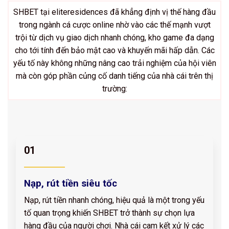
SHBET tại eliteresidences đã khẳng định vị thế hàng đầu
trong ngành cá cược online nhờ vào các thế mạnh vượt
trội từ dịch vụ giao dịch nhanh chóng, kho game đa dạng
cho tới tính đến bảo mật cao và khuyến mãi hấp dẫn. Các
yếu tố này không những nâng cao trải nghiệm của hội viên
mà còn góp phần củng cố danh tiếng của nhà cái trên thị
trường:
01
Nạp, rút tiền siêu tốc
Nạp, rút tiền nhanh chóng, hiệu quả là một trong yếu
tố quan trọng khiến SHBET trở thành sự chọn lựa
hàng đầu của người chơi. Nhà cái cam kết xử lý các