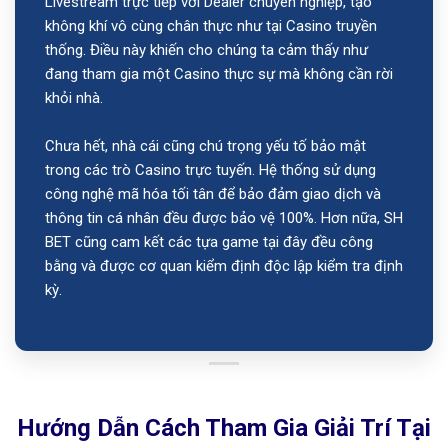
Livestream trực tiếp với Dealer chuyên nghiệp, tạo
không khí vô cùng chân thực như tại Casino truyền
thống. Điều này khiến cho chúng ta cảm thấy như
đang tham gia một Casino thực sự mà không cần rời
khỏi nhà.
Chưa hết, nhà cái cũng chú trọng yếu tố bảo mật
trong các trò Casino trực tuyến. Hệ thống sử dụng
công nghệ mã hóa tối tân để bảo đảm giao dịch và
thông tin cá nhân đều được bảo vệ 100%. Hơn nữa, SH
BET cũng cam kết các tựa game tại đây đều công
bằng và được cơ quan kiểm định độc lập kiểm tra định
kỳ.
Hướng Dẫn Cách Tham Gia Giải Trí Tại