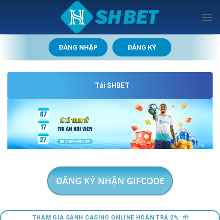
Chuyển
đến
nội
dung
ĐĂNG NHẬP
ĐĂNG KÝ
Tải SHBET
ĐĂNG KÝ NHẬN GIFCODE
THAM GIA SẢNH CASINO ONLINE HOÀN TRẢ 2%