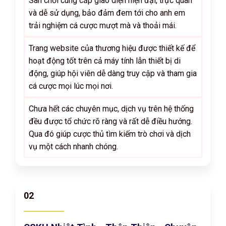
Sân chơi cung cấp giao diện hiện đại, trực quan
và dễ sử dụng, bảo đảm đem tới cho anh em
trải nghiệm cá cược mượt mà và thoải mái.
Trang website của thương hiệu được thiết kế để
hoạt động tốt trên cả máy tính lẫn thiết bị di
động, giúp hội viên dễ dàng truy cập và tham gia
cá cược mọi lúc mọi nơi.
Chưa hết các chuyên mục, dịch vụ trên hệ thống
đều được tổ chức rõ ràng và rất dễ điều hướng.
Qua đó giúp cược thủ tìm kiếm trò chơi và dịch
vụ một cách nhanh chóng.
02