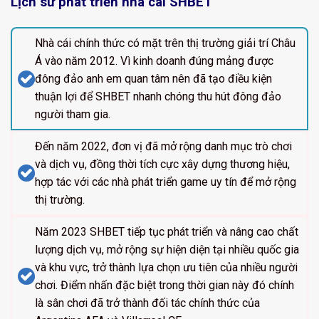
Lịch sử phát triển nhà cái SHBET
Nhà cái chính thức có mặt trên thị trường giải trí Châu
Á vào năm 2012. Vì kinh doanh đúng mảng được
đông đảo anh em quan tâm nên đã tạo điều kiện
thuận lợi để SHBET nhanh chóng thu hút đông đảo
người tham gia.
Đến năm 2022, đơn vị đã mở rộng danh mục trò chơi
và dịch vụ, đồng thời tích cực xây dựng thương hiệu,
hợp tác với các nhà phát triển game uy tín để mở rộng
thị trường.
Năm 2023 SHBET tiếp tục phát triển và nâng cao chất
lượng dịch vụ, mở rộng sự hiện diện tại nhiều quốc gia
và khu vực, trở thành lựa chọn ưu tiên của nhiều người
chơi. Điểm nhấn đặc biệt trong thời gian này đó chính
là sân chơi đã trở thành đối tác chính thức của