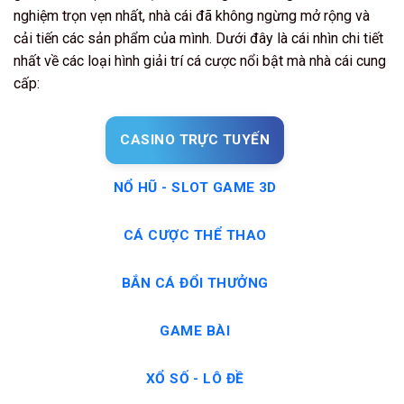
nghiệm trọn vẹn nhất, nhà cái đã không ngừng mở rộng và
cải tiến các sản phẩm của mình. Dưới đây là cái nhìn chi tiết
nhất về các loại hình giải trí cá cược nổi bật mà nhà cái cung
cấp:
CASINO TRỰC TUYẾN
NỔ HŨ - SLOT GAME 3D
CÁ CƯỢC THỂ THAO
BẮN CÁ ĐỔI THƯỞNG
GAME BÀI
XỔ SỐ - LÔ ĐỀ