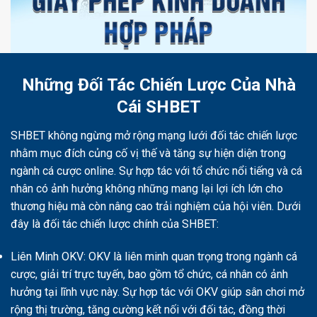
Những Đối Tác Chiến Lược Của Nhà
Cái SHBET
SHBET không ngừng mở rộng mạng lưới đối tác chiến lược
nhằm mục đích củng cố vị thế và tăng sự hiện diện trong
ngành cá cược online. Sự hợp tác với tổ chức nổi tiếng và cá
nhân có ảnh hưởng không những mang lại lợi ích lớn cho
thương hiệu mà còn nâng cao trải nghiệm của hội viên. Dưới
đây là đối tác chiến lược chính của SHBET:
Liên Minh OKV: OKV là liên minh quan trọng trong ngành cá
cược, giải trí trực tuyến, bao gồm tổ chức, cá nhân có ảnh
hưởng tại lĩnh vực này. Sự hợp tác với OKV giúp sân chơi mở
rộng thị trường, tăng cường kết nối với đối tác, đồng thời