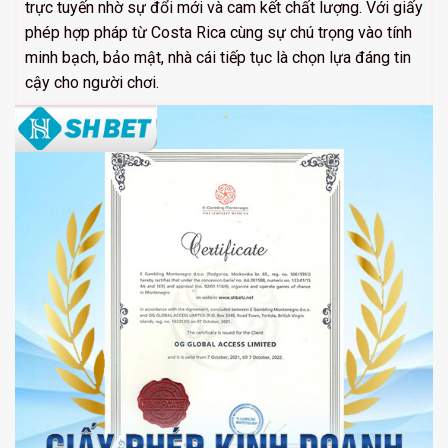
trực tuyến nhờ sự đổi mới và cam kết chất lượng. Với giấy
phép hợp pháp từ Costa Rica cùng sự chú trọng vào tính
minh bạch, bảo mật, nhà cái tiếp tục là chọn lựa đáng tin
cậy cho người chơi.