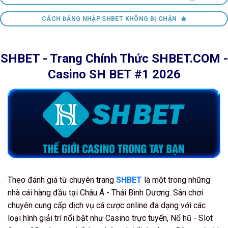
CÁCH ĐĂNG NHẬP SHBET KHÔNG BỊ CHẶN
SHBET - Trang Chính Thức SHBET.COM -
Casino SH BET #1 2026
Theo đánh giá từ chuyên trang
SHBET
là một trong những
nhà cái hàng đầu tại Châu Á - Thái Bình Dương. Sân chơi
chuyên cung cấp dịch vụ cá cược online đa dạng với các
loại hình giải trí nổi bật như Casino trực tuyến, Nổ hũ - Slot