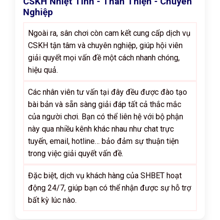
CSKH Nhiệt Tình - Thân Thiện - Chuyên
Nghiệp
Ngoài ra, sân chơi còn cam kết cung cấp dịch vụ
CSKH tận tâm và chuyên nghiệp, giúp hội viên
giải quyết mọi vấn đề một cách nhanh chóng,
hiệu quả.
Các nhân viên tư vấn tại đây đều được đào tạo
bài bản và sẵn sàng giải đáp tất cả thắc mắc
của người chơi. Bạn có thể liên hệ với bộ phận
này qua nhiều kênh khác nhau như chat trực
tuyến, email, hotline… bảo đảm sự thuận tiện
trong việc giải quyết vấn đề.
Đặc biệt, dịch vụ khách hàng của SHBET hoạt
động 24/7, giúp bạn có thể nhận được sự hỗ trợ
bất kỳ lúc nào.