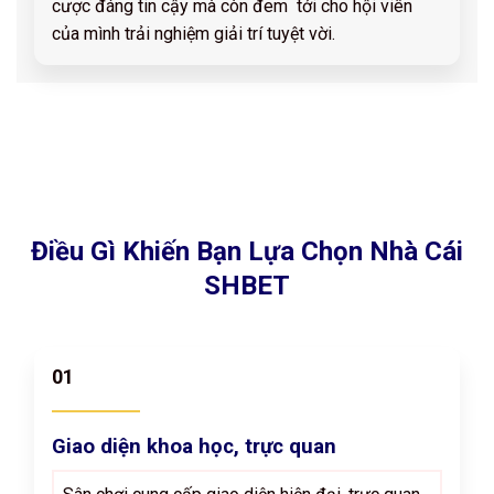
cược đáng tin cậy mà còn đem tới cho hội viên
của mình trải nghiệm giải trí tuyệt vời.
Điều Gì Khiến Bạn Lựa Chọn Nhà Cái
SHBET
01
Giao diện khoa học, trực quan