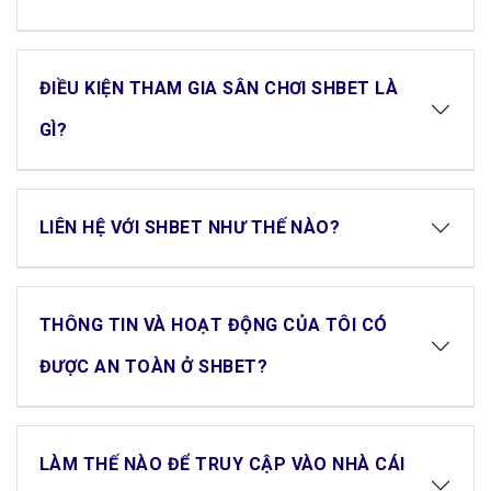
ĐIỀU KIỆN THAM GIA SÂN CHƠI SHBET LÀ
GÌ?
LIÊN HỆ VỚI SHBET NHƯ THẾ NÀO?
THÔNG TIN VÀ HOẠT ĐỘNG CỦA TÔI CÓ
ĐƯỢC AN TOÀN Ở SHBET?
LÀM THẾ NÀO ĐỂ TRUY CẬP VÀO NHÀ CÁI