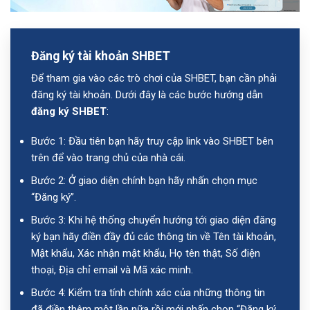
Đăng ký tài khoản SHBET
Để tham gia vào các trò chơi của SHBET, bạn cần phải
đăng ký tài khoản. Dưới đây là các bước hướng dẫn
đăng ký SHBET
:
Bước 1: Đầu tiên bạn hãy truy cập link vào SHBET bên
trên để vào trang chủ của nhà cái.
Bước 2: Ở giao diện chính bạn hãy nhấn chọn mục
“Đăng ký”.
Bước 3: Khi hệ thống chuyển hướng tới giao diện đăng
ký bạn hãy điền đầy đủ các thông tin về Tên tài khoản,
Mật khẩu, Xác nhận mật khẩu, Họ tên thật, Số điện
thoại, Địa chỉ email và Mã xác minh.
Bước 4: Kiểm tra tính chính xác của những thông tin
đã điền thêm một lần nữa rồi mới nhấn chọn “Đăng ký