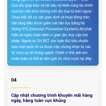
Qua đó, giúp bảo vệ dữ liệu cá nhân cùng tài chính
của hội viên khỏi những mối đe dọa từ bên ngoài.
Chưa hết, tất cả các giao dịch và hoạt động trên
nền tảng đều được giám sát liên tục bằng hệ
thống IPS (Intrusion Prevention System) để phát
hiện và ngăn chặn hành vi gian lận, truy cập trái
phép. Ngoài ra, SH BET còn tuân thủ tiêu chuẩn
bảo mật quốc tế và được cấp chứng nhận từ các
tổ chức uy tín trong ngành. Chính vì thế, anh em
hoàn toàn có thể an tâm giải trí, chơi cược tại đây.
04
Cập nhật chương trình khuyến mãi hàng
ngày, hàng tuần cực khủng