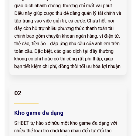
giao dịch nhanh chóng, thường chỉ mất vài phút.
Điều này giúp cược thủ dễ dàng quản lý tài chính và
tập trung vào việc giải trí, cá cược. Chưa hết, nơi
đây còn hỗ trợ nhiều phương thức thanh toán tài
chính bao gồm chuyển khoản ngân hàng, ví điện tử,
thẻ cào, tiền ảo… đáp ứng nhu cầu của anh em trên
toàn cầu. Đặc biệt, các giao dịch tại đây thường
không có phí hoặc có thì cũng rất phí thấp, giúp
bạn tiết kiệm chi phí, đồng thời tối ưu hóa lợi nhuận.
02
Kho game đa dạng
SHBET tự hào sở hữu một kho game đa dạng với
nhiều thể loại trò chơi khác nhau đến từ đối tác