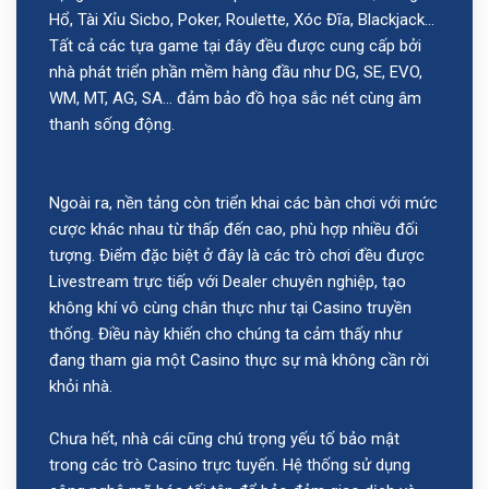
Hổ, Tài Xỉu Sicbo, Poker, Roulette, Xóc Đĩa, Blackjack...
Tất cả các tựa game tại đây đều được cung cấp bởi
nhà phát triển phần mềm hàng đầu như DG, SE, EVO,
WM, MT, AG, SA… đảm bảo đồ họa sắc nét cùng âm
thanh sống động.
Ngoài ra, nền tảng còn triển khai các bàn chơi với mức
cược khác nhau từ thấp đến cao, phù hợp nhiều đối
tượng. Điểm đặc biệt ở đây là các trò chơi đều được
Livestream trực tiếp với Dealer chuyên nghiệp, tạo
không khí vô cùng chân thực như tại Casino truyền
thống. Điều này khiến cho chúng ta cảm thấy như
đang tham gia một Casino thực sự mà không cần rời
khỏi nhà.
Chưa hết, nhà cái cũng chú trọng yếu tố bảo mật
trong các trò Casino trực tuyến. Hệ thống sử dụng