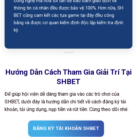
công nghệ mã hóa tối tân để bảo đảm giao dịch và
thông tin cá nhân đều được bảo vệ 100%. Hơn nữa, SH
BET cũng cam kết các tựa game tại đây đều công
bằng và được cơ quan kiểm định độc lập kiểm tra định
kỳ.
Hướng Dẫn Cách Tham Gia Giải Trí Tại
SHBET
Để giúp hội viên dễ dàng tham gia vào các trò chơi của
SHBET, dưới đây là hướng dẫn chi tiết về cách đăng ký tài
khoản, tải ứng dụng, nạp tiền và rút tiền. Cùng theo dõi nhé:
ĐĂNG KÝ TÀI KHOẢN SHBET