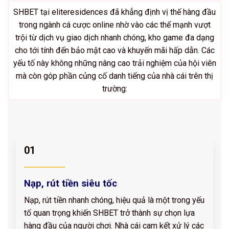
SHBET tại eliteresidences đã khẳng định vị thế hàng đầu
trong ngành cá cược online nhờ vào các thế mạnh vượt
trội từ dịch vụ giao dịch nhanh chóng, kho game đa dạng
cho tới tính đến bảo mật cao và khuyến mãi hấp dẫn. Các
yếu tố này không những nâng cao trải nghiệm của hội viên
mà còn góp phần củng cố danh tiếng của nhà cái trên thị
trường:
01
Nạp, rút tiền siêu tốc
Nạp, rút tiền nhanh chóng, hiệu quả là một trong yếu
tố quan trọng khiến SHBET trở thành sự chọn lựa
hàng đầu của người chơi. Nhà cái cam kết xử lý các