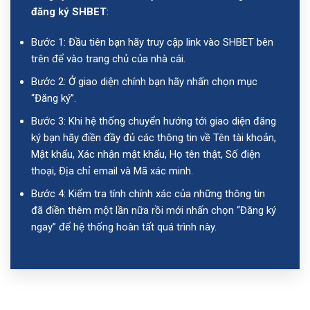
đăng ký SHBET
:
Bước 1: Đầu tiên bạn hãy truy cập link vào SHBET bên
trên để vào trang chủ của nhà cái.
Bước 2: Ở giao diện chính bạn hãy nhấn chọn mục
“Đăng ký”.
Bước 3: Khi hệ thống chuyển hướng tới giao diện đăng
ký bạn hãy điền đầy đủ các thông tin về Tên tài khoản,
Mật khẩu, Xác nhận mật khẩu, Họ tên thật, Số điện
thoại, Địa chỉ email và Mã xác minh.
Bước 4: Kiểm tra tính chính xác của những thông tin
đã điền thêm một lần nữa rồi mới nhấn chọn “Đăng ký
ngay” để hệ thống hoàn tất quá trình này.