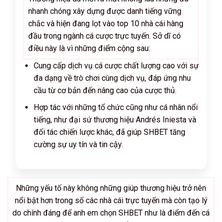
nhanh chóng xây dựng được danh tiếng vững
chắc và hiện đang lọt vào top 10 nhà cái hàng
đầu trong ngành cá cược trực tuyến. Sở dĩ có
điều này là vì những điểm cộng sau:
Cung cấp dịch vụ cá cược chất lượng cao với sự
đa dạng về trò chơi cùng dịch vụ, đáp ứng nhu
cầu từ cơ bản đến nâng cao của cược thủ.
Hợp tác với những tổ chức cũng như cá nhân nổi
tiếng, như đại sứ thương hiệu Andrés Iniesta và
đối tác chiến lược khác, đã giúp SHBET tăng
cường sự uy tín và tin cậy.
Những yếu tố này không những giúp thương hiệu trở nên
nổi bật hơn trong số các nhà cái trực tuyến mà còn tạo lý
do chính đáng để anh em chọn SHBET như là điểm đến cá