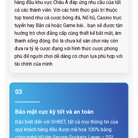
hàng đầu khu vực Châu Á đáp ứng nhu cầu của tất
cả các thành viên. Với các hình thức giải trí thuộc
top trend như cá cược bóng đá, Nổ hũ, Casino trực
tuyến hay Bắn cá hoặc Game bài… bạn sẽ được tận
hưởng trò chơi đẳng cấp cùng thiết kế bắt mắt, âm
thanh sống động. Đó là chưa kể sân chơi này còn
đưa ra tỷ lệ cược đạng với hình thức cược phong
phú để người chơi dễ dàng có chọn lựa phù hợp với
tài chính của mình.
03
Bảo mật cực kỳ tốt và an toàn
Đặc biệt đến với SHBET, tất cả mọi thông tin của
quý khách hàng đều được mã hoá 100% bằng
công nghệ tối tân Secure Sockets Layer – SSL.