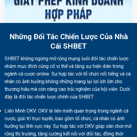
Những Đối Tác Chiến Lược Của Nhà
Cái SHBET
SHBET không ngừng mở rộng mạng lưới đối tác chiến lược
nhằm mục đích củng cố vị thế và tăng sự hiện diện trong
ngành cá cược online. Sự hợp tác với tổ chức nổi tiếng và cá
nhân có ảnh hưởng không những mang lại lợi ích lớn cho
thương hiệu mà còn nâng cao trải nghiệm của hội viên. Dưới
đây là đối tác chiến lược chính của SHBET:
Liên Minh OKV: OKV là liên minh quan trọng trong ngành cá
cược, giải trí trực tuyến, bao gồm tổ chức, cá nhân có ảnh
hưởng tại lĩnh vực này. Sự hợp tác với OKV giúp sân chơi mở
rộng thị trường, tăng cường kết nối với đối tác, đồng thời