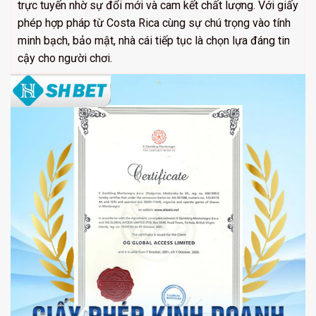
trực tuyến nhờ sự đổi mới và cam kết chất lượng. Với giấy
phép hợp pháp từ Costa Rica cùng sự chú trọng vào tính
minh bạch, bảo mật, nhà cái tiếp tục là chọn lựa đáng tin
cậy cho người chơi.