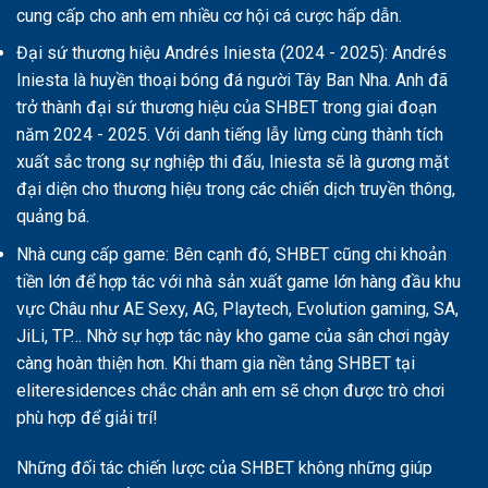
cung cấp cho anh em nhiều cơ hội cá cược hấp dẫn.
Đại sứ thương hiệu Andrés Iniesta (2024 - 2025): Andrés
Iniesta là huyền thoại bóng đá người Tây Ban Nha. Anh đã
trở thành đại sứ thương hiệu của SHBET trong giai đoạn
năm 2024 - 2025. Với danh tiếng lẫy lừng cùng thành tích
xuất sắc trong sự nghiệp thi đấu, Iniesta sẽ là gương mặt
đại diện cho thương hiệu trong các chiến dịch truyền thông,
quảng bá.
Nhà cung cấp game: Bên cạnh đó, SHBET cũng chi khoản
tiền lớn để hợp tác với nhà sản xuất game lớn hàng đầu khu
vực Châu như AE Sexy, AG, Playtech, Evolution gaming, SA,
JiLi, TP… Nhờ sự hợp tác này kho game của sân chơi ngày
càng hoàn thiện hơn. Khi tham gia nền tảng SHBET tại
eliteresidences chắc chắn anh em sẽ chọn được trò chơi
phù hợp để giải trí!
Những đối tác chiến lược của SHBET không những giúp