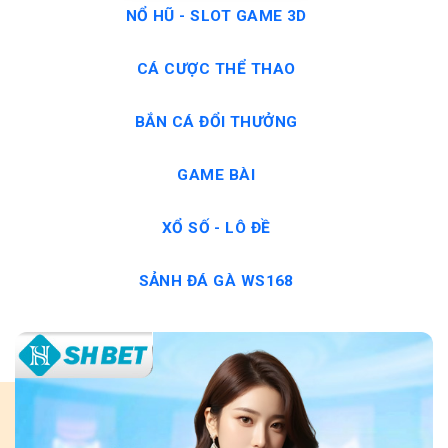
NỔ HŨ - SLOT GAME 3D
CÁ CƯỢC THỂ THAO
BẮN CÁ ĐỔI THƯỞNG
GAME BÀI
XỔ SỐ - LÔ ĐỀ
SẢNH ĐÁ GÀ WS168