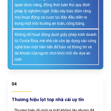
quan chức năng, đồng thời tuân thủ quy định
pháp lý nghiêm ngặt. Điều này bảo đảm rằng
mọi hoạt động cá cược tại đây đều diễn ra
trong một môi trường an toàn, công bằng.
Không chỉ hoạt động dưới giấy phép kinh doanh
từ Costa Rica, mà nhà cái còn áp dụng các công
nghệ bảo mật tiên tiến để bảo vệ thông tin và
tài khoản của người chơi khỏi mối đe dọa an
ninh.
04
Thương hiệu lọt top nhà cái uy tín
Thương hiệu dù mới ra mắt không lâu nhưng đã