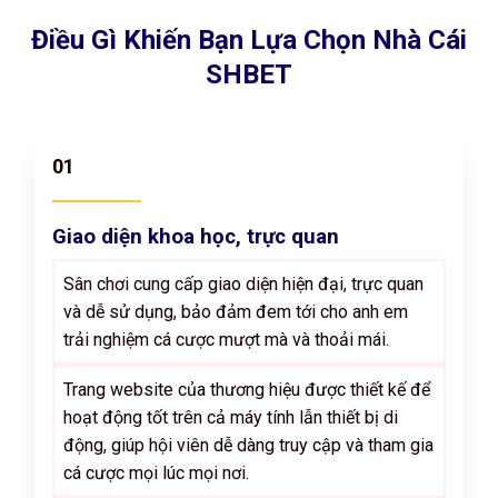
Điều Gì Khiến Bạn Lựa Chọn Nhà Cái
SHBET
01
Giao diện khoa học, trực quan
Sân chơi cung cấp giao diện hiện đại, trực quan
và dễ sử dụng, bảo đảm đem tới cho anh em
trải nghiệm cá cược mượt mà và thoải mái.
Trang website của thương hiệu được thiết kế để
hoạt động tốt trên cả máy tính lẫn thiết bị di
động, giúp hội viên dễ dàng truy cập và tham gia
cá cược mọi lúc mọi nơi.