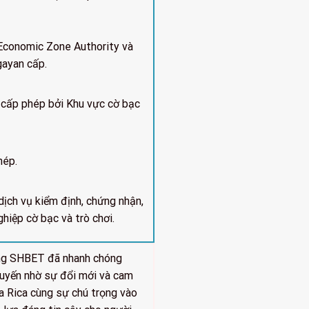
Economic Zone Authority và
gayan cấp.
 cấp phép bởi Khu vực cờ bạc
hép.
dịch vụ kiểm định, chứng nhận,
hiệp cờ bạc và trò chơi.
ưng SHBET đã nhanh chóng
tuyến nhờ sự đổi mới và cam
a Rica cùng sự chú trọng vào