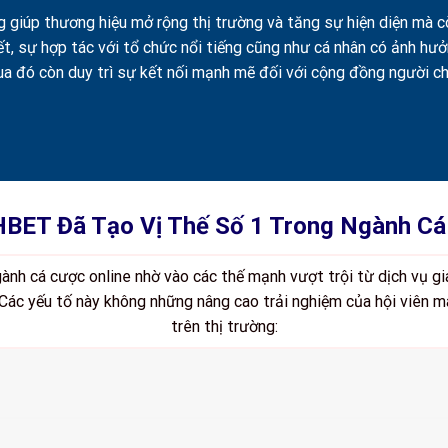
giúp thương hiệu mở rộng thị trường và tăng sự hiện diện mà cò
ết, sự hợp tác với tổ chức nổi tiếng cũng như cá nhân có ảnh hư
ua đó còn duy trì sự kết nối mạnh mẽ đối với cộng đồng người ch
BET Đã Tạo Vị Thế Số 1 Trong Ngành Cá
nh cá cược online nhờ vào các thế mạnh vượt trội từ dịch vụ g
Các yếu tố này không những nâng cao trải nghiệm của hội viên m
trên thị trường: