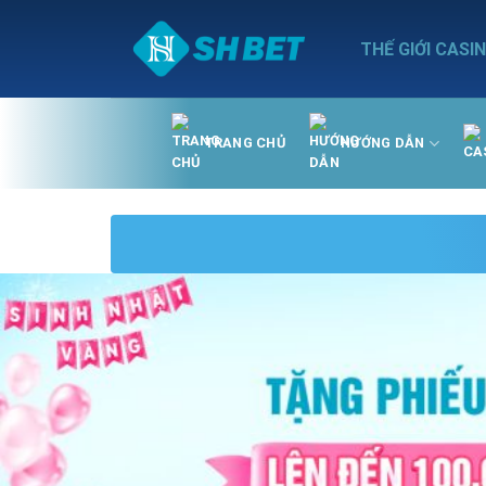
Chuyển
đến
THẾ GIỚI CASI
nội
dung
TRANG CHỦ
HƯỚNG DẪN