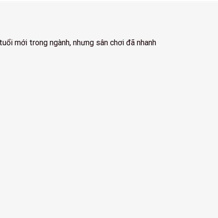
 tuổi mới trong ngành, nhưng sân chơi đã nhanh