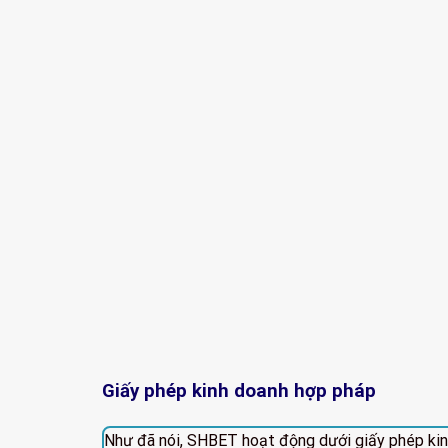
Giấy phép kinh doanh hợp pháp
Như đã nói, SHBET hoạt động dưới giấy phép ki