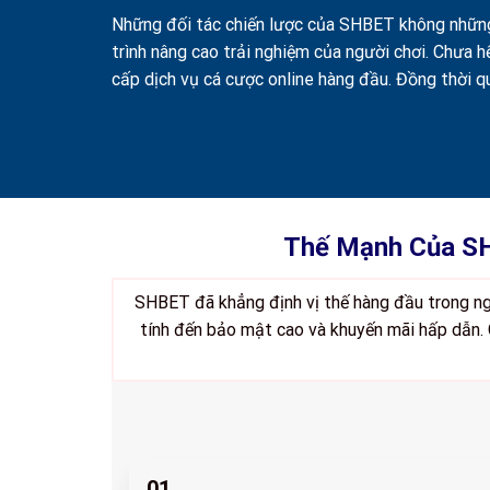
Những đối tác chiến lược của SHBET không những 
trình nâng cao trải nghiệm của người chơi. Chưa h
cấp dịch vụ cá cược online hàng đầu. Đồng thời q
Thế Mạnh Của SH
SHBET đã khẳng định vị thế hàng đầu trong ngà
tính đến bảo mật cao và khuyến mãi hấp dẫn. 
01