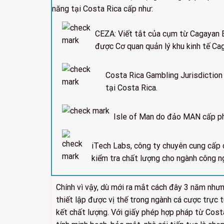
năng tại Costa Rica cấp như:
CEZA: Viết tắt của cụm từ Cagayan 
được Cơ quan quản lý khu kinh tế Ca
Costa Rica Gambling Jurisdiction
tại Costa Rica.
Isle of Man do đảo MAN cấp p
iTech Labs, công ty chuyên cung cấp 
kiểm tra chất lượng cho ngành công ng
Chính vì vậy, dù mới ra mắt cách đây 3 năm nh
thiết lập được vị thế trong ngành cá cược trực 
kết chất lượng. Với giấy phép hợp pháp từ Cost