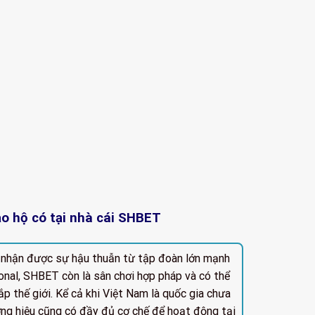
o hộ có tại nhà cái SHBET
i nhận được sự hậu thuẫn từ tập đoàn lớn mạnh
nal, SHBET còn là sân chơi hợp pháp và có thể
hắp thế giới. Kể cả khi Việt Nam là quốc gia chưa
ng hiệu cũng có đầy đủ cơ chế để hoạt động tại