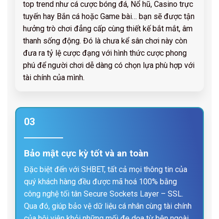
top trend như cá cược bóng đá, Nổ hũ, Casino trực
tuyến hay Bắn cá hoặc Game bài… bạn sẽ được tận
hưởng trò chơi đẳng cấp cùng thiết kế bắt mắt, âm
thanh sống động. Đó là chưa kể sân chơi này còn
đưa ra tỷ lệ cược đạng với hình thức cược phong
phú để người chơi dễ dàng có chọn lựa phù hợp với
tài chính của mình.
03
Bảo mật cực kỳ tốt và an toàn
Đặc biệt đến với SHBET, tất cả mọi thông tin của
quý khách hàng đều được mã hoá 100% bằng
công nghệ tối tân Secure Sockets Layer – SSL.
Qua đó, giúp bảo vệ dữ liệu cá nhân cùng tài chính
của hội viên khỏi những mối đe dọa từ bên ngoài.