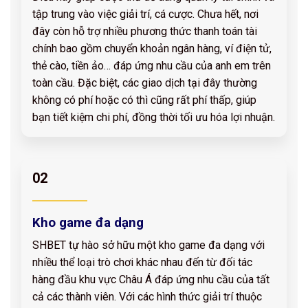
tập trung vào việc giải trí, cá cược. Chưa hết, nơi
đây còn hỗ trợ nhiều phương thức thanh toán tài
chính bao gồm chuyển khoản ngân hàng, ví điện tử,
thẻ cào, tiền ảo… đáp ứng nhu cầu của anh em trên
toàn cầu. Đặc biệt, các giao dịch tại đây thường
không có phí hoặc có thì cũng rất phí thấp, giúp
bạn tiết kiệm chi phí, đồng thời tối ưu hóa lợi nhuận.
02
Kho game đa dạng
SHBET tự hào sở hữu một kho game đa dạng với
nhiều thể loại trò chơi khác nhau đến từ đối tác
hàng đầu khu vực Châu Á đáp ứng nhu cầu của tất
cả các thành viên. Với các hình thức giải trí thuộc