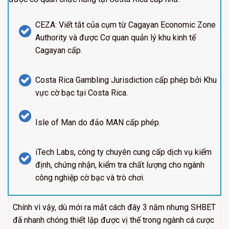
CEZA: Viết tắt của cụm từ Cagayan Economic Zone
Authority và được Cơ quan quản lý khu kinh tế
Cagayan cấp.
Costa Rica Gambling Jurisdiction cấp phép bởi Khu
vực cờ bạc tại Costa Rica.
Isle of Man do đảo MAN cấp phép.
iTech Labs, công ty chuyên cung cấp dịch vụ kiểm
định, chứng nhận, kiểm tra chất lượng cho ngành
công nghiệp cờ bạc và trò chơi.
Chính vì vậy, dù mới ra mắt cách đây 3 năm nhưng SHBET
đã nhanh chóng thiết lập được vị thế trong ngành cá cược