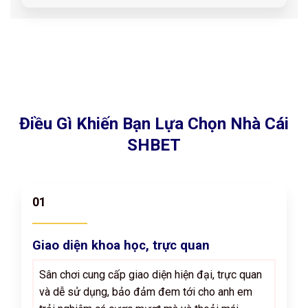
Điều Gì Khiến Bạn Lựa Chọn Nhà Cái
SHBET
01
Giao diện khoa học, trực quan
Sân chơi cung cấp giao diện hiện đại, trực quan
và dễ sử dụng, bảo đảm đem tới cho anh em