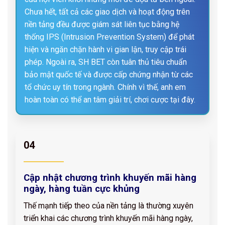
Chưa hết, tất cả các giao dịch và hoạt động trên
nền tảng đều được giám sát liên tục bằng hệ
thống IPS (Intrusion Prevention System) để phát
hiện và ngăn chặn hành vi gian lận, truy cập trái
phép. Ngoài ra, SH BET còn tuân thủ tiêu chuẩn
bảo mật quốc tế và được cấp chứng nhận từ các
tổ chức uy tín trong ngành. Chính vì thế, anh em
hoàn toàn có thể an tâm giải trí, chơi cược tại đây.
04
Cập nhật chương trình khuyến mãi hàng
ngày, hàng tuần cực khủng
Thế mạnh tiếp theo của nền tảng là thường xuyên
triển khai các chương trình khuyến mãi hàng ngày,