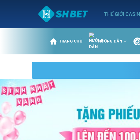
Chuyển
đến
THẾ GIỚI CASI
nội
dung
TRANG CHỦ
HƯỚNG DẪN