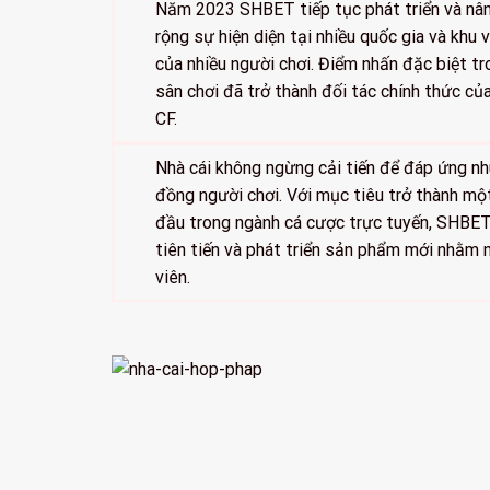
Năm 2023 SHBET tiếp tục phát triển và nân
rộng sự hiện diện tại nhiều quốc gia và khu 
của nhiều người chơi. Điểm nhấn đặc biệt tro
sân chơi đã trở thành đối tác chính thức của
CF.
Nhà cái không ngừng cải tiến để đáp ứng n
đồng người chơi. Với mục tiêu trở thành một
đầu trong ngành cá cược trực tuyến, SHBE
tiên tiến và phát triển sản phẩm mới nhằm 
viên.