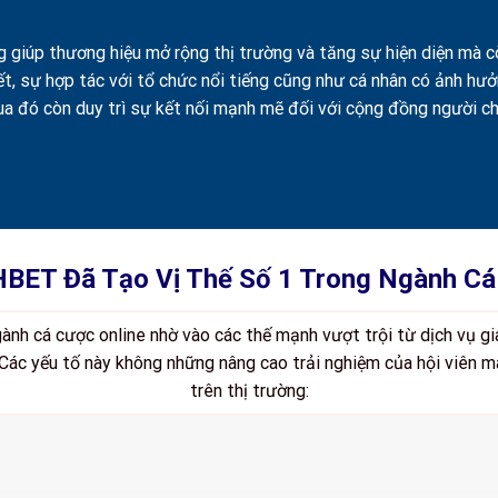
giúp thương hiệu mở rộng thị trường và tăng sự hiện diện mà cò
ết, sự hợp tác với tổ chức nổi tiếng cũng như cá nhân có ảnh hư
ua đó còn duy trì sự kết nối mạnh mẽ đối với cộng đồng người ch
BET Đã Tạo Vị Thế Số 1 Trong Ngành Cá
nh cá cược online nhờ vào các thế mạnh vượt trội từ dịch vụ g
Các yếu tố này không những nâng cao trải nghiệm của hội viên m
trên thị trường: