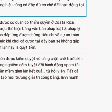
ng hiệu cũng có đầy đủ cơ chế để hoạt động tại
được cơ quan có thẩm quyền ở Costa Rica,
ược thể hiện bằng văn bản pháp luật & pháp lý.
àn đáp ứng được những tiêu chí về sự an toàn
hác khi chơi cá cược tại đây bạn sẽ không gặp
 lận hay là quỵt tiền.
còn được kiểm duyệt vô cùng chặt chẽ trước khi
rảng nghiêm cấm tuyệt đối hành động spam tài
hần mềm gian lận kết quả… từ hội viên. Tất cả
tạo môi trường giải trí công bằng, lành mạnh