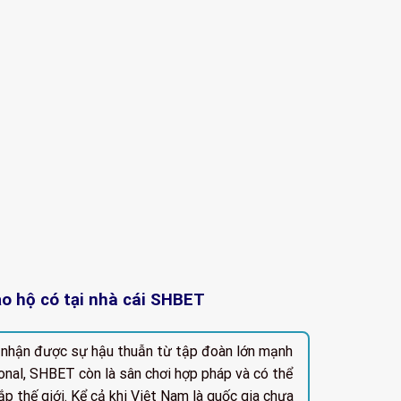
o hộ có tại nhà cái SHBET
i nhận được sự hậu thuẫn từ tập đoàn lớn mạnh
nal, SHBET còn là sân chơi hợp pháp và có thể
hắp thế giới. Kể cả khi Việt Nam là quốc gia chưa