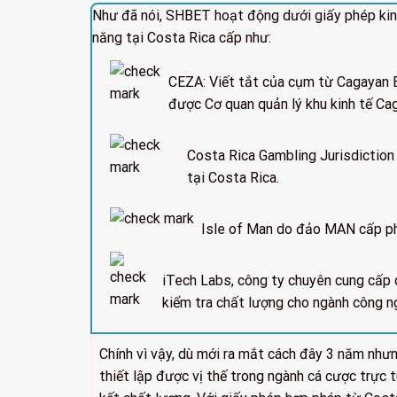
Như đã nói, SHBET hoạt động dưới giấy phép ki
năng tại Costa Rica cấp như:
CEZA: Viết tắt của cụm từ Cagayan 
được Cơ quan quản lý khu kinh tế Ca
Costa Rica Gambling Jurisdiction
tại Costa Rica.
Isle of Man do đảo MAN cấp p
iTech Labs, công ty chuyên cung cấp 
kiểm tra chất lượng cho ngành công ng
Chính vì vậy, dù mới ra mắt cách đây 3 năm nh
thiết lập được vị thế trong ngành cá cược trực 