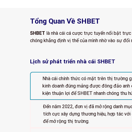
Tổng Quan Về SHBET
SHBET
là nhà cái cá cược trực tuyến nổi bật trự
chóng khẳng định vị thế của mình nhờ vào sự đổi 
Lịch sử phát triển nhà cái SHBET
Nhà cái chính thức có mặt trên thị trường g
kinh doanh đúng mảng được đông đảo anh 
kiện thuận lợi để SHBET nhanh chóng thu h
Đến năm 2022, đơn vị đã mở rộng danh mục 
tích cực xây dựng thương hiệu, hợp tác với 
để mở rộng thị trường.