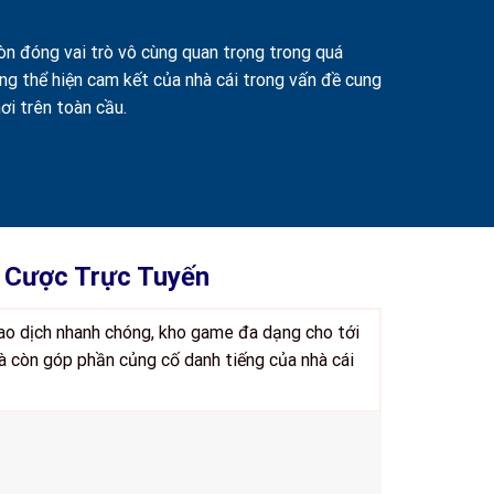
n đóng vai trò vô cùng quan trọng trong quá
ởng thể hiện cam kết của nhà cái trong vấn đề cung
ơi trên toàn cầu.
 Cược Trực Tuyến
iao dịch nhanh chóng, kho game đa dạng cho tới
à còn góp phần củng cố danh tiếng của nhà cái