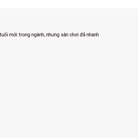
 tuổi mới trong ngành, nhưng sân chơi đã nhanh