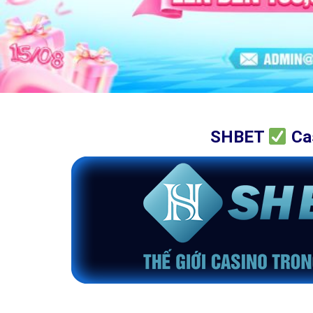
SHBET
Ca