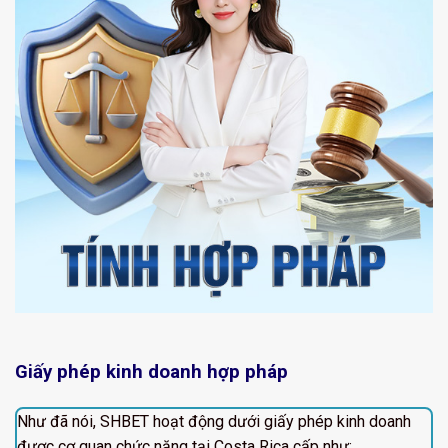
Giấy phép kinh doanh hợp pháp
Như đã nói, SHBET hoạt động dưới giấy phép kinh doanh
được cơ quan chức năng tại Costa Rica cấp như: