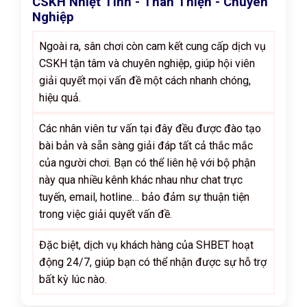
CSKH Nhiệt Tình - Thân Thiện - Chuyên
Nghiệp
Ngoài ra, sân chơi còn cam kết cung cấp dịch vụ
CSKH tận tâm và chuyên nghiệp, giúp hội viên
giải quyết mọi vấn đề một cách nhanh chóng,
hiệu quả.
Các nhân viên tư vấn tại đây đều được đào tạo
bài bản và sẵn sàng giải đáp tất cả thắc mắc
của người chơi. Bạn có thể liên hệ với bộ phận
này qua nhiều kênh khác nhau như chat trực
tuyến, email, hotline… bảo đảm sự thuận tiện
trong việc giải quyết vấn đề.
Đặc biệt, dịch vụ khách hàng của SHBET hoạt
động 24/7, giúp bạn có thể nhận được sự hỗ trợ
bất kỳ lúc nào.