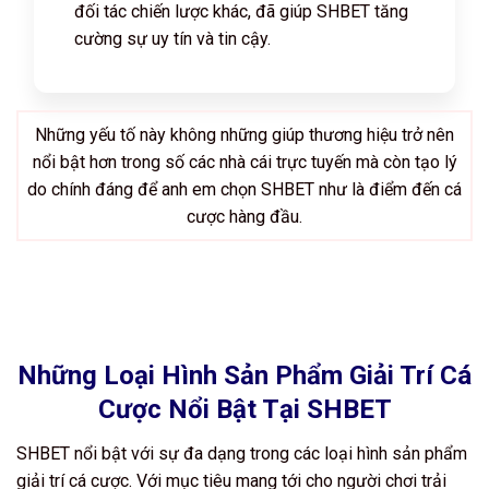
đối tác chiến lược khác, đã giúp SHBET tăng
cường sự uy tín và tin cậy.
Những yếu tố này không những giúp thương hiệu trở nên
nổi bật hơn trong số các nhà cái trực tuyến mà còn tạo lý
do chính đáng để anh em chọn SHBET như là điểm đến cá
cược hàng đầu.
Những Loại Hình Sản Phẩm Giải Trí Cá
Cược Nổi Bật Tại SHBET
SHBET nổi bật với sự đa dạng trong các loại hình sản phẩm
giải trí cá cược. Với mục tiêu mang tới cho người chơi trải