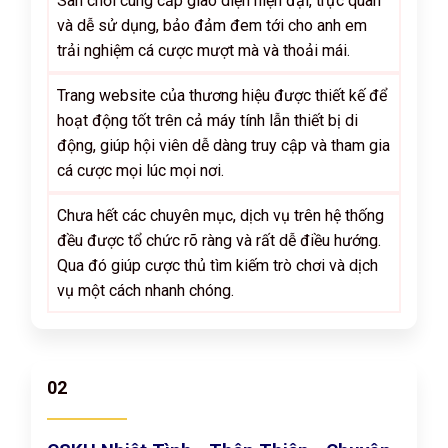
Sân chơi cung cấp giao diện hiện đại, trực quan
và dễ sử dụng, bảo đảm đem tới cho anh em
trải nghiệm cá cược mượt mà và thoải mái.
Trang website của thương hiệu được thiết kế để
hoạt động tốt trên cả máy tính lẫn thiết bị di
động, giúp hội viên dễ dàng truy cập và tham gia
cá cược mọi lúc mọi nơi.
Chưa hết các chuyên mục, dịch vụ trên hệ thống
đều được tổ chức rõ ràng và rất dễ điều hướng.
Qua đó giúp cược thủ tìm kiếm trò chơi và dịch
vụ một cách nhanh chóng.
02