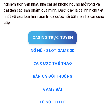
nghiệm trọn vẹn nhất, nhà cái đã không ngừng mở rộng và
cải tiến các sản phẩm của mình. Dưới đây là cái nhìn chi tiết
nhất về các loại hình giải trí cá cược nổi bật mà nhà cái cung
cấp:
CASINO TRỰC TUYẾN
NỔ HŨ - SLOT GAME 3D
CÁ CƯỢC THỂ THAO
BẮN CÁ ĐỔI THƯỞNG
GAME BÀI
XỔ SỐ - LÔ ĐỀ