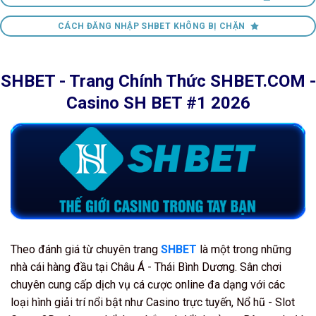
CÁCH ĐĂNG NHẬP SHBET KHÔNG BỊ CHẶN
SHBET - Trang Chính Thức SHBET.COM -
Casino SH BET #1 2026
Theo đánh giá từ chuyên trang
SHBET
là một trong những
nhà cái hàng đầu tại Châu Á - Thái Bình Dương. Sân chơi
chuyên cung cấp dịch vụ cá cược online đa dạng với các
loại hình giải trí nổi bật như Casino trực tuyến, Nổ hũ - Slot