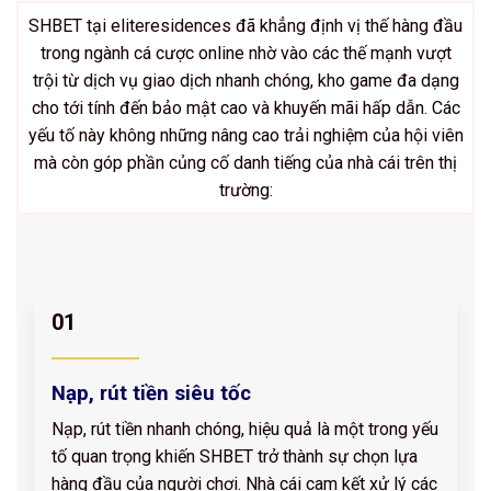
SHBET tại eliteresidences đã khẳng định vị thế hàng đầu
trong ngành cá cược online nhờ vào các thế mạnh vượt
trội từ dịch vụ giao dịch nhanh chóng, kho game đa dạng
cho tới tính đến bảo mật cao và khuyến mãi hấp dẫn. Các
yếu tố này không những nâng cao trải nghiệm của hội viên
mà còn góp phần củng cố danh tiếng của nhà cái trên thị
trường:
01
Nạp, rút tiền siêu tốc
Nạp, rút tiền nhanh chóng, hiệu quả là một trong yếu
tố quan trọng khiến SHBET trở thành sự chọn lựa
hàng đầu của người chơi. Nhà cái cam kết xử lý các