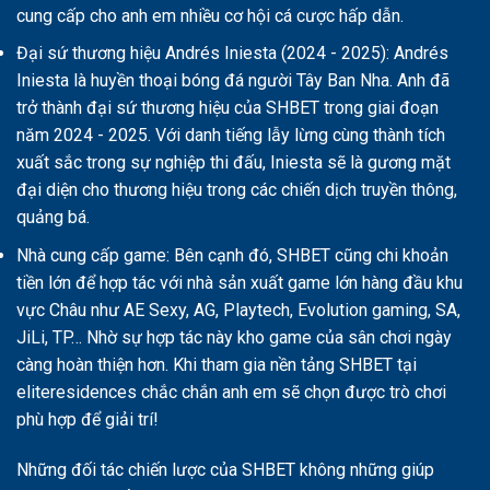
cung cấp cho anh em nhiều cơ hội cá cược hấp dẫn.
Đại sứ thương hiệu Andrés Iniesta (2024 - 2025): Andrés
Iniesta là huyền thoại bóng đá người Tây Ban Nha. Anh đã
trở thành đại sứ thương hiệu của SHBET trong giai đoạn
năm 2024 - 2025. Với danh tiếng lẫy lừng cùng thành tích
xuất sắc trong sự nghiệp thi đấu, Iniesta sẽ là gương mặt
đại diện cho thương hiệu trong các chiến dịch truyền thông,
quảng bá.
Nhà cung cấp game: Bên cạnh đó, SHBET cũng chi khoản
tiền lớn để hợp tác với nhà sản xuất game lớn hàng đầu khu
vực Châu như AE Sexy, AG, Playtech, Evolution gaming, SA,
JiLi, TP… Nhờ sự hợp tác này kho game của sân chơi ngày
càng hoàn thiện hơn. Khi tham gia nền tảng SHBET tại
eliteresidences chắc chắn anh em sẽ chọn được trò chơi
phù hợp để giải trí!
Những đối tác chiến lược của SHBET không những giúp