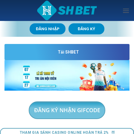
Chuyển
đến
nội
dung
ĐĂNG NHẬP
ĐĂNG KÝ
Tải SHBET
ĐĂNG KÝ NHẬN GIFCODE
THAM GIA SẢNH CASINO ONLINE HOÀN TRẢ 2%