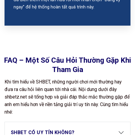
ngay” để hệ thống hoàn tất quá trình này.
FAQ – Một Số Câu Hỏi Thường Gặp Khi
Tham Gia
Khi tìm hiểu về SHBET, những người chơi mới thường hay
đưa ra câu hỏi liên quan tới nhà cái. Nội dung dưới đây
shbetz.net sẽ tổng hợp và giải đáp thắc mắc thường gặp để
anh em hiểu hơn về nền tảng giải trí uy tín này. Cùng tìm hiểu
nhé:
SHBET CÓ UY TÍN KHÔNG?