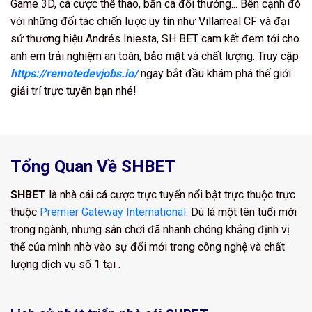
Game 3D, cá cược thể thao, bắn cá đổi thưởng... Bên cạnh đó
với những đối tác chiến lược uy tín như Villarreal CF và đại
sứ thương hiệu Andrés Iniesta, SH BET cam kết đem tới cho
anh em trải nghiệm an toàn, bảo mật và chất lượng. Truy cập
https://remotedevjobs.io/
ngay bắt đầu khám phá thế giới
giải trí trực tuyến bạn nhé!
Tổng Quan Về SHBET
SHBET
là nhà cái cá cược trực tuyến nổi bật trực thuộc trực
thuộc
Premier Gateway International
. Dù là một tên tuổi mới
trong ngành, nhưng sân chơi đã nhanh chóng khẳng định vị
thế của mình nhờ vào sự đổi mới trong công nghệ và chất
lượng dịch vụ số 1 tại .