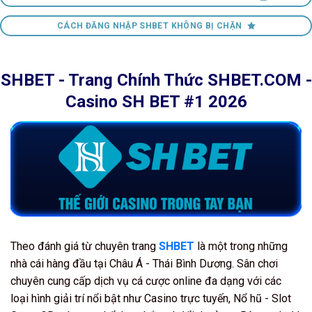
CÁCH ĐĂNG NHẬP SHBET KHÔNG BỊ CHẶN
SHBET - Trang Chính Thức SHBET.COM -
Casino SH BET #1 2026
Theo đánh giá từ chuyên trang
SHBET
là một trong những
nhà cái hàng đầu tại Châu Á - Thái Bình Dương. Sân chơi
chuyên cung cấp dịch vụ cá cược online đa dạng với các
loại hình giải trí nổi bật như Casino trực tuyến, Nổ hũ - Slot