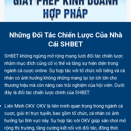
Những Đối Tác Chiến Lược Của Nhà
Cái SHBET
SHBET không ngừng mở rộng mạng lưới đối tác chiến lược
nhằm mục đích củng cố vị thế và tăng sự hiện diện trong
ngành cá cược online. Sự hợp tác với tổ chức nổi tiếng và cá
nhân có ảnh hưởng không những mang lại lợi ích lớn cho
thương hiệu mà còn nâng cao trải nghiệm của hội viên. Dưới
đây là đối tác chiến lược chính của SHBET:
Liên Minh OKV: OKV là liên minh quan trọng trong ngành cá
cược, giải trí trực tuyến, bao gồm tổ chức, cá nhân có ảnh
hưởng tại lĩnh vực này. Sự hợp tác với OKV giúp sân chơi mở
rộng thị trường, tăng cường kết nối với đối tác, đồng thời