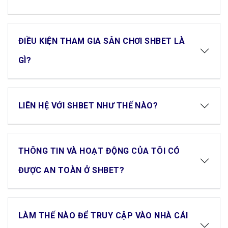
ĐIỀU KIỆN THAM GIA SÂN CHƠI SHBET LÀ
GÌ?
LIÊN HỆ VỚI SHBET NHƯ THẾ NÀO?
THÔNG TIN VÀ HOẠT ĐỘNG CỦA TÔI CÓ
ĐƯỢC AN TOÀN Ở SHBET?
LÀM THẾ NÀO ĐỂ TRUY CẬP VÀO NHÀ CÁI