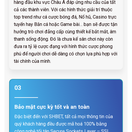
hàng đầu khu vực Châu Á đáp ứng nhu cầu của tất
cả các thành viên. Với các hình thức giải trí thuộc
top trend như cá cược bóng đá, Nổ hũ, Casino trực
tuyến hay Bắn cá hoặc Game bài… bạn sẽ được tận
hưởng trò chơi đẳng cấp cùng thiết kế bắt mắt, âm
thanh sống động. Đó là chưa kể sân chơi này còn
đưa ra tỷ lệ cược đạng với hình thức cược phong
phú để người chơi dễ dàng có chọn lựa phù hợp với
tài chính của mình.
03
Bảo mật cực kỳ tốt và an toàn
Đặc biệt đến với SHBET, tất cả mọi thông tin của
quý khách hàng đều được mã hoá 100% bằng
công nghệ tối tân Secure Sockets Layer – SSL.