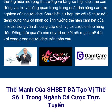
thương hiệu mở rộng thị trường và tăng sự hiện diện mà còn
đóng vai trò vô cùng quan trọng trong quá trình nâng cao trải
nghiệm của người chơi. Chưa hết, sự hợp tác với tổ chức nổi
tiếng cũng như cá nhân có ảnh hưởng thể hiện cam kết của
nhà cái trong vấn đề cung cấp dịch vụ cá cược online hàng
đầu. Đồng thời qua đó còn duy trì sự kết nối mạnh mẽ đối
với cộng đồng người chơi trên toàn cầu.
Thế Mạnh Của SHBET Đã Tạo Vị Thế
Số 1 Trong Ngành Cá Cược Trực
Tuyến