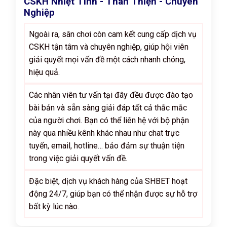
CSKH Nhiệt Tình - Thân Thiện - Chuyên
Nghiệp
Ngoài ra, sân chơi còn cam kết cung cấp dịch vụ
CSKH tận tâm và chuyên nghiệp, giúp hội viên
giải quyết mọi vấn đề một cách nhanh chóng,
hiệu quả.
Các nhân viên tư vấn tại đây đều được đào tạo
bài bản và sẵn sàng giải đáp tất cả thắc mắc
của người chơi. Bạn có thể liên hệ với bộ phận
này qua nhiều kênh khác nhau như chat trực
tuyến, email, hotline… bảo đảm sự thuận tiện
trong việc giải quyết vấn đề.
Đặc biệt, dịch vụ khách hàng của SHBET hoạt
động 24/7, giúp bạn có thể nhận được sự hỗ trợ
bất kỳ lúc nào.