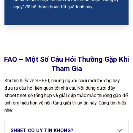
ngay” để hệ thống hoàn tất quá trình này.
FAQ – Một Số Câu Hỏi Thường Gặp Khi
Tham Gia
Khi tìm hiểu về SHBET, những người chơi mới thường hay
đưa ra câu hỏi liên quan tới nhà cái. Nội dung dưới đây
shbetz.net sẽ tổng hợp và giải đáp thắc mắc thường gặp để
anh em hiểu hơn về nền tảng giải trí uy tín này. Cùng tìm hiểu
nhé:
SHBET CÓ UY TÍN KHÔNG?