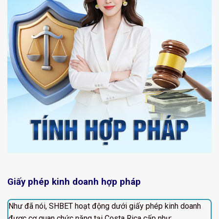
Giấy phép kinh doanh hợp pháp
Như đã nói, SHBET hoạt động dưới giấy phép kinh doanh
được cơ quan chức năng tại Costa Rica cấp như: