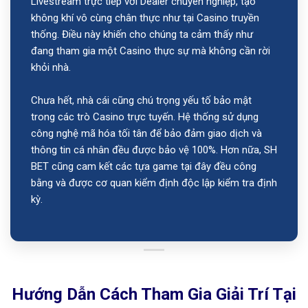
Livestream trực tiếp với Dealer chuyên nghiệp, tạo
không khí vô cùng chân thực như tại Casino truyền
thống. Điều này khiến cho chúng ta cảm thấy như
đang tham gia một Casino thực sự mà không cần rời
khỏi nhà.
Chưa hết, nhà cái cũng chú trọng yếu tố bảo mật
trong các trò Casino trực tuyến. Hệ thống sử dụng
công nghệ mã hóa tối tân để bảo đảm giao dịch và
thông tin cá nhân đều được bảo vệ 100%. Hơn nữa, SH
BET cũng cam kết các tựa game tại đây đều công
bằng và được cơ quan kiểm định độc lập kiểm tra định
kỳ.
Hướng Dẫn Cách Tham Gia Giải Trí Tại