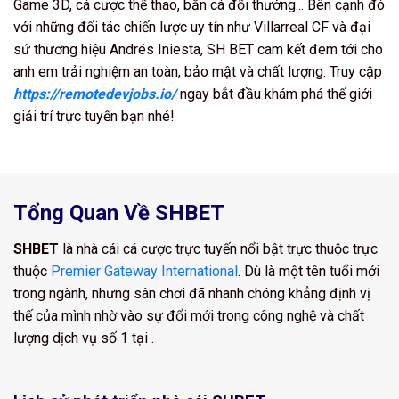
Game 3D, cá cược thể thao, bắn cá đổi thưởng... Bên cạnh đó
với những đối tác chiến lược uy tín như Villarreal CF và đại
sứ thương hiệu Andrés Iniesta, SH BET cam kết đem tới cho
anh em trải nghiệm an toàn, bảo mật và chất lượng. Truy cập
https://remotedevjobs.io/
ngay bắt đầu khám phá thế giới
giải trí trực tuyến bạn nhé!
Tổng Quan Về SHBET
SHBET
là nhà cái cá cược trực tuyến nổi bật trực thuộc trực
thuộc
Premier Gateway International
. Dù là một tên tuổi mới
trong ngành, nhưng sân chơi đã nhanh chóng khẳng định vị
thế của mình nhờ vào sự đổi mới trong công nghệ và chất
lượng dịch vụ số 1 tại .