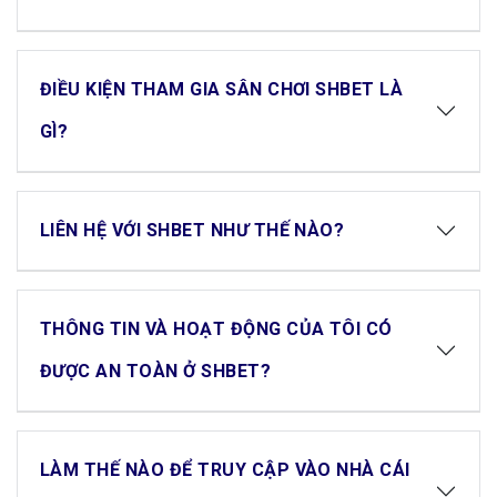
ĐIỀU KIỆN THAM GIA SÂN CHƠI SHBET LÀ
GÌ?
LIÊN HỆ VỚI SHBET NHƯ THẾ NÀO?
THÔNG TIN VÀ HOẠT ĐỘNG CỦA TÔI CÓ
ĐƯỢC AN TOÀN Ở SHBET?
LÀM THẾ NÀO ĐỂ TRUY CẬP VÀO NHÀ CÁI