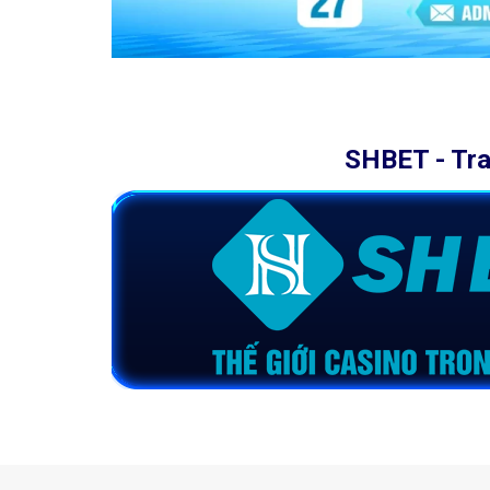
SHBET - Tr