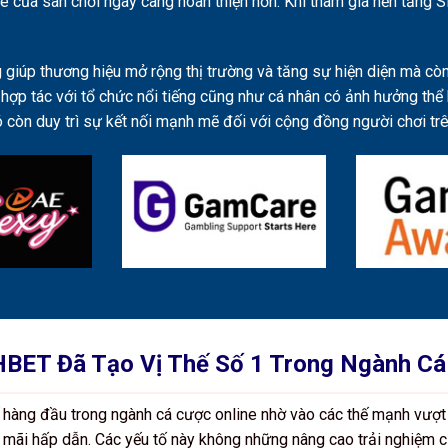
e của sân chơi ngày càng hoàn thiện hơn. Khi tham gia nền tảng
iúp thương hiệu mở rộng thị trường và tăng sự hiện diện mà còn 
 hợp tác với tổ chức nổi tiếng cũng như cá nhân có ảnh hưởng thể
 còn duy trì sự kết nối mạnh mẽ đối với cộng đồng người chơi trê
BET Đã Tạo Vị Thế Số 1 Trong Ngành Cá
 hàng đầu trong ngành cá cược online nhờ vào các thế mạnh vượt 
 mãi hấp dẫn. Các yếu tố này không những nâng cao trải nghiệm 