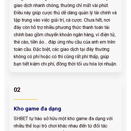
giao dịch nhanh chóng, thường chỉ mất vài phút.
Điều này giúp cược thủ dễ dàng quản lý tài chính và
tập trung vào việc giải trí, cá cược. Chưa hết, nơi
đây còn hỗ trợ nhiều phương thức thanh toán tài
chính bao gồm chuyển khoản ngân hàng, ví điện tử,
thẻ cào, tiền ảo… đáp ứng nhu cầu của anh em trên
toàn cầu. Đặc biệt, các giao dịch tại đây thường
không có phí hoặc có thì cũng rất phí thấp, giúp
bạn tiết kiệm chi phí, đồng thời tối ưu hóa lợi nhuận.
02
Kho game đa dạng
SHBET tự hào sở hữu một kho game đa dạng với
nhiều thể loại trò chơi khác nhau đến từ đối tác