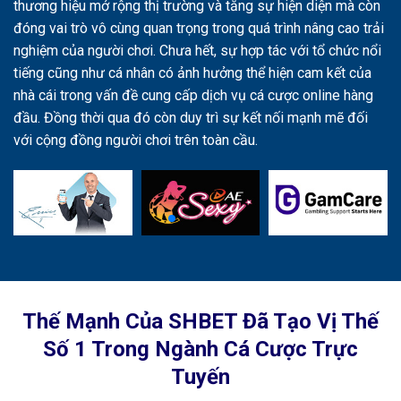
thương hiệu mở rộng thị trường và tăng sự hiện diện mà còn
đóng vai trò vô cùng quan trọng trong quá trình nâng cao trải
nghiệm của người chơi. Chưa hết, sự hợp tác với tổ chức nổi
tiếng cũng như cá nhân có ảnh hưởng thể hiện cam kết của
nhà cái trong vấn đề cung cấp dịch vụ cá cược online hàng
đầu. Đồng thời qua đó còn duy trì sự kết nối mạnh mẽ đối
với cộng đồng người chơi trên toàn cầu.
Thế Mạnh Của SHBET Đã Tạo Vị Thế
Số 1 Trong Ngành Cá Cược Trực
Tuyến