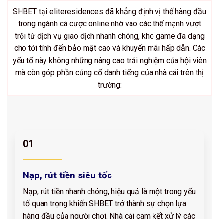
SHBET tại eliteresidences đã khẳng định vị thế hàng đầu
trong ngành cá cược online nhờ vào các thế mạnh vượt
trội từ dịch vụ giao dịch nhanh chóng, kho game đa dạng
cho tới tính đến bảo mật cao và khuyến mãi hấp dẫn. Các
yếu tố này không những nâng cao trải nghiệm của hội viên
mà còn góp phần củng cố danh tiếng của nhà cái trên thị
trường:
01
Nạp, rút tiền siêu tốc
Nạp, rút tiền nhanh chóng, hiệu quả là một trong yếu
tố quan trọng khiến SHBET trở thành sự chọn lựa
hàng đầu của người chơi. Nhà cái cam kết xử lý các