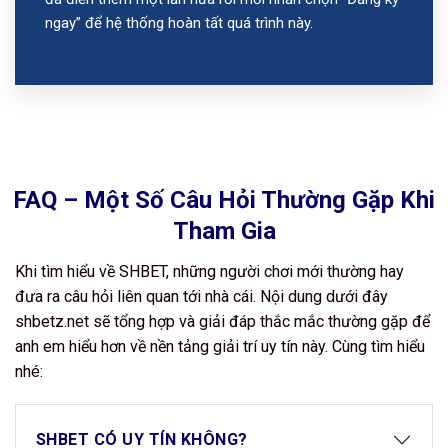
ngay” để hệ thống hoàn tất quá trình này.
FAQ – Một Số Câu Hỏi Thường Gặp Khi
Tham Gia
Khi tìm hiểu về SHBET, những người chơi mới thường hay
đưa ra câu hỏi liên quan tới nhà cái. Nội dung dưới đây
shbetz.net sẽ tổng hợp và giải đáp thắc mắc thường gặp để
anh em hiểu hơn về nền tảng giải trí uy tín này. Cùng tìm hiểu
nhé:
SHBET CÓ UY TÍN KHÔNG?