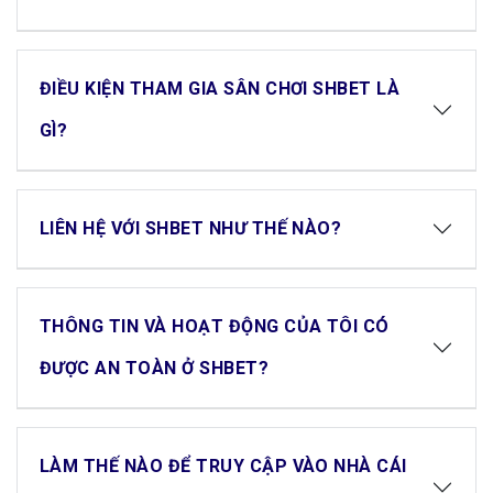
ĐIỀU KIỆN THAM GIA SÂN CHƠI SHBET LÀ
GÌ?
LIÊN HỆ VỚI SHBET NHƯ THẾ NÀO?
THÔNG TIN VÀ HOẠT ĐỘNG CỦA TÔI CÓ
ĐƯỢC AN TOÀN Ở SHBET?
LÀM THẾ NÀO ĐỂ TRUY CẬP VÀO NHÀ CÁI