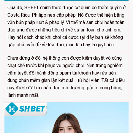
Qua đó, SHBET chính thức được cơ quan có thẩm quyền ở
Costa Rica, Philippines cấp phép. Nó được thể hiện bằng
văn bản pháp luật & pháp lý. Vì thế mà sân chơi hoàn toàn
đáp ứng được những tiêu chí về sự an toàn cho anh em.
Hay nói cách khác khi chơi cá cược tại đây bạn sẽ không
gặp phải vấn đề về lừa đảo, gian lận hay là quỵt tiền.
Chưa dừng ở đó, hệ thống còn được kiểm duyệt vô cùng
chặt chẽ trước khi phục vụ người chơi. Nền trảng nghiêm
cấm tuyệt đối hành động spam tài khoản hay rửa tiền,
dùng phần mềm gian lận kết quả… từ hội viên. Tất cả điều
này được đặt ra nhằm tạo môi trường giải trí công bằng,
lành mạnh nhất.