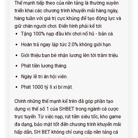
Thế mạnh tiếp theo của nền tảng là thường xuyên
triển khai các chương trình khuyến mãi hàng ngày,
hàng tuần với giá trị cực khủng để tạo động lực và
giữ chân người chơi. Điển hình phải kể tới:
Tặng 100% nạp đầu khi chơi nổ hũ - bắn cá.
Hoàn trả ngay lập tức 2.0% không giới hạn.
Giới thiệu bạn bè nhận lương lên tới trăm triệu.
Phát tiền lương tháng.
Ngày lễ tri ân hội viên.
Phát 1000 tỷ lì xì bí mật.
Chính những thế mạnh kể trên đã góp phần tạo
dựng vị thế số 1 của SHBET trong ngành cá cược
trực tuyến. Từ việc nạp, rút tiền siêu tốc, kho game
đa dạng, bảo mật tốt đến chương trình khuyến mãi
hấp dẫn, SH BET không chỉ cung cấp nền tảng cá