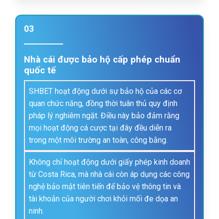
03
Nhà cái được bảo hộ cấp phép chuẩn
quốc tế
SHBET hoạt động dưới sự bảo hộ của các cơ
quan chức năng, đồng thời tuân thủ quy định
pháp lý nghiêm ngặt. Điều này bảo đảm rằng
mọi hoạt động cá cược tại đây đều diễn ra
trong một môi trường an toàn, công bằng.
Không chỉ hoạt động dưới giấy phép kinh doanh
từ Costa Rica, mà nhà cái còn áp dụng các công
nghệ bảo mật tiên tiến để bảo vệ thông tin và
tài khoản của người chơi khỏi mối đe dọa an
ninh.