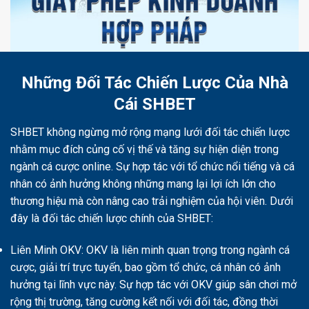
Những Đối Tác Chiến Lược Của Nhà
Cái SHBET
SHBET không ngừng mở rộng mạng lưới đối tác chiến lược
nhằm mục đích củng cố vị thế và tăng sự hiện diện trong
ngành cá cược online. Sự hợp tác với tổ chức nổi tiếng và cá
nhân có ảnh hưởng không những mang lại lợi ích lớn cho
thương hiệu mà còn nâng cao trải nghiệm của hội viên. Dưới
đây là đối tác chiến lược chính của SHBET:
Liên Minh OKV: OKV là liên minh quan trọng trong ngành cá
cược, giải trí trực tuyến, bao gồm tổ chức, cá nhân có ảnh
hưởng tại lĩnh vực này. Sự hợp tác với OKV giúp sân chơi mở
rộng thị trường, tăng cường kết nối với đối tác, đồng thời