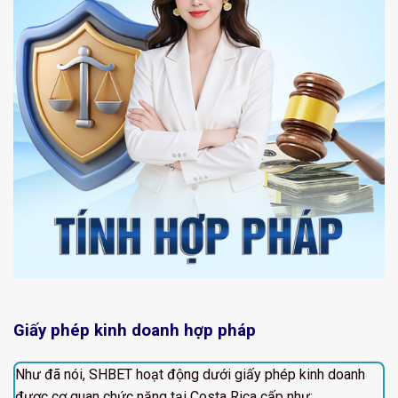
Giấy phép kinh doanh hợp pháp
Như đã nói, SHBET hoạt động dưới giấy phép kinh doanh
được cơ quan chức năng tại Costa Rica cấp như: