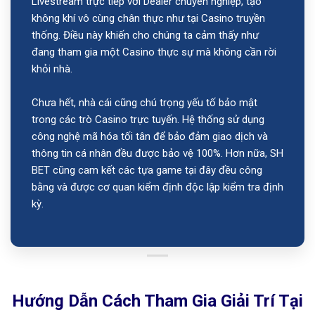
Livestream trực tiếp với Dealer chuyên nghiệp, tạo
không khí vô cùng chân thực như tại Casino truyền
thống. Điều này khiến cho chúng ta cảm thấy như
đang tham gia một Casino thực sự mà không cần rời
khỏi nhà.
Chưa hết, nhà cái cũng chú trọng yếu tố bảo mật
trong các trò Casino trực tuyến. Hệ thống sử dụng
công nghệ mã hóa tối tân để bảo đảm giao dịch và
thông tin cá nhân đều được bảo vệ 100%. Hơn nữa, SH
BET cũng cam kết các tựa game tại đây đều công
bằng và được cơ quan kiểm định độc lập kiểm tra định
kỳ.
Hướng Dẫn Cách Tham Gia Giải Trí Tại