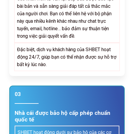
bài bản và sẵn sàng giải đáp tất cả thắc mắc
của người chơi. Bạn có thể liên hệ với bộ phận
này qua nhiều kênh khác nhau như chat trực
tuyến, email, hotline… bảo đảm sự thuận tiện
trong việc giải quyết vấn đề.
Đặc biệt, dịch vụ khách hàng của SHBET hoạt
động 24/7, giúp bạn có thể nhận được sự hỗ trợ
bất kỳ lúc nào.
03
Nhà cái được bảo hộ cấp phép chuẩn
quốc tế
SHBET hoạt động dưới sự bảo hộ của các cơ