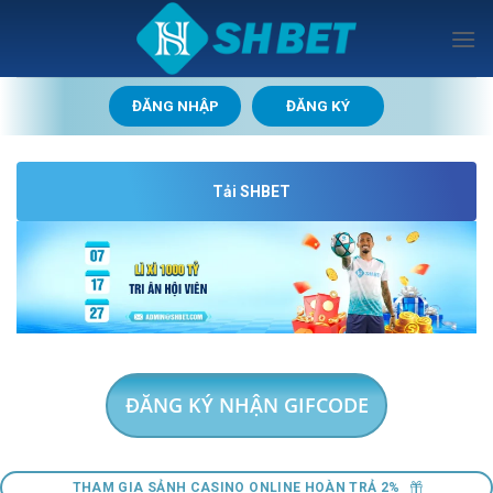
Chuyển
đến
nội
dung
ĐĂNG NHẬP
ĐĂNG KÝ
Tải SHBET
ĐĂNG KÝ NHẬN GIFCODE
THAM GIA SẢNH CASINO ONLINE HOÀN TRẢ 2%