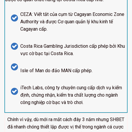
CEZA: Viết tắt của cụm từ Cagayan Economic Zone
Authority và được Cơ quan quản lý khu kinh tế
Cagayan cấp.
Costa Rica Gambling Jurisdiction cấp phép bởi Khu
vực cờ bạc tại Costa Rica.
Isle of Man do đảo MAN cấp phép.
iTech Labs, công ty chuyên cung cấp dịch vụ kiểm
định, chứng nhận, kiểm tra chất lượng cho ngành
công nghiệp cờ bạc và trò chơi.
Chính vì vậy, dù mới ra mắt cách đây 3 năm nhưng SHBET
đã nhanh chóng thiết lập được vị thế trong ngành cá cược