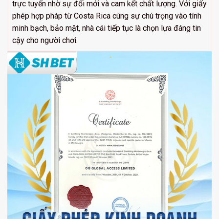
trực tuyến nhờ sự đổi mới và cam kết chất lượng. Với giấy
phép hợp pháp từ Costa Rica cùng sự chú trọng vào tính
minh bạch, bảo mật, nhà cái tiếp tục là chọn lựa đáng tin
cậy cho người chơi.