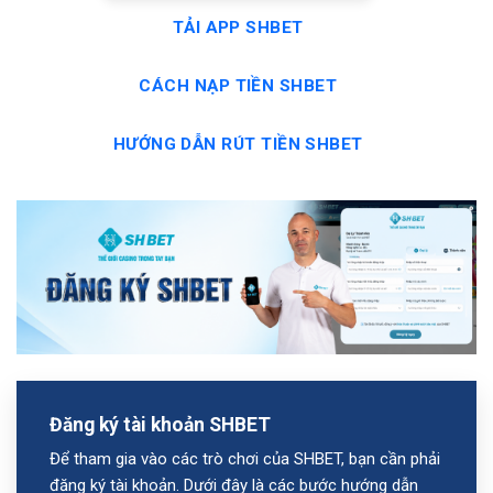
TẢI APP SHBET
CÁCH NẠP TIỀN SHBET
HƯỚNG DẪN RÚT TIỀN SHBET
Đăng ký tài khoản SHBET
Để tham gia vào các trò chơi của SHBET, bạn cần phải
đăng ký tài khoản. Dưới đây là các bước hướng dẫn