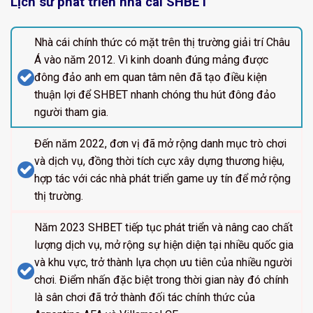
Lịch sử phát triển nhà cái SHBET
Nhà cái chính thức có mặt trên thị trường giải trí Châu
Á vào năm 2012. Vì kinh doanh đúng mảng được
đông đảo anh em quan tâm nên đã tạo điều kiện
thuận lợi để SHBET nhanh chóng thu hút đông đảo
người tham gia.
Đến năm 2022, đơn vị đã mở rộng danh mục trò chơi
và dịch vụ, đồng thời tích cực xây dựng thương hiệu,
hợp tác với các nhà phát triển game uy tín để mở rộng
thị trường.
Năm 2023 SHBET tiếp tục phát triển và nâng cao chất
lượng dịch vụ, mở rộng sự hiện diện tại nhiều quốc gia
và khu vực, trở thành lựa chọn ưu tiên của nhiều người
chơi. Điểm nhấn đặc biệt trong thời gian này đó chính
là sân chơi đã trở thành đối tác chính thức của