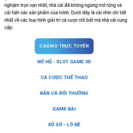
nghiệm trọn vẹn nhất, nhà cái đã không ngừng mở rộng và
cải tiến các sản phẩm của mình. Dưới đây là cái nhìn chi tiết
nhất về các loại hình giải trí cá cược nổi bật mà nhà cái cung
cấp:
CASINO TRỰC TUYẾN
NỔ HŨ - SLOT GAME 3D
CÁ CƯỢC THỂ THAO
BẮN CÁ ĐỔI THƯỞNG
GAME BÀI
XỔ SỐ - LÔ ĐỀ