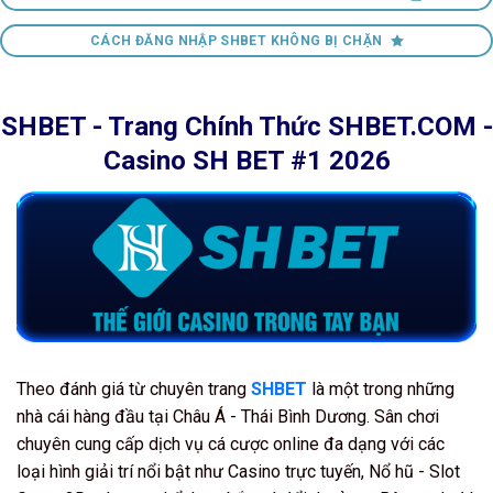
CÁCH ĐĂNG NHẬP SHBET KHÔNG BỊ CHẶN
SHBET - Trang Chính Thức SHBET.COM -
Casino SH BET #1 2026
Theo đánh giá từ chuyên trang
SHBET
là một trong những
nhà cái hàng đầu tại Châu Á - Thái Bình Dương. Sân chơi
chuyên cung cấp dịch vụ cá cược online đa dạng với các
loại hình giải trí nổi bật như Casino trực tuyến, Nổ hũ - Slot