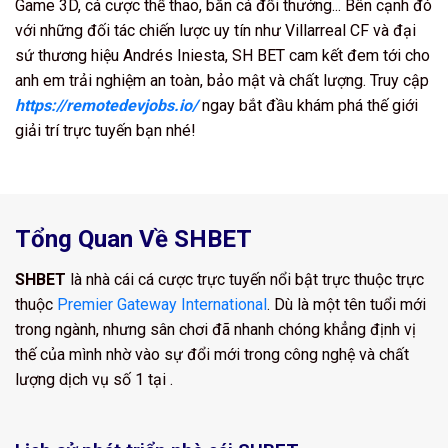
Game 3D, cá cược thể thao, bắn cá đổi thưởng... Bên cạnh đó
với những đối tác chiến lược uy tín như Villarreal CF và đại
sứ thương hiệu Andrés Iniesta, SH BET cam kết đem tới cho
anh em trải nghiệm an toàn, bảo mật và chất lượng. Truy cập
https://remotedevjobs.io/
ngay bắt đầu khám phá thế giới
giải trí trực tuyến bạn nhé!
Tổng Quan Về SHBET
SHBET
là nhà cái cá cược trực tuyến nổi bật trực thuộc trực
thuộc
Premier Gateway International
. Dù là một tên tuổi mới
trong ngành, nhưng sân chơi đã nhanh chóng khẳng định vị
thế của mình nhờ vào sự đổi mới trong công nghệ và chất
lượng dịch vụ số 1 tại .