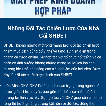
Những Đối Tác Chiến Lược Của Nhà
Cái SHBET
SHBET không ngừng mở rộng mạng lưới đối tác chiến lược
nhằm mục đích củng cố vị thế và tăng sự hiện diện trong
ngành cá cược online. Sự hợp tác với tổ chức nổi tiếng và cá
nhân có ảnh hưởng không những mang lại lợi ích lớn cho
thương hiệu mà còn nâng cao trải nghiệm của hội viên. Dưới
đây là đối tác chiến lược chính của SHBET:
Liên Minh OKV: OKV là liên minh quan trọng trong ngành cá
cược, giải trí trực tuyến, bao gồm tổ chức, cá nhân có ảnh
hưởng tại lĩnh vực này. Sự hợp tác với OKV giúp sân chơi mở
rộng thị trường, tăng cường kết nối với đối tác, đồng thời