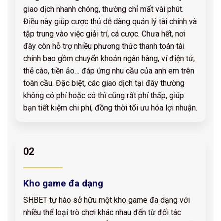
giao dịch nhanh chóng, thường chỉ mất vài phút.
Điều này giúp cược thủ dễ dàng quản lý tài chính và
tập trung vào việc giải trí, cá cược. Chưa hết, nơi
đây còn hỗ trợ nhiều phương thức thanh toán tài
chính bao gồm chuyển khoản ngân hàng, ví điện tử,
thẻ cào, tiền ảo… đáp ứng nhu cầu của anh em trên
toàn cầu. Đặc biệt, các giao dịch tại đây thường
không có phí hoặc có thì cũng rất phí thấp, giúp
bạn tiết kiệm chi phí, đồng thời tối ưu hóa lợi nhuận.
02
Kho game đa dạng
SHBET tự hào sở hữu một kho game đa dạng với
nhiều thể loại trò chơi khác nhau đến từ đối tác