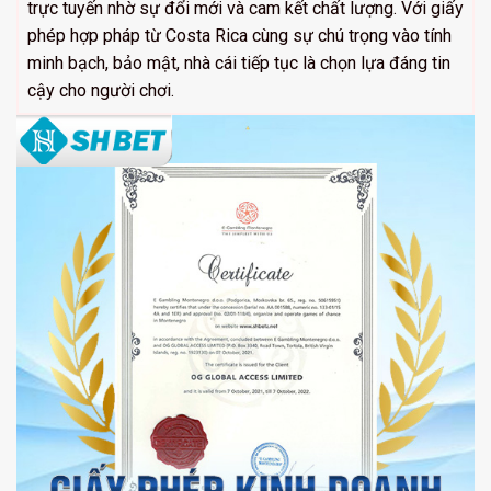
trực tuyến nhờ sự đổi mới và cam kết chất lượng. Với giấy
phép hợp pháp từ Costa Rica cùng sự chú trọng vào tính
minh bạch, bảo mật, nhà cái tiếp tục là chọn lựa đáng tin
cậy cho người chơi.