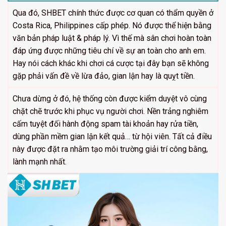
Qua đó, SHBET chính thức được cơ quan có thẩm quyền ở
Costa Rica, Philippines cấp phép. Nó được thể hiện bằng
văn bản pháp luật & pháp lý. Vì thế mà sân chơi hoàn toàn
đáp ứng được những tiêu chí về sự an toàn cho anh em.
Hay nói cách khác khi chơi cá cược tại đây bạn sẽ không
gặp phải vấn đề về lừa đảo, gian lận hay là quỵt tiền.
Chưa dừng ở đó, hệ thống còn được kiểm duyệt vô cùng
chặt chẽ trước khi phục vụ người chơi. Nền trảng nghiêm
cấm tuyệt đối hành động spam tài khoản hay rửa tiền,
dùng phần mềm gian lận kết quả… từ hội viên. Tất cả điều
này được đặt ra nhằm tạo môi trường giải trí công bằng,
lành mạnh nhất.