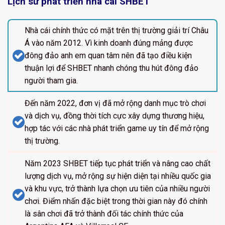
Lịch sử phát triển nhà cái SHBET
Nhà cái chính thức có mặt trên thị trường giải trí Châu
Á vào năm 2012. Vì kinh doanh đúng mảng được
đông đảo anh em quan tâm nên đã tạo điều kiện
thuận lợi để SHBET nhanh chóng thu hút đông đảo
người tham gia.
Đến năm 2022, đơn vị đã mở rộng danh mục trò chơi
và dịch vụ, đồng thời tích cực xây dựng thương hiệu,
hợp tác với các nhà phát triển game uy tín để mở rộng
thị trường.
Năm 2023 SHBET tiếp tục phát triển và nâng cao chất
lượng dịch vụ, mở rộng sự hiện diện tại nhiều quốc gia
và khu vực, trở thành lựa chọn ưu tiên của nhiều người
chơi. Điểm nhấn đặc biệt trong thời gian này đó chính
là sân chơi đã trở thành đối tác chính thức của