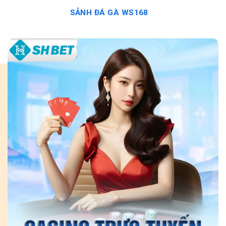
SẢNH ĐÁ GÀ WS168