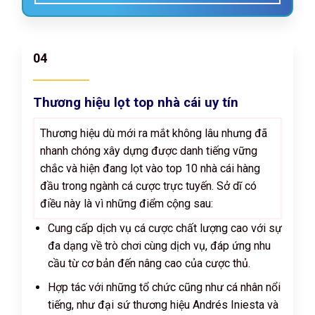
04
Thương hiệu lọt top nhà cái uy tín
Thương hiệu dù mới ra mắt không lâu nhưng đã
nhanh chóng xây dựng được danh tiếng vững
chắc và hiện đang lọt vào top 10 nhà cái hàng
đầu trong ngành cá cược trực tuyến. Sở dĩ có
điều này là vì những điểm cộng sau:
Cung cấp dịch vụ cá cược chất lượng cao với sự
đa dạng về trò chơi cùng dịch vụ, đáp ứng nhu
cầu từ cơ bản đến nâng cao của cược thủ.
Hợp tác với những tổ chức cũng như cá nhân nổi
tiếng, như đại sứ thương hiệu Andrés Iniesta và