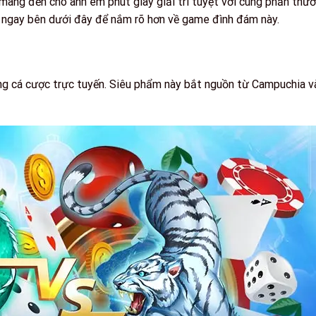
 mang đến cho anh em phút giây giải trí tuyệt vời cùng phần thư
ngay bên dưới đây để nắm rõ hơn về game đình đám này.
ờng cá cược trực tuyến. Siêu phẩm này bắt nguồn từ Campuchia 