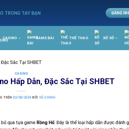
NO TRONG TAY BẠN
ĐĂNG N
CASINO
GAME BÀI
THỂ THAO
XỔ SỐ
, Đặc Sắc Tại SHBET
CASINO
no Hấp Dẫn, Đặc Sắc Tại SHBET
NG TRÊN
02/08/2024
BỞI
VŨ CHINH
n bỏ qua tựa game
Rồng Hổ
. Đây là thể loại hấp dẫn được đánh g