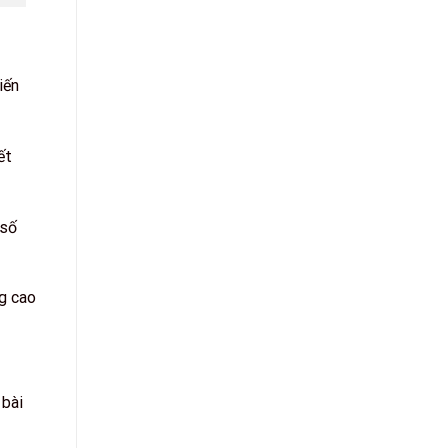
iến
ết
 số
ng cao
 bài