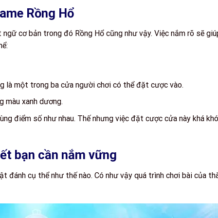
 game Rồng Hổ
 ngữ cơ bản trong đó Rồng Hổ cũng như vậy. Việc nắm rõ sẽ giú
hể:
g là một trong ba cửa người chơi có thể đặt cược vào.
ng màu xanh dương.
cùng điểm số như nhau. Thế nhưng việc đặt cược cửa này khá kh
iết bạn cần nắm vững
t đánh cụ thể như thế nào. Có như vậy quá trình chơi bài của th