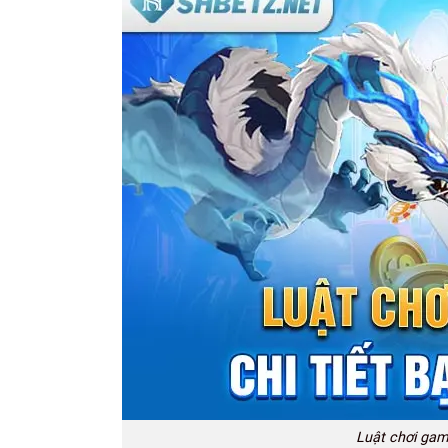
Luật chơi gam