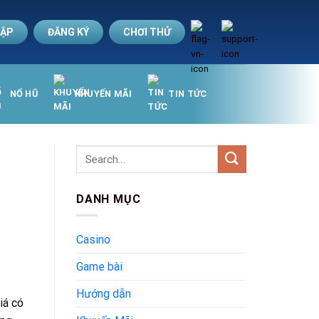
HẬP
ĐĂNG KÝ
CHƠI THỬ
NỔ HŨ
KHUYẾN MÃI
TIN TỨC
DANH MỤC
Casino
Game bài
Hướng dẫn
iá có