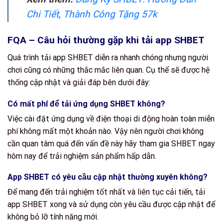
Chi Tiết, Thành Công Tặng 57k
FQA – Câu hỏi thường gặp khi tải app SHBET
Quá trình tải app SHBET diễn ra nhanh chóng nhưng người
chơi cũng có những thắc mắc liên quan. Cụ thể sẽ được hệ
thống cập nhật và giải đáp bên dưới đây:
Có mất phí để tải ứng dụng SHBET không?
Việc cài đặt ứng dụng về điện thoại di động hoàn toàn miễn
phí không mất một khoản nào. Vậy nên người chơi không
cần quan tâm quá đến vấn đề này hãy tham gia SHBET ngay
hôm nay để trải nghiệm sản phẩm hấp dẫn.
App SHBET có yêu cầu cập nhật thường xuyên không?
Để mang đến trải nghiệm tốt nhất và liên tục cải tiến, tải
app SHBET xong và sử dụng còn yêu cầu được cập nhật để
không bỏ lỡ tính năng mới.