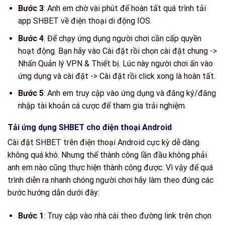
Bước 3
: Anh em chờ vài phút để hoàn tất quá trình tải
app SHBET về điện thoại di động IOS.
Bước 4
: Để chạy ứng dụng người chơi cần cấp quyền
hoạt động. Bạn hãy vào Cài đặt rồi chọn cài đặt chung ->
Nhấn Quản lý VPN & Thiết bị. Lúc này người chơi ấn vào
ứng dụng và cài đặt -> Cài đặt rồi click xong là hoàn tất.
Bước 5
: Anh em truy cập vào ứng dụng và đăng ký/đăng
nhập tài khoản cá cược để tham gia trải nghiệm.
Tải ứng dụng SHBET cho điện thoại Android
Cài đặt SHBET
trên điện thoại Android cực kỳ dễ dàng
không quá khó. Nhưng thể thành công lần đầu không phải
anh em nào cũng thực hiện thành công được. Vì vậy để quá
trình diễn ra nhanh chóng người chơi hãy làm theo đúng các
bước hướng dẫn dưới đây:
Bước 1
: Truy cập vào nhà cái theo đường link trên chọn