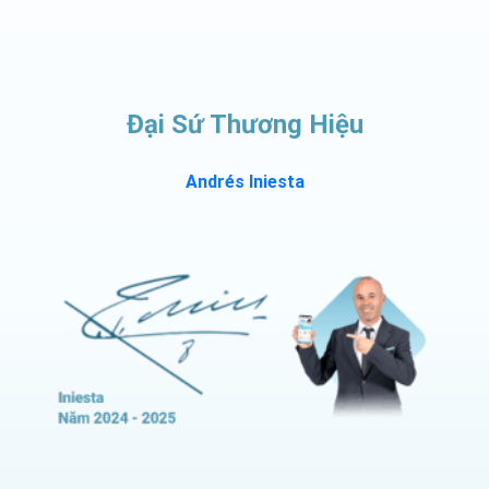
Đại Sứ Thương Hiệu
Andrés Iniesta