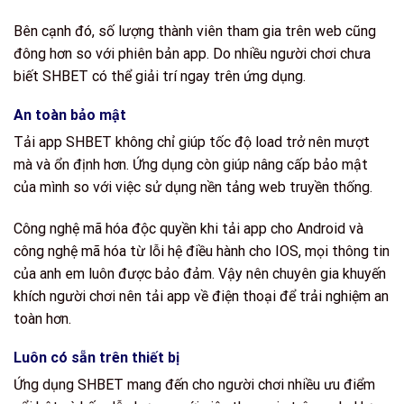
Bên cạnh đó, số lượng thành viên tham gia trên web cũng
đông hơn so với phiên bản app. Do nhiều người chơi chưa
biết SHBET có thể giải trí ngay trên ứng dụng.
An toàn bảo mật
Tải app SHBET không chỉ giúp tốc độ load trở nên mượt
mà và ổn định hơn. Ứng dụng còn giúp nâng cấp bảo mật
của mình so với việc sử dụng nền tảng web truyền thống.
Công nghệ mã hóa độc quyền khi tải app cho Android và
công nghệ mã hóa từ lỗi hệ điều hành cho IOS, mọi thông tin
của anh em luôn được bảo đảm. Vậy nên chuyên gia khuyến
khích người chơi nên tải app về điện thoại để trải nghiệm an
toàn hơn.
Luôn có sẵn trên thiết bị
Ứng dụng SHBET
mang đến cho người chơi nhiều ưu điểm