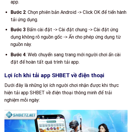
app.
Bước 2
: Chọn phiên bản Android -> Click OK để tiến hành
tải ứng dụng.
Bước 3
Bấm cài đặt -> Cài đặt chung -> Cài đặt ứng
dụng không rõ nguồn gốc -> Ấn cho phép ứng dụng từ
nguồn này.
Bước 4
: Web chuyển sang trang mới người chơi ấn cài
đặt để hoàn tất quá trình tải app.
Lợi ích khi tải app SHBET về điện thoại
Dưới đây là những lợi ích người chơi nhận được khi thực
hiện
tải app SHBET
về điện thoại thông minh để trải
nghiệm mỗi ngày: