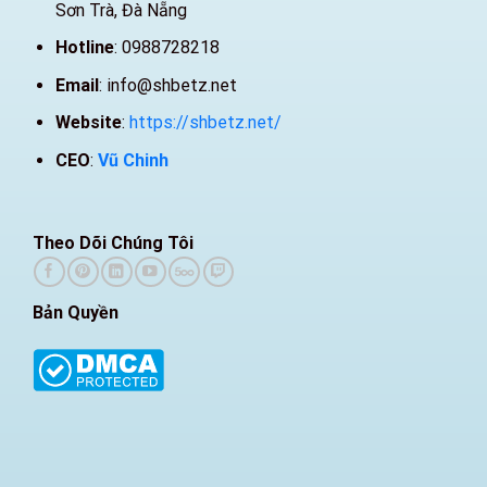
Sơn Trà, Đà Nẵng
Hotline
: 0988728218
Email
:
info@shbetz.net
Website
:
https://shbetz.net/
CEO
:
Vũ Chinh
Theo Dõi Chúng Tôi
Bản Quyền