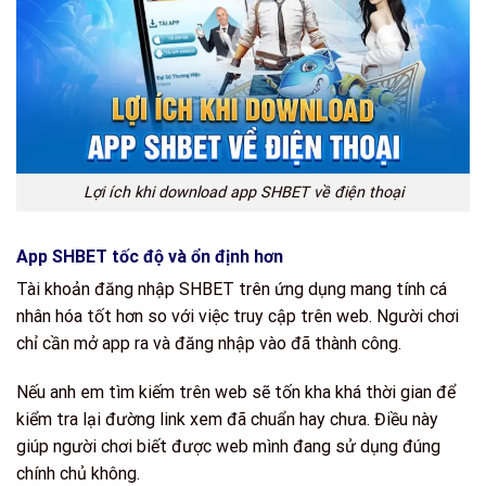
Lợi ích khi download app SHBET về điện thoại
App SHBET tốc độ và ổn định hơn
Tài khoản đăng nhập SHBET trên ứng dụng mang tính cá
nhân hóa tốt hơn so với việc truy cập trên web. Người chơi
chỉ cần mở app ra và đăng nhập vào đã thành công.
Nếu anh em tìm kiếm trên web sẽ tốn kha khá thời gian để
kiểm tra lại đường link xem đã chuẩn hay chưa. Điều này
giúp người chơi biết được web mình đang sử dụng đúng
chính chủ không.