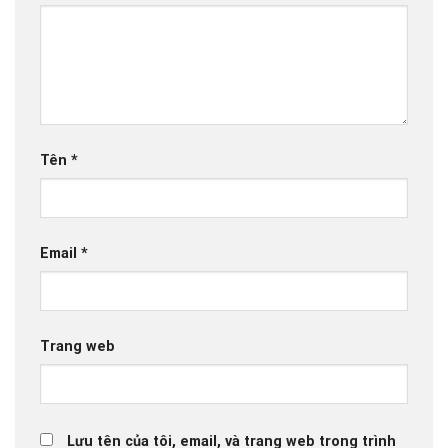
Tên
*
Email
*
Trang web
Lưu tên của tôi, email, và trang web trong trình