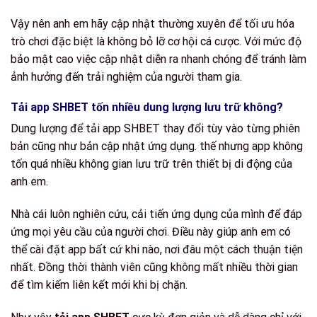
Vậy nên anh em hãy cập nhật thường xuyên để tối ưu hóa
trò chơi đặc biệt là không bỏ lỡ cơ hội cá cược. Với mức độ
bảo mật cao việc cập nhật diễn ra nhanh chóng để tránh làm
ảnh hưởng đến trải nghiệm của người tham gia.
Tải app SHBET tốn nhiều dung lượng lưu trữ không?
Dung lượng để tải app SHBET thay đổi tùy vào từng phiên
bản cũng như bản cập nhật ứng dụng. thế nhưng app không
tốn quá nhiều không gian lưu trữ trên thiết bị di động của
anh em.
Nhà cái luôn nghiên cứu, cải tiến ứng dụng của mình để đáp
ứng mọi yêu cầu của người chơi. Điều này giúp anh em có
thể cài đặt app bất cứ khi nào, nơi đâu một cách thuận tiện
nhất. Đồng thời thành viên cũng không mất nhiều thời gian
để tìm kiếm liên kết mới khi bị chặn.