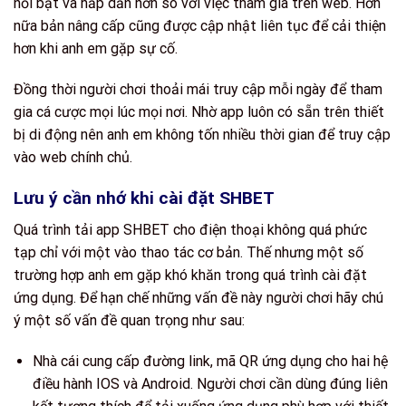
nổi bật và hấp dẫn hơn so với việc tham gia trên web. Hơn
nữa bản nâng cấp cũng được cập nhật liên tục để cải thiện
hơn khi anh em gặp sự cố.
Đồng thời người chơi thoải mái truy cập mỗi ngày để tham
gia cá cược mọi lúc mọi nơi. Nhờ app luôn có sẵn trên thiết
bị di động nên anh em không tốn nhiều thời gian để truy cập
vào web chính chủ.
Lưu ý cần nhớ khi cài đặt SHBET
Quá trình tải app SHBET cho điện thoại không quá phức
tạp chỉ với một vào thao tác cơ bản. Thế nhưng một số
trường hợp anh em gặp khó khăn trong quá trình cài đặt
ứng dụng. Để hạn chế những vấn đề này người chơi hãy chú
ý một số vấn đề quan trọng như sau:
Nhà cái cung cấp đường link, mã QR ứng dụng cho hai hệ
điều hành IOS và Android. Người chơi cần dùng đúng liên