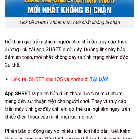
Link tải SHBET chính thức mới nhất không bị chặn
Để tham gia trải nghiệm người chơi chỉ cần truy cập theo
đường link
tải app SHBET
dưới đây. Đường link này bảo
đảm an toàn, mới nhất không xảy ra tình trạng nhiễm độc.
Cụ thể:
Link tải SHBET cho IOS và Android
:
TẠI ĐÂY
App SHBET
là phiên bản điện thoại được ra mắt nhằm
mang đến sự thuận tiện cho người chơi. Thay vì truy cập
trên máy tính giờ đây anh em có thể trải nghiệm ngay trên
chiếc điện thoại của mình mọi lúc mọi nơi.
Phiên bản di động này với nhiều tiện ích hấp dẫn, tiết kiệm
thời gian truy cập. Đặc biệt app còn hỗ trợ trình duyệt trực