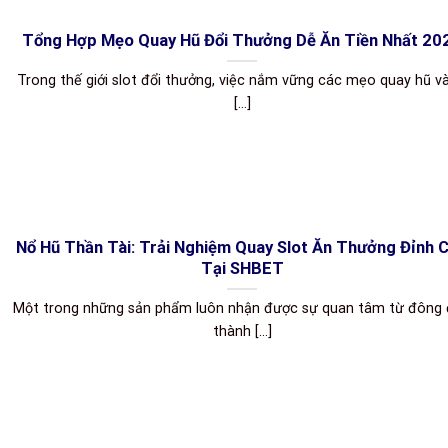
Tổng Hợp Mẹo Quay Hũ Đổi Thưởng Dễ Ăn Tiền Nhất 20
Trong thế giới slot đổi thưởng, việc nắm vững các mẹo quay hũ và
[...]
Nổ Hũ Thần Tài: Trải Nghiệm Quay Slot Ăn Thưởng Đỉnh 
Tại SHBET
Một trong những sản phẩm luôn nhận được sự quan tâm từ đông
thành [...]