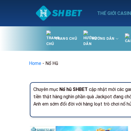
Chuyển
đến
THẾ GIỚI CASI
nội
dung
TRANG CHỦ
HƯỚNG DẪN
Home
-
Nổ Hũ
Chuyên mục
Nổ hũ SHBET
cập nhật mới các gam
tiền thật hàng nghìn phần quà Jackpot đang ch
Anh em sớm đổi đời với hàng loạt trò chơi nổ 