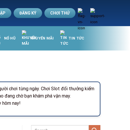
HẬP
ĐĂNG KÝ
CHƠI THỬ
NỔ HŨ
KHUYẾN MÃI
TIN TỨC
ười chơi từng ngày. Chơi Slot đổi thưởng kiếm
cao đang chờ bạn khám phá vận may.
y hôm nay!