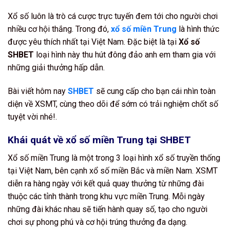
Xổ số luôn là trò cá cược trực tuyến đem tới cho người chơi
nhiều cơ hội thắng. Trong đó,
xổ số miền Trung
là hình thức
được yêu thích nhất tại Việt Nam. Đặc biệt là tại
Xổ số
SHBET
loại hình này thu hút đông đảo anh em tham gia với
những giải thưởng hấp dẫn.
Bài viết hôm nay
SHBET
sẽ cung cấp cho bạn cái nhìn toàn
diện về
XSMT
, cùng theo dõi để sớm có trải nghiệm chốt số
tuyệt vời nhé!.
Khái quát về xổ số miền Trung tại SHBET
Xổ số miền Trung là một trong 3 loại hình xổ số truyền thống
tại Việt Nam, bên cạnh xổ số miền Bắc và miền Nam. XSMT
diễn ra hàng ngày với kết quả quay thưởng từ những đài
thuộc các tỉnh thành trong khu vực miền Trung. Mỗi ngày
những đài khác nhau sẽ tiến hành quay số, tạo cho người
chơi sự phong phú và cơ hội trúng thưởng đa dạng.