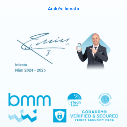
Andrés Iniesta