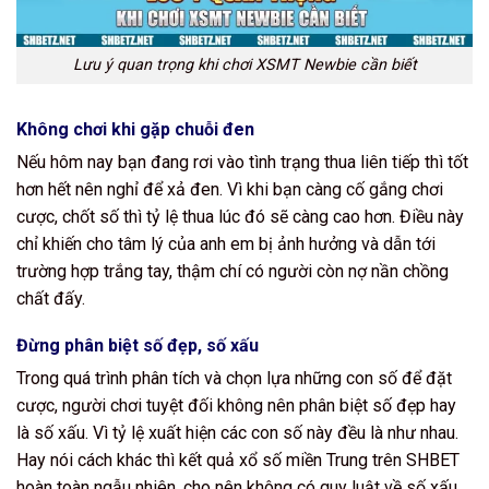
Lưu ý quan trọng khi chơi XSMT Newbie cần biết
Không chơi khi gặp chuỗi đen
Nếu hôm nay bạn đang rơi vào tình trạng thua liên tiếp thì tốt
hơn hết nên nghỉ để xả đen. Vì khi bạn càng cố gắng chơi
cược, chốt số thì tỷ lệ thua lúc đó sẽ càng cao hơn. Điều này
chỉ khiến cho tâm lý của anh em bị ảnh hưởng và dẫn tới
trường hợp trắng tay, thậm chí có người còn nợ nần chồng
chất đấy.
Đừng phân biệt số đẹp, số xấu
Trong quá trình phân tích và chọn lựa những con số để đặt
cược, người chơi tuyệt đối không nên phân biệt số đẹp hay
là số xấu. Vì tỷ lệ xuất hiện các con số này đều là như nhau.
Hay nói cách khác thì kết quả xổ số miền Trung trên SHBET
hoàn toàn ngẫu nhiên, cho nên không có quy luật về số xấu