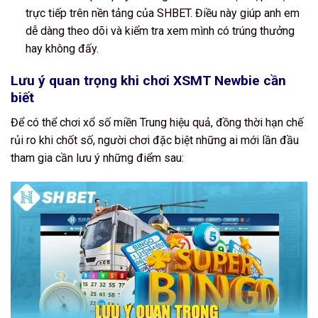
trực tiếp trên nền tảng của SHBET. Điều này giúp anh em
dễ dàng theo dõi và kiểm tra xem mình có trúng thưởng
hay không đấy.
Lưu ý quan trọng khi chơi XSMT Newbie cần
biết
Để có thể chơi xổ số miền Trung hiệu quả, đồng thời hạn chế
rủi ro khi chốt số, người chơi đặc biệt những ai mới lần đầu
tham gia cần lưu ý những điểm sau: