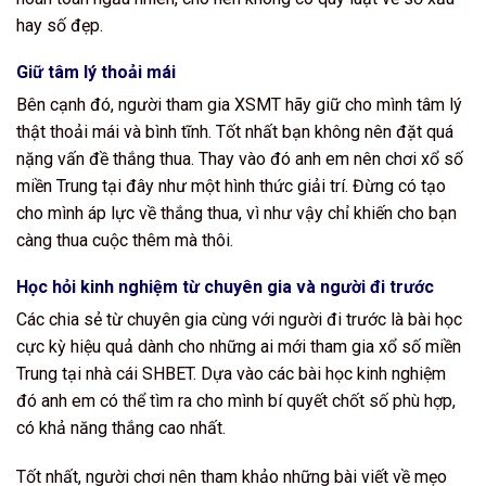
hay số đẹp.
Giữ tâm lý thoải mái
Bên cạnh đó, người tham gia XSMT hãy giữ cho mình tâm lý
thật thoải mái và bình tĩnh. Tốt nhất bạn không nên đặt quá
nặng vấn đề thắng thua. Thay vào đó anh em nên chơi xổ số
miền Trung tại đây như một hình thức giải trí. Đừng có tạo
cho mình áp lực về thắng thua, vì như vậy chỉ khiến cho bạn
càng thua cuộc thêm mà thôi.
Học hỏi kinh nghiệm từ chuyên gia và người đi trước
Các chia sẻ từ chuyên gia cùng với người đi trước là bài học
cực kỳ hiệu quả dành cho những ai mới tham gia xổ số miền
Trung tại nhà cái SHBET. Dựa vào các bài học kinh nghiệm
đó anh em có thể tìm ra cho mình bí quyết chốt số phù hợp,
có khả năng thắng cao nhất.
Tốt nhất, người chơi nên tham khảo những bài viết về mẹo