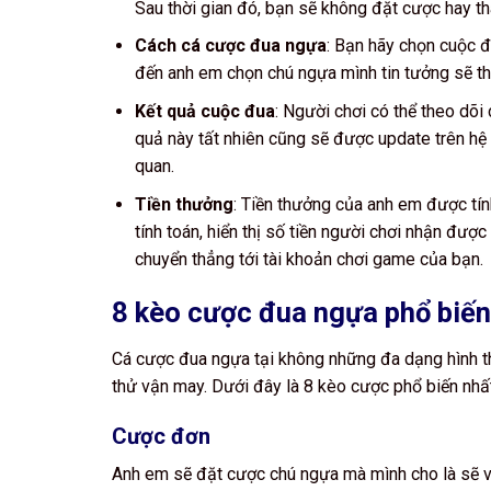
Sau thời gian đó, bạn sẽ không đặt cược hay th
Cách cá cược đua ngựa
: Bạn hãy chọn cuộc đ
đến anh em chọn chú ngựa mình tin tưởng sẽ th
Kết quả cuộc đua
: Người chơi có thể theo dõi
quả này tất nhiên cũng sẽ được update trên hệ 
quan.
Tiền thưởng
: Tiền thưởng của anh em được tí
tính toán, hiển thị số tiền người chơi nhận đượ
chuyển thẳng tới tài khoản chơi game của bạn.
8 kèo cược đua ngựa phổ biến
Cá cược đua ngựa tại không những đa dạng hình t
thử vận may. Dưới đây là 8 kèo cược phổ biến nhất
Cược đơn
Anh em sẽ đặt cược chú ngựa mà mình cho là sẽ về