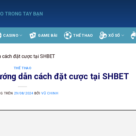
NO TRONG TAY BẠN
CASINO
GAME BÀI
THỂ THAO
XỔ SỐ
 cách đặt cược tại SHBET
THỂ THAO
ớng dẫn cách đặt cược tại SHBET
NG TRÊN
29/08/2024
BỞI
VŨ CHINH