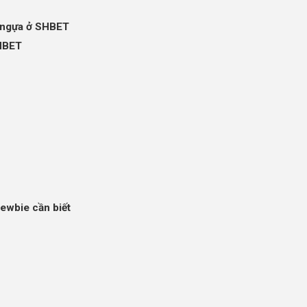
a ngựa ở SHBET
SHBET
ewbie cần biết