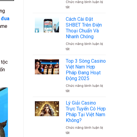
Hiệu
Chức năng bình luận bị
Quả
ở
tắt
ông
Và
Cách
An
Nạp
 đua
Cách Cài Đặt
Toàn
Tiền
SHBET Trên Điện
game
Nhất
SHBET
Thoại Chuẩn Và
Qua
Nhanh Chóng
Ví
Điện
Chức năng bình luận bị
Tử
ở
tắt
Tiện
Cách
Lợi
Cài
Top 3 Sòng Casino
 tộc
Và
Đặt
Việt Nam Hợp
uốn
An
SHBET
Pháp Đang Hoạt
Toàn
Trên
Động 2025
Điện
Thoại
Chức năng bình luận bị
Chuẩn
ở
tắt
Và
Top
Nhanh
3
Lý Giải Casino
Chóng
Sòng
Trực Tuyến Có Hợp
Casino
Pháp Tại Việt Nam
Việt
Không?
Nam
Hợp
Chức năng bình luận bị
Pháp
ở
tắt