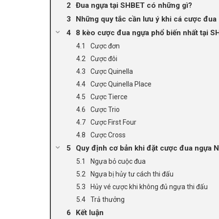
Đua ngựa tại SHBET có những gì?
Những quy tắc cần lưu ý khi cá cược đu
8 kèo cược đua ngựa phổ biến nhất tại 
Cược đơn
Cược đôi
Cược Quinella
Cược Quinella Place
Cược Tierce
Cược Trio
Cược First Four
Cược Cross
Quy định cơ bản khi đặt cược đua ngựa N
Ngựa bỏ cuộc đua
Ngựa bị hủy tư cách thi đấu
Hủy vé cược khi không đủ ngựa thi đấu
Trả thưởng
Kết luận