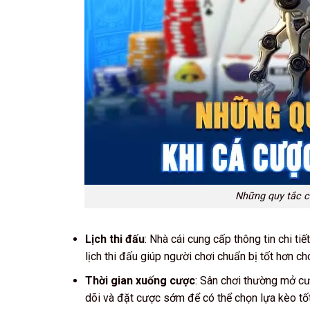
Những quy tắc c
Lịch thi đấu
: Nhà cái cung cấp thông tin chi ti
lịch thi đấu giúp người chơi chuẩn bị tốt hơn c
Thời gian xuống cược
: Sân chơi thường mở cượ
dõi và đặt cược sớm để có thể chọn lựa kèo tốt