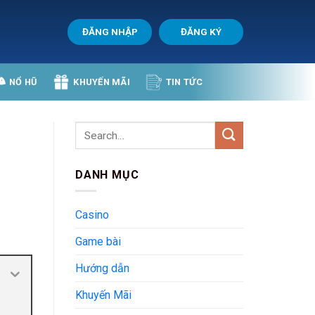
ĐĂNG NHẬP
ĐĂNG KÝ
NỔ HŨ
KHUYẾN MÃI
TIN TỨC
DANH MỤC
Casino
Game bài
Hướng dẫn
Khuyến Mãi