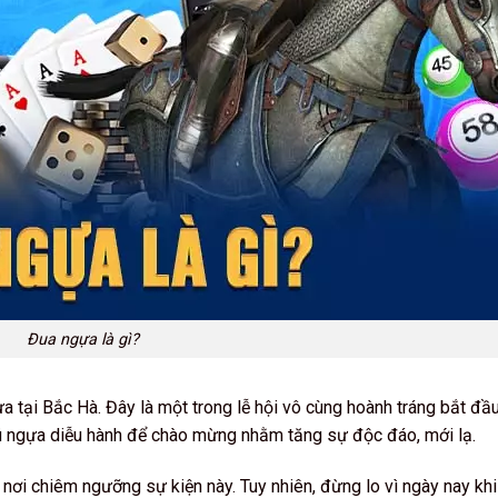
Đua ngựa là gì?
ựa tại Bắc Hà. Đây là một trong lễ hội vô cùng hoành tráng bắt đầ
ú ngựa diễu hành để chào mừng nhằm tăng sự độc đáo, mới lạ.
nơi chiêm ngưỡng sự kiện này. Tuy nhiên, đừng lo vì ngày nay kh