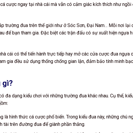
 cá cược ngay tại nhà cái mà vẫn có cảm giác kích thích như ngồi
p trường đua trên thế giới như ở Sóc Sơn, Đại Nam… Mỗi nơi lại 
au để bạn tham gia. Đặc biệt các trận đấu có sự xuất hiện ngựa h
 nhà cái có thể tiến hành trực tiếp hay mở các cửa cược đua ngựa 
tham gia đều sử dụng thống chống gian lận, đảm bảo tính minh bạ
 gì?
ó đa dạng kiểu chơi với những trường đua khác nhau. Cụ thể, kiể
 gồm:
g là hình thức cá cược phổ biến. Trong kiểu đua này, những chú n
h tài trên đường đua để giành phần thắng.