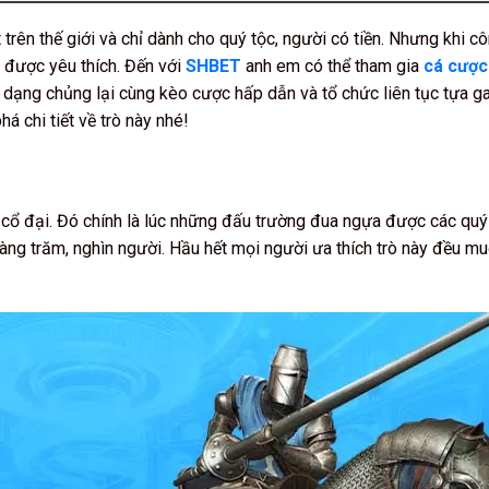
rên thế giới và chỉ dành cho quý tộc, người có tiền. Nhưng khi c
ất được yêu thích. Đến với
SHBET
anh em có thể tham gia
cá cược
 dạng chủng lại cùng kèo cược hấp dẫn và tổ chức liên tục tựa 
á chi tiết về trò này nhé!
cổ đại. Đó chính là lúc những đấu trường đua ngựa được các quý
ng trăm, nghìn người. Hầu hết mọi người ưa thích trò này đều m