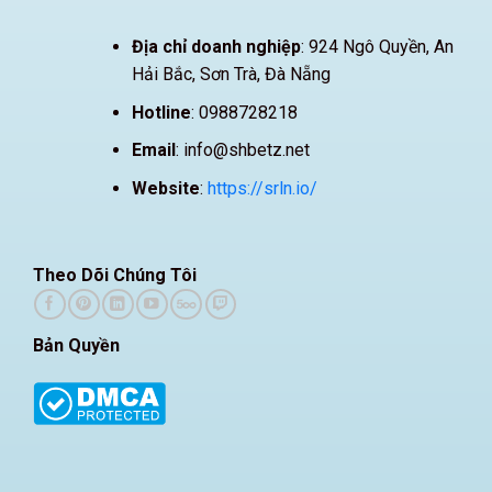
Địa chỉ doanh nghiệp
: 924 Ngô Quyền, An
Hải Bắc, Sơn Trà, Đà Nẵng
Hotline
: 0988728218
Email
:
info@shbetz.net
Website
:
https://srln.io/
Theo Dõi Chúng Tôi
Bản Quyền