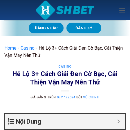
Chuyển
đến
nội
dung
ĐĂNG NHẬP
ĐĂNG KÝ
Home
-
Casino
-
Hé Lộ 3+ Cách Giải Đen Cờ Bạc, Cải Thiện
Vận May Nên Thử
CASINO
Hé Lộ 3+ Cách Giải Đen Cờ Bạc, Cải
Thiện Vận May Nên Thử
ĐÃ ĐĂNG TRÊN
08/11/2024
BỞI
VŨ CHINH
Nội Dung