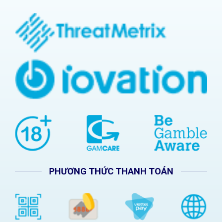
PHƯƠNG THỨC THANH TOÁN