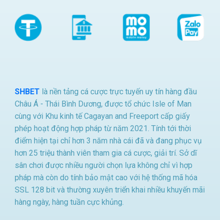
SHBET
là nền tảng cá cược trực tuyến uy tín hàng đầu
Châu Á - Thái Bình Dương, được tổ chức Isle of Man
cùng với Khu kinh tế Cagayan and Freeport cấp giấy
phép hoạt động hợp pháp từ năm 2021. Tính tới thời
điểm hiện tại chỉ hơn 3 năm nhà cái đã và đang phục vụ
hơn 25 triệu thành viên tham gia cá cược, giải trí. Sở dĩ
sân chơi được nhiều người chọn lựa không chỉ vì hợp
pháp mà còn do tính bảo mật cao với hệ thống mã hóa
SSL 128 bit và thường xuyên triển khai nhiều khuyến mãi
hàng ngày, hàng tuần cực khủng.