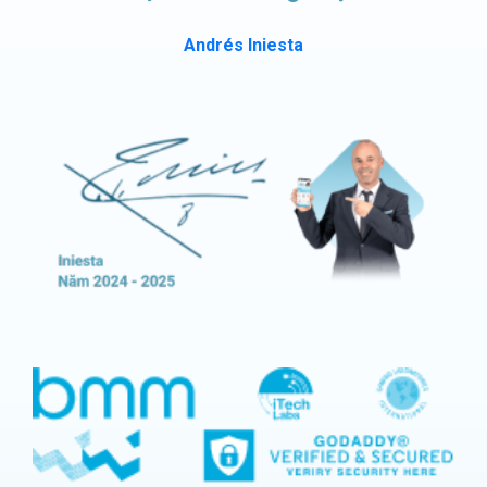
Andrés Iniesta