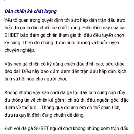
Dàn chiến kê chất lượng
Yếu tố quan trọng quyết định tới sức hấp dẫn trận đấu
trực
tiếp đá gà
là dàn chiến kê chất lượng. Hiểu điều này nhà cái
SHBET bảo đảm gà chiến tham gia thi đấu đều tuyển chọn
kỹ càng. Theo đó chúng được nuôi dưỡng và huấn luyện
chuyên nghiệp.
Vậy nên gà chiến có kỹ năng chiến đấu đỉnh cao, sức khỏe
dẻo dai. Điều này bảo đảm đem đến trận đấu hấp dẫn, kịch
tính và hồi hộp cho người chơi.
Không những vậy sân chơi đá gà tại đây còn cung cấp đầy
đủ thông tin về chiến kê gồm lịch sử thi đấu, nguồn gốc, đặc
điểm về thể lực…. Thông qua đó anh em có thể phân tích,
đưa ra quyết định đúng chuẩn dễ dàng.
Đến với đá gà SHBET người chơi không những xem trận đấu