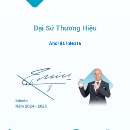
Đại Sứ Thương Hiệu
Andrés Iniesta