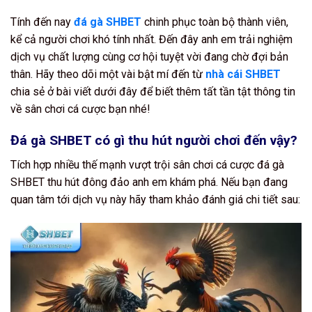
Tính đến nay
đá gà SHBET
chinh phục toàn bộ thành viên,
kể cả người chơi khó tính nhất. Đến đây anh em trải nghiệm
dịch vụ chất lượng cùng cơ hội tuyệt vời đang chờ đợi bản
thân. Hãy theo dõi một vài bật mí đến từ
nhà cái SHBET
chia sẻ ở bài viết dưới đây để biết thêm tất tần tật thông tin
về sân chơi cá cược bạn nhé!
Đá gà SHBET có gì thu hút người chơi đến vậy?
Tích hợp nhiều thế mạnh vượt trội sân chơi cá cược đá gà
SHBET thu hút đông đảo anh em khám phá. Nếu bạn đang
quan tâm tới dịch vụ này hãy tham khảo đánh giá chi tiết sau: