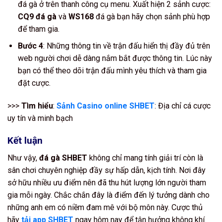
đá gà ở trên thanh công cụ menu. Xuất hiện 2 sảnh cược:
CQ9 đá gà
và
WS168
đá gà bạn hãy chọn sảnh phù hợp
để tham gia.
Bước 4
: Những thông tin về trận đấu hiển thị đầy đủ trên
web người chơi dễ dàng nắm bắt được thông tin. Lúc này
bạn có thể theo dõi trận đấu mình yêu thích và tham gia
đặt cược.
>>>
Tìm hiểu
:
Sảnh Casino online SHBET
: Địa chỉ cá cược
uy tín và minh bạch
Kết luận
Như vậy,
đá gà SHBET
không chỉ mang tính giải trí còn là
sân chơi chuyên nghiệp đầy sự hấp dẫn, kịch tính. Nơi đây
sở hữu nhiều ưu điểm nên đã thu hút lượng lớn người tham
gia mỗi ngày. Chắc chắn đây là điểm đến lý tưởng dành cho
những anh em có niềm đam mê với bộ môn này. Cược thủ
hãy
tải app SHBET
ngay hôm nay để tận hưởng không khí