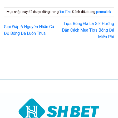
Mục nhập này đã được đăng trong
Tin Tức
. Đánh dấu trang
permalink
.
Tips Bóng Đá Là Gì? Hướng
Giải Đáp 6 Nguyên Nhân Cá
Dẫn Cách Mua Tips Bóng Đá
Độ Bóng Đá Luôn Thua
Miễn Phí