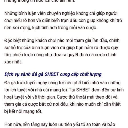
những thông tin hữu ích cho anh em.
Những bình luận viên chuyên nghiệp không chỉ giúp người
chơi hiểu rõ hơn về diễn biến trận đấu còn giúp không khí trở
nên sôi động, kịch tính hơn trong mỗi ván cược.
Đặc biệt những khách chơi nào mới tham gia lần đầu, chính
sự hỗ trợ của bình luận viên đã giúp bạn nắm rõ được quy
tắc, chiến lược cũng như đưa ra quyết định cá cược chính
xác nhất.
Dịch vụ sảnh đá gà SHBET cung cấp chất lượng
Đá gà trực tuyến ngày càng trở nên phổ biến nhờ vào những
lợi ích tuyệt vời nhà cái mang lại. Tại SHBET đem đến sự linh
hoạt tuyệt vời về thời gian. Cược thủ thoải mái theo dõi và
tham gia cá cược bất cứ nơi đâu, khi nào muốn chỉ cần thiết
bị kết nối mạng tốt.
Hơn nữa, nền tảng này luôn ưu tiên yếu tố an toàn và bảo