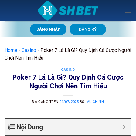
Chuyển
đến
nội
dung
ĐĂNG NHẬP
ĐĂNG KÝ
Home
-
Casino
-
Poker 7 Lá Là Gì? Quy Định Cá Cược Người
Chơi Nên Tìm Hiểu
CASINO
Poker 7 Lá Là Gì? Quy Định Cá Cược
Người Chơi Nên Tìm Hiểu
ĐÃ ĐĂNG TRÊN
24/07/2025
BỞI
VŨ CHINH
Nội Dung