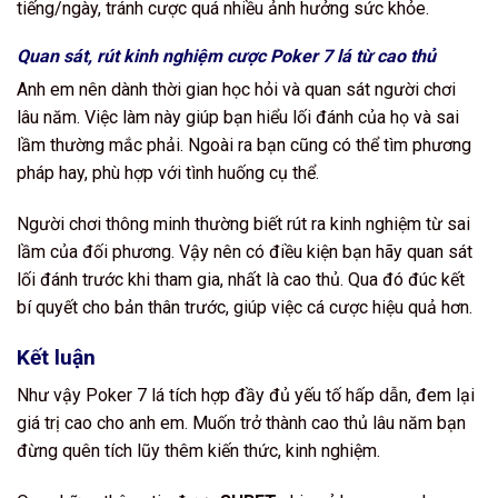
tiếng/ngày, tránh cược quá nhiều ảnh hưởng sức khỏe.
Quan sát, rút kinh nghiệm cược Poker 7 lá từ cao thủ
Anh em nên dành thời gian học hỏi và quan sát người chơi
lâu năm. Việc làm này giúp bạn hiểu lối đánh của họ và sai
lầm thường mắc phải. Ngoài ra bạn cũng có thể tìm phương
pháp hay, phù hợp với tình huống cụ thể.
Người chơi thông minh thường biết rút ra kinh nghiệm từ sai
lầm của đối phương. Vậy nên có điều kiện bạn hãy quan sát
lối đánh trước khi tham gia, nhất là cao thủ. Qua đó đúc kết
bí quyết cho bản thân trước, giúp việc cá cược hiệu quả hơn.
Kết luận
Như vậy Poker 7 lá tích hợp đầy đủ yếu tố hấp dẫn, đem lại
giá trị cao cho anh em. Muốn trở thành cao thủ lâu năm bạn
đừng quên tích lũy thêm kiến thức, kinh nghiệm.