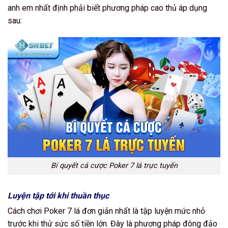
anh em nhất định phải biết phương pháp cao thủ áp dụng
sau:
Bí quyết cá cược Poker 7 lá trực tuyến
Luyện tập tới khi thuần thục
Cách chơi Poker 7 lá đơn giản nhất là tập luyện mức nhỏ
trước khi thử sức số tiền lớn. Đây là phương pháp đông đảo