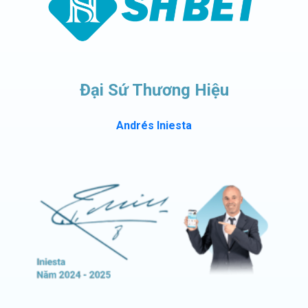
Đại Sứ Thương Hiệu
Andrés Iniesta