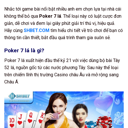
Nhắc tới game bài nổi bật nhiều anh em chọn lựa tại nhà cái
không thể bỏ qua
Poker 7 lá
. Thể loại này có luật cược đơn
giản, dễ chơi và đem lại giây phút giải trí thú vị, hiệu quả.
Hãy cùng
SHBET.COM
tìm hiểu chi tiết về trò chơi để bạn có
thông tin cần thiết, bắt đầu quá trình tham gia suôn sẻ.
Poker 7 lá là gì?
Poker 7 lá xuất hiện đầu thế kỷ 21 với việc dùng bộ bài Tây
52 lá, nguồn gốc từ các nước phương Tây. Sau này thể loại
trên chiếm lĩnh thị trường Casino châu Âu và mở rộng sang
Châu Á.