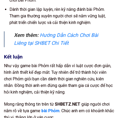
chơi bài Phỏm.
Dành thời gian lập luyện, rèn kỹ năng đánh bài Phỏm.
Tham gia thường xuyên người chơi sẽ nắm vững luật,
phát triển chiến lược và cải thiện kinh nghiệm.
Xem thêm:
Hướng Dẫn Cách Chơi Bài
Liêng tại SHBET Chi Tiết
Kết luận
Như vậy game bài Phỏm rất hấp dẫn vì luật cược đơn giản,
hình ảnh thiết kế đẹp mắt. Tuy nhiên để trở thành hội viên
chơi Phỏm giỏi bạn cần dành thời gian nghiên cứu, kiên
nhẫn. Đồng thời anh em đừng quên tham gia cá cược để học
hỏi kinh nghiệm, cải thiện kỹ năng.
Mong rằng thông tin trên từ
SHBETZ.NET
giúp người chơi
nắm rõ về tựa game
bài Phỏm
. Chúc anh em có khoảnh khắc
thú vị, thắng lớn ở ván cược.