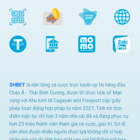
SHBET
là nền tảng cá cược trực tuyến uy tín hàng đầu
Châu Á - Thái Bình Dương, được tổ chức Isle of Man
cùng với Khu kinh tế Cagayan and Freeport cấp giấy
phép hoạt động hợp pháp từ năm 2021. Tính tới thời
điểm hiện tại chỉ hơn 3 năm nhà cái đã và đang phục vụ
hơn 25 triệu thành viên tham gia cá cược, giải trí. Sở dĩ
sân chơi được nhiều người chọn lựa không chỉ vì hợp
pháp mà còn do tính bảo mật cao với hệ thống mã hóa