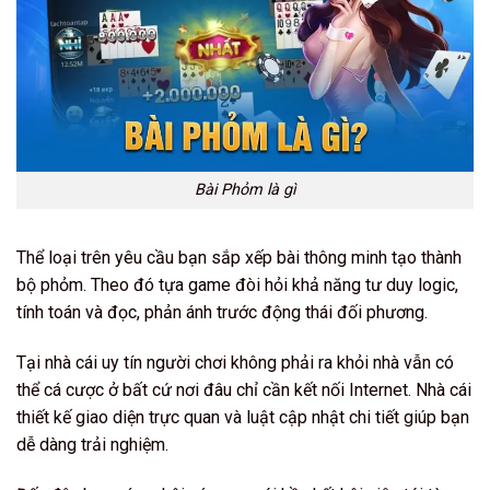
Bài Phỏm là gì
Thể loại trên yêu cầu bạn sắp xếp bài thông minh tạo thành
bộ phỏm. Theo đó tựa game đòi hỏi khả năng tư duy logic,
tính toán và đọc, phản ánh trước động thái đối phương.
Tại nhà cái uy tín người chơi không phải ra khỏi nhà vẫn có
thể cá cược ở bất cứ nơi đâu chỉ cần kết nối Internet. Nhà cái
thiết kế giao diện trực quan và luật cập nhật chi tiết giúp bạn
dễ dàng trải nghiệm.