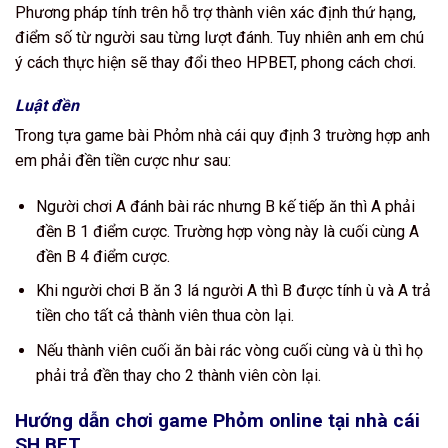
Phương pháp tính trên hỗ trợ thành viên xác định thứ hạng,
điểm số từ người sau từng lượt đánh. Tuy nhiên anh em chú
ý cách thực hiện sẽ thay đổi theo HPBET, phong cách chơi.
Luật đền
Trong tựa game bài Phỏm nhà cái quy định 3 trường hợp anh
em phải đền tiền cược như sau:
Người chơi A đánh bài rác nhưng B kế tiếp ăn thì A phải
đền B 1 điểm cược. Trường hợp vòng này là cuối cùng A
đền B 4 điểm cược.
Khi người chơi B ăn 3 lá người A thì B được tính ù và A trả
tiền cho tất cả thành viên thua còn lại.
Nếu thành viên cuối ăn bài rác vòng cuối cùng và ù thì họ
phải trả đền thay cho 2 thành viên còn lại.
Hướng dẫn chơi game Phỏm online tại nhà cái
SH BET