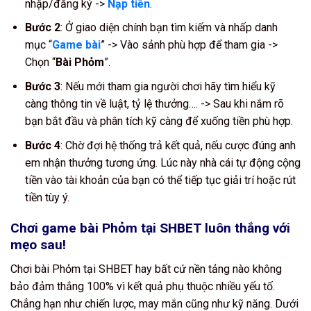
nhập/đăng ký ->
Nạp tiền
.
Bước 2
: Ở giao diện chính bạn tìm kiếm và nhấp danh
mục “
Game bài
” -> Vào sảnh phù hợp để tham gia ->
Chọn “
Bài Phỏm
”.
Bước 3
: Nếu mới tham gia người chơi hãy tìm hiểu kỹ
càng thông tin về luật, tỷ lệ thưởng…. -> Sau khi nắm rõ
bạn bắt đầu và phân tích kỹ càng để xuống tiền phù hợp.
Bước 4
: Chờ đợi hệ thống trả kết quả, nếu cược đúng anh
em nhận thưởng tương ứng. Lúc này nhà cái tự động cộng
tiền vào tài khoản của bạn có thể tiếp tục giải trí hoặc rút
tiền tùy ý.
Chơi game bài Phỏm tại SHBET luôn thắng với
mẹo sau!
Chơi bài Phỏm tại SHBET hay bất cứ nền tảng nào không
bảo đảm thắng 100% vì kết quả phụ thuộc nhiều yếu tố.
Chẳng hạn như chiến lược, may mắn cũng như kỹ năng. Dưới