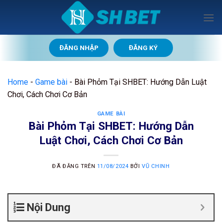
Chuyển
đến
nội
dung
ĐĂNG NHẬP
ĐĂNG KÝ
Home
-
Game bài
-
Bài Phỏm Tại SHBET: Hướng Dẫn Luật
Chơi, Cách Chơi Cơ Bản
GAME BÀI
Bài Phỏm Tại SHBET: Hướng Dẫn
Luật Chơi, Cách Chơi Cơ Bản
ĐÃ ĐĂNG TRÊN
11/08/2024
BỞI
VŨ CHINH
Nội Dung