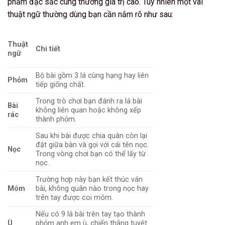
phẩm đặc sắc cùng thưởng giá trị cao. Tuy nhiên một vài
thuật ngữ thường dùng bạn cần nắm rõ như sau:
Thuật
Chi tiết
ngữ
Bộ bài gồm 3 lá cùng hạng hay liên
Phỏm
tiếp giống chất.
Trong trò chơi bạn đánh ra lá bài
Bài
không liên quan hoặc không xếp
rác
thành phỏm.
Sau khi bài được chia quân còn lại
đặt giữa bàn và gọi với cái tên nọc.
Nọc
Trong vòng chơi bạn có thể lấy từ
nọc.
Trường hợp này bạn kết thúc ván
Móm
bài, không quân nào trong nọc hay
trên tay được coi móm.
Nếu có 9 lá bài trên tay tạo thành
Ù
phỏm anh em ù, chiến thắng tuyệt