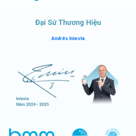
Đại Sứ Thương Hiệu
Andrés Iniesta