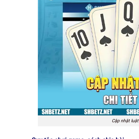
Cập nhật luật