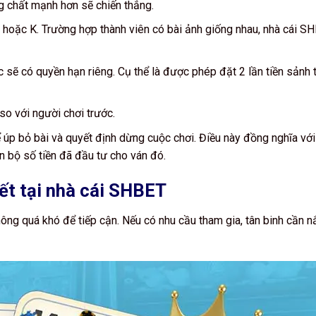
ng chất mạnh hơn sẽ chiến thắng.
 hoặc K. Trường hợp thành viên có bài ảnh giống nhau,
nhà cái S
ớc sẽ có quyền hạn riêng. Cụ thể là được phép đặt 2 lần tiền sảnh 
o với người chơi trước.
ể úp bỏ bài và quyết định dừng cuộc chơi. Điều này đồng nghĩa với
 bộ số tiền đã đầu tư cho ván đó.
iết tại nhà cái SHBET
hông quá khó để tiếp cận. Nếu có nhu cầu tham gia, tân binh cần 