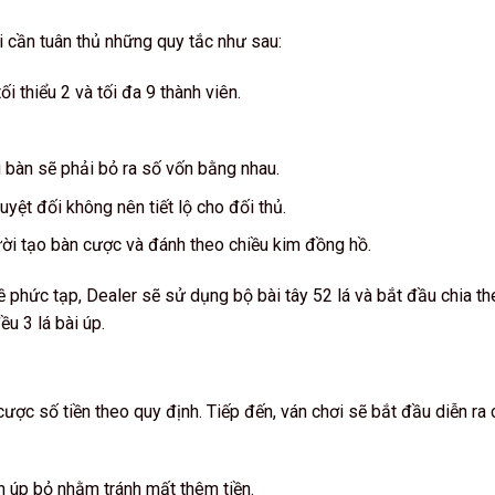
i cần tuân thủ những quy tắc như sau:
i thiểu 2 và tối đa 9 thành viên.
ng bàn sẽ phải bỏ ra số vốn bằng nhau.
uyệt đối không nên tiết lộ cho đối thủ.
ười tạo bàn cược và đánh theo chiều kim đồng hồ.
ề phức tạp, Dealer sẽ sử dụng bộ bài tây 52 lá và bắt đầu chia t
u 3 lá bài úp.
cược số tiền theo quy định. Tiếp đến, ván chơi sẽ bắt đầu diễn ra 
n úp bỏ nhằm tránh mất thêm tiền.