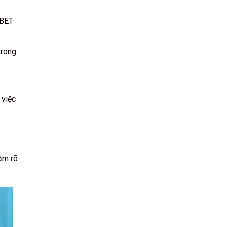
HBET
trong
 việc
nắm rõ