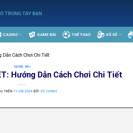
NO TRONG TAY BẠN
CASINO
GAME BÀI
THỂ THAO
XỔ SỐ
 Dẫn Cách Chơi Chi Tiết
GAME BÀI
T: Hướng Dẫn Cách Chơi Chi Tiết
NG TRÊN
11/08/2024
BỞI
VŨ CHINH