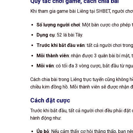
Quy tắc chơi game, cách chia bài
Khi tham gia
game bài Liêng tại SHBET
, người chơ
Số lượng người chơi
: Một bàn cược cho phép tố
Dụng cụ
: 52 lá bài Tây.
Trước khi bắt đầu ván
: tất cả người chơi tro
Mỗi thành viên
: nhận được 3 quân bài bí mật, t
Mỗi ván
: có tối đa 3 vòng cược, bắt đầu từ ng
Cách chia bài trong Liêng trực tuyến cũng không h
chiều kim đồng hồ. Mỗi thành viên sẽ được nhận đề
Cách đặt cược
Trước khi bắt đầu, tất cả người chơi đều phải đặt 
hành động như:
Úp bỏ
: Nếu cảm thấy cơ hội thắng thấp, bạn nê