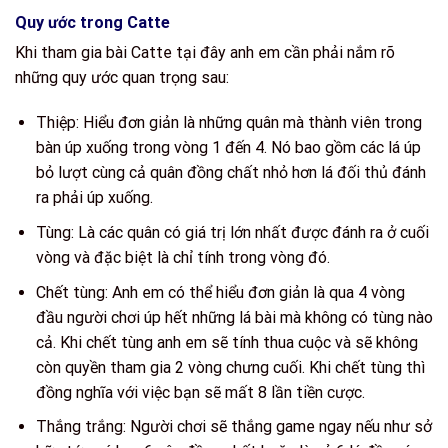
Quy ước trong Catte
Khi tham gia bài Catte tại đây anh em cần phải nắm rõ
những quy ước quan trọng sau:
Thiệp: Hiểu đơn giản là những quân mà thành viên trong
bàn úp xuống trong vòng 1 đến 4. Nó bao gồm các lá úp
bỏ lượt cùng cả quân đồng chất nhỏ hơn lá đối thủ đánh
ra phải úp xuống.
Tùng: Là các quân có giá trị lớn nhất được đánh ra ở cuối
vòng và đặc biệt là chỉ tính trong vòng đó.
Chết tùng: Anh em có thể hiểu đơn giản là qua 4 vòng
đầu người chơi úp hết những lá bài mà không có tùng nào
cả. Khi chết tùng anh em sẽ tính thua cuộc và sẽ không
còn quyền tham gia 2 vòng chưng cuối. Khi chết tùng thì
đồng nghĩa với việc bạn sẽ mất 8 lần tiền cược.
Thắng trắng: Người chơi sẽ thắng game ngay nếu như sở