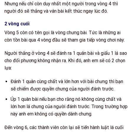
Nhưng nếu chỉ còn duy nhất một người trong vòng 4 thì
người đó sẽ thắng và ván bài kết thúc ngay lúc đó.
2 vòng cuối
Vòng 5 còn có tên gọi là vòng chưng bài. Tức là những ai
còn tồn bài qua 4 vòng đầu sẽ tham gia tiếp vòng chơi này.
Người thắng ở vòng 4 sẽ đánh ra 1 quân bài và giấu 1 lá sao
cho đổi phương không nhận ra. Khi đó, anh em sẽ có 2 chọn
lựa:
Đánh 1 quân cùng chất và lớn hơn với bài chưng thì bạn
sẽ chiếm được quyền chưng của người đánh trước.
Úp 1 quân bài nếu bạn cho rằng nó không cùng chất và
lớn hơn lá chưng của người đánh trước. Trong trường hợp
này anh em không có quyền dành chưng.
Đến vòng 6, các thành viên còn lại sẽ tiến hành luật lá cuối