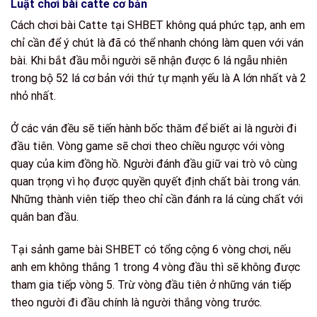
Luật chơi bài catte cơ bản
Cách chơi bài Catte
tại SHBET
không quá phức tạp, anh em
chỉ cần để ý chút là đã có thể nhanh chóng làm quen với ván
bài. Khi bắt đầu mỗi người sẽ nhận được 6 lá ngẫu nhiên
trong bộ 52 lá cơ bản với thứ tự mạnh yếu là A lớn nhất và 2
nhỏ nhất.
Ở các ván đều sẽ tiến hành bốc thăm để biết ai là người đi
đầu tiên. Vòng game sẽ chơi theo chiều ngược với vòng
quay của kim đồng hồ. Người đánh đầu giữ vai trò vô cùng
quan trọng vì họ được quyền quyết định chất bài trong ván.
Những thành viên tiếp theo chỉ cần đánh ra lá cùng chất với
quân ban đầu.
Tại sảnh game bài
SHBET
có tổng cộng 6 vòng chơi, nếu
anh em không thắng 1 trong 4 vòng đầu thì sẽ không được
tham gia tiếp vòng 5. Trừ vòng đầu tiên ở những ván tiếp
theo người đi đầu chính là người thắng vòng trước.