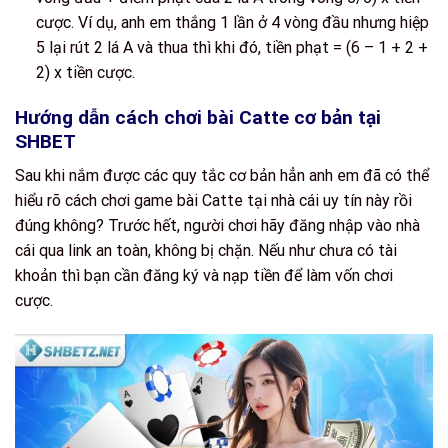
cược. Ví dụ, anh em thắng 1 lần ở 4 vòng đầu nhưng hiệp
5 lại rút 2 lá A và thua thì khi đó, tiền phạt = (6 – 1 + 2 +
2) x tiền cược.
Hướng dẫn cách chơi bài Catte cơ bản tại
SHBET
Sau khi nắm được các quy tắc cơ bản hẳn anh em đã có thể
hiểu rõ cách chơi game bài Catte tại nhà cái uy tín này rồi
đúng không? Trước hết, người chơi hãy đăng nhập vào nhà
cái qua link an toàn, không bị chặn. Nếu như chưa có tài
khoản thì bạn cần đăng ký và nạp tiền để làm vốn chơi
cược.