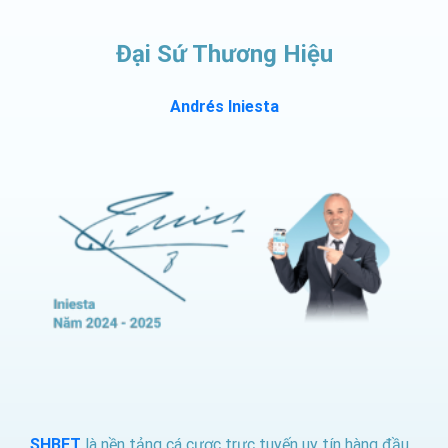
Đại Sứ Thương Hiệu
Andrés Iniesta
SHBET
là nền tảng cá cược trực tuyến uy tín hàng đầu