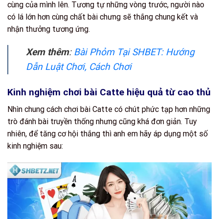
cùng của mình lên. Tương tự những vòng trước, người nào
có lá lớn hơn cùng chất bài chưng sẽ thắng chung kết và
nhận thưởng tương ứng.
Xem thêm
:
Bài Phỏm Tại SHBET: Hướng
Dẫn Luật Chơi, Cách Chơi
Kinh nghiệm chơi bài Catte hiệu quả từ cao thủ
Nhìn chung cách chơi bài Catte có chút phức tạp hơn những
trò đánh bài truyền thống nhưng cũng khá đơn giản. Tuy
nhiên, để tăng cơ hội thắng thì anh em hãy áp dụng một số
kinh nghiệm sau: