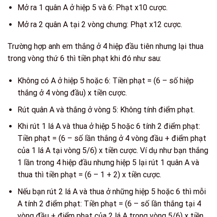
Mở ra 1 quân A ở hiệp 5 và 6: Phạt x10 cược.
Mở ra 2 quân A tại 2 vòng chưng: Phạt x12 cược.
Trường hợp anh em thắng ở 4 hiệp đầu tiên nhưng lại thua
trong vòng thứ 6 thì tiền phạt khi đó như sau:
Không có A ở hiệp 5 hoặc 6: Tiền phạt = (6 – số hiệp
thắng ở 4 vòng đầu) x tiền cược.
Rút quân A và thắng ở vòng 5: Không tính điểm phạt.
Khi rút 1 lá A và thua ở hiệp 5 hoặc 6 tính 2 điểm phạt:
Tiền phạt = (6 – số lần thắng ở 4 vòng đầu + điểm phạt
của 1 lá A tại vòng 5/6) x tiền cược. Ví dụ như bạn thắng
1 lần trong 4 hiệp đầu nhưng hiệp 5 lại rút 1 quân A và
thua thì tiền phạt = (6 – 1 + 2) x tiền cược.
Nếu bạn rút 2 lá A và thua ở những hiệp 5 hoặc 6 thì mỗi
A tính 2 điểm phạt: Tiền phạt = (6 – số lần thắng tại 4
vòng đầu + điểm phạt của 2 lá A trong vòng 5/6) x tiền