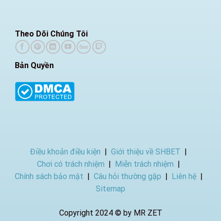
Theo Dõi Chúng Tôi
Bản Quyền
Điều khoản điều kiện
|
Giới thiệu về SHBET
|
Chơi có trách nhiệm
|
Miễn trách nhiệm
|
Chính sách bảo mật
|
Câu hỏi thường gặp
|
Liên hệ
|
Sitemap
Copyright 2024 © by MR ZET