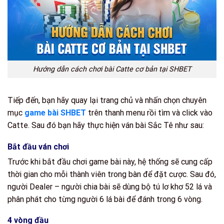
Hướng dẫn cách chơi bài Catte cơ bản tại SHBET
Tiếp đến, bạn hãy quay lại trang chủ và nhấn chọn chuyên
mục
game bài SHBET
trên thanh menu rồi tìm và click vào
Catte. Sau đó bạn hãy thực hiện ván bài Sắc Tê như sau:
Bắt đầu ván chơi
Trước khi bắt đầu chơi game bài này, hệ thống sẽ cung cấp
thời gian cho mỗi thành viên trong bàn để đặt cược. Sau đó,
người Dealer – người chia bài sẽ dùng bộ tú lơ khơ 52 lá và
phân phát cho từng người 6 lá bài để đánh trong 6 vòng.
4 vòng đầu