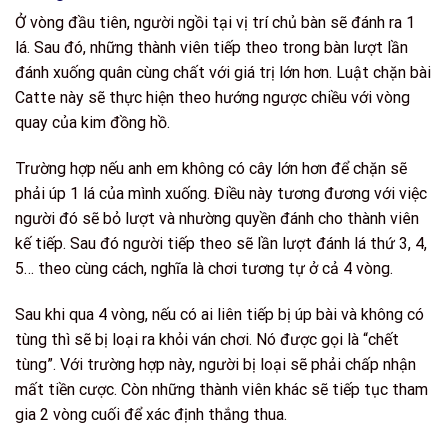
Ở vòng đầu tiên, người ngồi tại vị trí chủ bàn sẽ đánh ra 1
lá. Sau đó, những thành viên tiếp theo trong bàn lượt lần
đánh xuống quân cùng chất với giá trị lớn hơn. Luật chặn bài
Catte này sẽ thực hiện theo hướng ngược chiều với vòng
quay của kim đồng hồ.
Trường hợp nếu anh em không có cây lớn hơn để chặn sẽ
phải úp 1 lá của mình xuống. Điều này tương đương với việc
người đó sẽ bỏ lượt và nhường quyền đánh cho thành viên
kế tiếp. Sau đó người tiếp theo sẽ lần lượt đánh lá thứ 3, 4,
5… theo cùng cách, nghĩa là chơi tương tự ở cả 4 vòng.
Sau khi qua 4 vòng, nếu có ai liên tiếp bị úp bài và không có
tùng thì sẽ bị loại ra khỏi ván chơi. Nó được gọi là “chết
tùng”. Với trường hợp này, người bị loại sẽ phải chấp nhận
mất tiền cược. Còn những thành viên khác sẽ tiếp tục tham
gia 2 vòng cuối để xác định thắng thua.