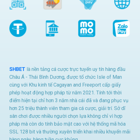
SHBET
là nền tảng cá cược trực tuyến uy tín hàng đầu
Châu Á - Thái Bình Dương, được tổ chức Isle of Man
cùng với Khu kinh tế Cagayan and Freeport cấp giấy
phép hoạt động hợp pháp từ năm 2021. Tính tới thời
điểm hiện tại chỉ hơn 3 năm nhà cái đã và đang phục vụ
hơn 25 triệu thành viên tham gia cá cược, giải trí. Sở dĩ
sân chơi được nhiều người chọn lựa không chỉ vì hợp
pháp mà còn do tính bảo mật cao với hệ thống mã hóa
SSL 128 bit và thường xuyên triển khai nhiều khuyến mãi
hàng ngày, hàng tuần cực khủng.