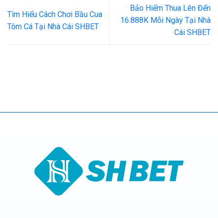
Bảo Hiểm Thua Lên Đến
Tìm Hiểu Cách Chơi Bầu Cua
16.888K Mỗi Ngày Tại Nhà
Tôm Cá Tại Nhà Cái SHBET
Cái SHBET