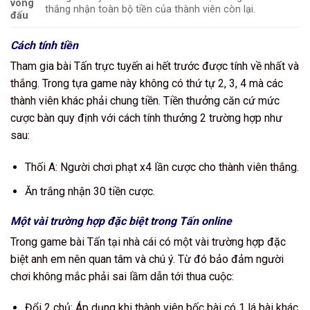
vòng
thắng nhận toàn bộ tiền của thành viên còn lại.
đấu
Cách tính tiền
Tham gia bài
Tấn trực tuyến
ai hết trước được tính về nhất và
thắng. Trong tựa game này không có thứ tự 2, 3, 4 mà các
thành viên khác phải chung tiền. Tiền thưởng căn cứ mức
cược bàn quy định với cách tính thưởng 2 trường hợp như
sau:
Thối A: Người chơi phạt x4 lần cược cho thành viên thắng.
Ăn trắng nhận 30 tiền cược.
Một vài trường hợp đặc biệt trong Tấn online
Trong game bài Tấn tại nhà cái có một vài trường hợp đặc
biệt anh em nên quan tâm và chú ý. Từ đó bảo đảm người
chơi không mắc phải sai lầm dẫn tới thua cuộc:
Đổi 2 chủ: Áp dụng khi thành viên bốc bài có 1 lá bài khác