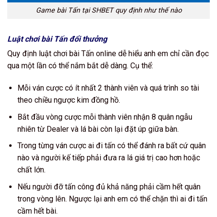
Game bài Tấn tại SHBET quy định như thế nào
Luật chơi bài Tấn đổi thưởng
Quy định luật chơi bài
Tấn online
dễ hiểu anh em chỉ cần đọc
qua một lần có thể nắm bắt dễ dàng. Cụ thể:
Mỗi ván cược có ít nhất 2 thành viên và quá trình so tài
theo chiều ngược kim đồng hồ.
Bắt đầu vòng cược mỗi thành viên nhận 8 quân ngẫu
nhiên từ Dealer và lá bài còn lại đặt úp giữa bàn.
Trong từng ván cược ai đi tấn có thể đánh ra bất cứ quân
nào và người kế tiếp phải đưa ra lá giá trị cao hơn hoặc
chất lớn.
Nếu người đỡ tấn công đủ khả năng phải cầm hết quân
trong vòng lên. Ngược lại anh em có thể chặn thì ai đi tấn
cầm hết bài.