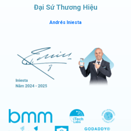
Đại Sứ Thương Hiệu
Andrés Iniesta