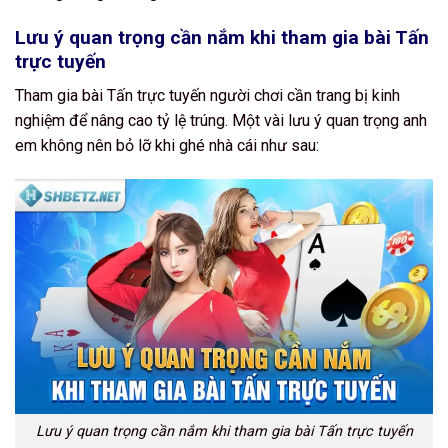
Lưu ý quan trọng cần nắm khi tham gia bài Tấn
trực tuyến
Tham gia bài Tấn trực tuyến người chơi cần trang bị kinh
nghiệm để nâng cao tỷ lệ trúng. Một vài lưu ý quan trọng anh
em không nên bỏ lỡ khi ghé nhà cái như sau:
Lưu ý quan trọng cần nắm khi tham gia bài Tấn trực tuyến