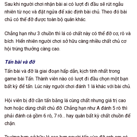
Sau khi người chơi nhận bài ai có lượt đi đầu sẽ rút ngẫu
nhiên từ nọc và đặt ngửa để xác định bài chủ. Theo đó bài
chủ có thể đỡ được toàn bộ quân khác.
Chẳng hạn như 3 chuồn thì lá có chất này có thể đỡ cơ, rô và
bích. Hiển nhiên người chơi sở hữu càng nhiều chất chủ cơ
hội trúng thưởng càng cao.
Tấn bài và đỡ
Tấn bài và đỡ là giai đoạn hấp dẫn, kịch tính nhất trong
game bài Tấn. Thành viên nào có lượt đi đầu chọn một bạn
bất kỳ để tấn. Lúc này người chơi đánh 1 lá khác với bài chủ.
Hội viên bị đỡ cần tấn bằng lá cùng chất nhưng giá trị cao
hơn hoặc dùng chất chủ đỡ. Chẳng hạn như A đánh 5 rô thì
phải đánh cá gồm 6 rô, 7 rô… hay quân bất kỳ chất chuồn để
chặn.