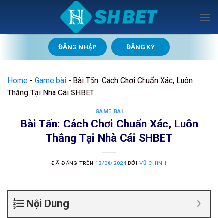
Chuyển
đến
nội
dung
ĐĂNG NHẬP
ĐĂNG KÝ
Home
-
Game bài
-
Bài Tấn: Cách Chơi Chuẩn Xác, Luôn
Thắng Tại Nhà Cái SHBET
GAME BÀI
Bài Tấn: Cách Chơi Chuẩn Xác, Luôn
Thắng Tại Nhà Cái SHBET
ĐÃ ĐĂNG TRÊN
13/08/2024
BỞI
VŨ CHINH
Nội Dung