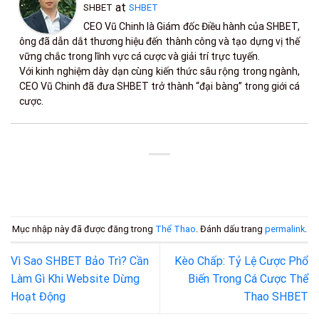
at
SHBET
SHBET
CEO Vũ Chinh là Giám đốc Điều hành của SHBET,
ông đã dẫn dắt thương hiệu đến thành công và tạo dựng vị thế
vững chắc trong lĩnh vực cá cược và giải trí trực tuyến.
Với kinh nghiệm dày dạn cùng kiến thức sâu rộng trong ngành,
CEO Vũ Chinh đã đưa SHBET trở thành “đại bàng” trong giới cá
cược.
Mục nhập này đã được đăng trong
Thể Thao
. Đánh dấu trang
permalink
.
Vì Sao SHBET Bảo Trì? Cần
Kèo Chấp: Tỷ Lệ Cược Phổ
Làm Gì Khi Website Dừng
Biến Trong Cá Cược Thể
Hoạt Động
Thao SHBET