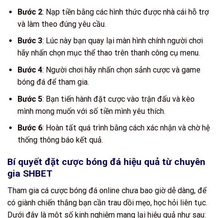
Bước 2
: Nạp tiền bằng các hình thức được nhà cái hỗ trợ
và làm theo đúng yêu cầu.
Bước 3
: Lúc này bạn quay lại màn hình chính người chơi
hãy nhấn chọn mục thể thao trên thanh công cụ menu.
Bước 4
: Người chơi hãy nhấn chọn sảnh cược và game
bóng đá để tham gia.
Bước 5
: Bạn tiến hành đặt cược vào trận đấu và kèo
mình mong muốn với số tiền mình yêu thích.
Bước 6
: Hoàn tất quá trình bằng cách xác nhận và chờ hệ
thống thông báo kết quả.
Bí quyết đặt cược bóng đá hiệu quả từ chuyên
gia SHBET
Tham gia cá cược bóng đá online chưa bao giờ dễ dàng, để
có giành chiến thắng bạn cần trau dồi mẹo, học hỏi liên tục.
Dưới đây là một số kinh nghiệm mang lại hiệu quả như sau: