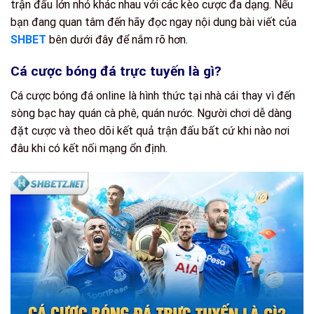
trận đấu lớn nhỏ khác nhau với các kèo cược đa dạng. Nếu
bạn đang quan tâm đến hãy đọc ngay nội dung bài viết của
SHBET
bên dưới đây để nắm rõ hơn.
Cá cược bóng đá trực tuyến là gì?
Cá cược bóng đá online
là hình thức tại nhà cái thay vì đến
sòng bạc hay quán cà phê, quán nước. Người chơi dễ dàng
đặt cược và theo dõi kết quả trận đấu bất cứ khi nào nơi
đâu khi có kết nối mạng ổn định.