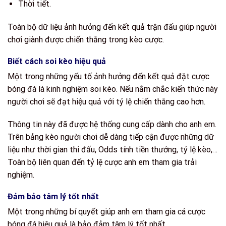
Thời tiết.
Toàn bộ dữ liệu ảnh hưởng đến kết quả trận đấu giúp người
chơi giành được chiến thắng trong kèo cược.
Biết cách soi kèo hiệu quả
Một trong những yếu tố ảnh hưởng đến kết quả đặt cược
bóng đá là kinh nghiệm soi kèo. Nếu nắm chắc kiến thức này
người chơi sẽ đạt hiệu quả với tỷ lệ chiến thắng cao hơn.
Thông tin này đã được hệ thống cung cấp dành cho anh em.
Trên bảng kèo người chơi dễ dàng tiếp cận được những dữ
liệu như thời gian thi đấu, Odds tính tiền thưởng, tỷ lệ kèo,…
Toàn bộ liên quan đến tỷ lệ cược anh em tham gia trải
nghiệm.
Đảm bảo tâm lý tốt nhất
Một trong những bí quyết giúp anh em tham gia cá cược
bóng đá hiệu quả là bảo đảm tâm lý tốt nhất.