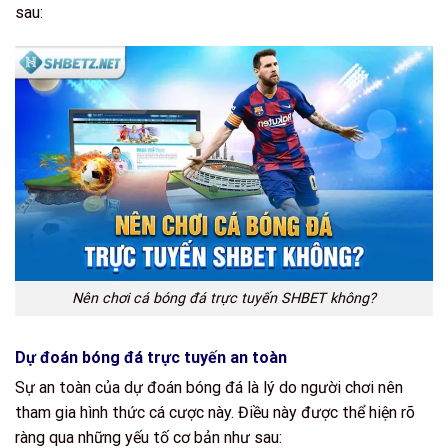
sau:
Nên chơi cá bóng đá trực tuyến SHBET không?
Dự đoán bóng đá trực tuyến an toàn
Sự an toàn của dự đoán bóng đá là lý do người chơi nên
tham gia hình thức cá cược này. Điều này được thể hiện rõ
ràng qua những yếu tố cơ bản như sau: