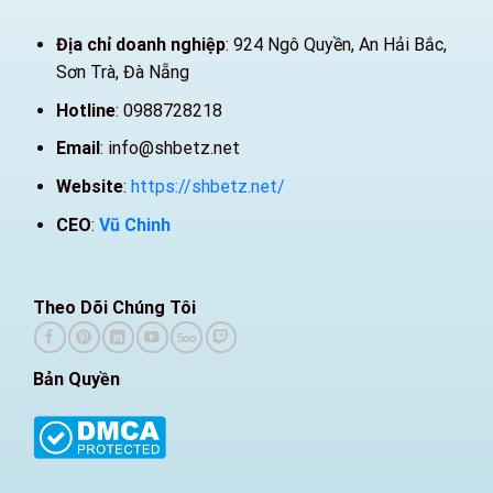
Địa chỉ doanh nghiệp
: 924 Ngô Quyền, An Hải Bắc,
Sơn Trà, Đà Nẵng
Hotline
: 0988728218
Email
:
info@shbetz.net
Website
:
https://shbetz.net/
CEO
:
Vũ Chinh
Theo Dõi Chúng Tôi
Bản Quyền