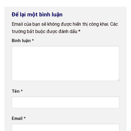
Để lại một bình luận
Email của bạn sẽ không được hiển thị công khai.
Các
trường bắt buộc được đánh dấu
*
Bình luận
*
Tên
*
Email
*