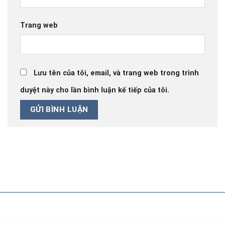
Trang web
Lưu tên của tôi, email, và trang web trong trình
duyệt này cho lần bình luận kế tiếp của tôi.