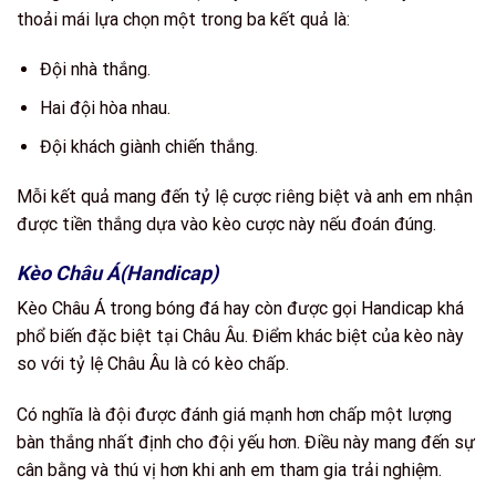
thoải mái lựa chọn một trong ba kết quả là:
Đội nhà thắng.
Hai đội hòa nhau.
Đội khách giành chiến thắng.
Mỗi kết quả mang đến tỷ lệ cược riêng biệt và anh em nhận
được tiền thắng dựa vào kèo cược này nếu đoán đúng.
Kèo Châu Á(Handicap)
Kèo Châu Á trong
bóng đá
hay còn được gọi Handicap khá
phổ biến đặc biệt tại Châu Âu. Điểm khác biệt của kèo này
so với tỷ lệ Châu Âu là có kèo chấp.
Có nghĩa là đội được đánh giá mạnh hơn chấp một lượng
bàn thắng nhất định cho đội yếu hơn. Điều này mang đến sự
cân bằng và thú vị hơn khi anh em tham gia trải nghiệm.