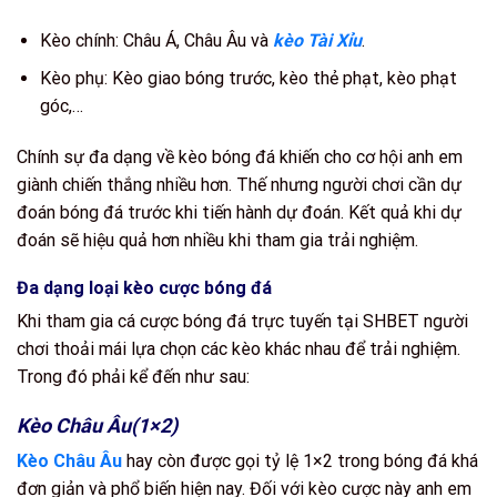
Kèo chính: Châu Á, Châu Âu và
kèo Tài Xỉu
.
Kèo phụ: Kèo giao bóng trước, kèo thẻ phạt, kèo phạt
góc,…
Chính sự đa dạng về kèo bóng đá khiến cho cơ hội anh em
giành chiến thắng nhiều hơn. Thế nhưng người chơi cần dự
đoán bóng đá trước khi tiến hành dự đoán. Kết quả khi dự
đoán sẽ hiệu quả hơn nhiều khi tham gia trải nghiệm.
Đa dạng loại kèo cược bóng đá
Khi tham gia
cá cược bóng đá trực tuyến
tại SHBET người
chơi thoải mái lựa chọn các kèo khác nhau để trải nghiệm.
Trong đó phải kể đến như sau:
Kèo Châu Âu(1×2)
Kèo Châu Âu
hay còn được gọi tỷ lệ 1×2 trong bóng đá khá
đơn giản và phổ biến hiện nay. Đối với kèo cược này anh em