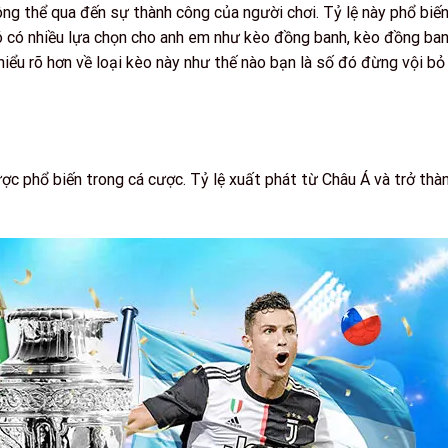
ông thể qua đến sự thành công của người chơi. Tỷ lệ này phổ biế
ó có nhiều lựa chọn cho anh em như kèo đồng banh, kèo đồng ba
 hiểu rõ hơn về loại kèo này như thế nào bạn là số đó đừng vội bỏ
ược phổ biến trong cá cược. Tỷ lệ xuất phát từ Châu Á và trở th