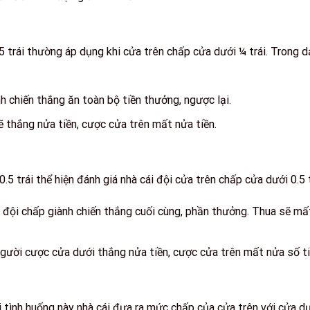
5 trái thường áp dụng khi cửa trên chấp cửa dưới ¼ trái. Trong 
 chiến thắng ăn toàn bộ tiền thưởng, ngược lại.
 thắng nửa tiền, cược cửa trên mất nửa tiền.
0.5 trái thể hiện đánh giá nhà cái đội cửa trên chấp cửa dưới 0.5 
 đội chấp giành chiến thắng cuối cùng, phần thưởng. Thua sẽ mấ
người cược cửa dưới thắng nửa tiền, cược cửa trên mất nửa số t
tình huống này nhà cái đưa ra mức chấp của cửa trên với cửa dư