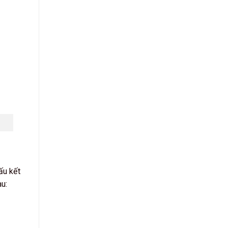
ấu kết
u: