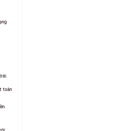
dạng
trái.
t toàn
iền.
ới: