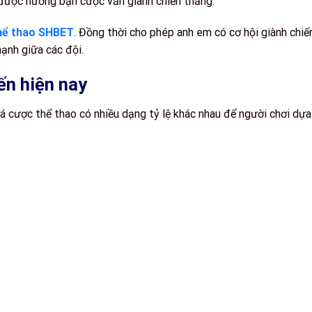
 được hưởng bạn cược vẫn giành chiến thắng.
thể thao SHBET
. Đồng thời cho phép anh em có cơ hội giành chiế
ạnh giữa các đội.
ến hiện nay
á cược thể thao có nhiều dạng tỷ lệ khác nhau để người chơi dựa