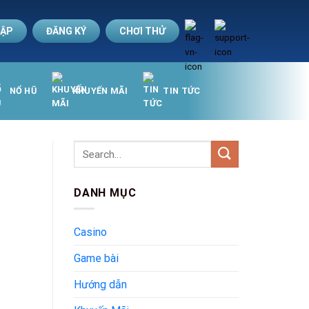
HẬP
ĐĂNG KÝ
CHƠI THỬ
NỔ HŨ
KHUYẾN MÃI
TIN TỨC
DANH MỤC
Casino
Game bài
Hướng dẫn