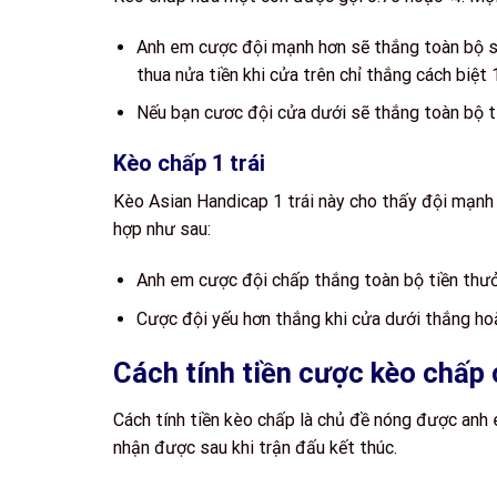
Anh em cược đội mạnh hơn sẽ thắng toàn bộ số 
thua nửa tiền khi cửa trên chỉ thắng cách biệt 
Nếu bạn cươc đội cửa dưới sẽ thắng toàn bộ t
Kèo chấp 1 trái
Kèo Asian Handicap
1 trái này cho thấy đội mạnh 
hợp như sau:
Anh em cược đội chấp thắng toàn bộ tiền thưởn
Cược đội yếu hơn thắng khi cửa dưới thắng ho
Cách tính tiền cược kèo chấp c
Cách tính tiền kèo chấp
là chủ đề nóng được anh e
nhận được sau khi trận đấu kết thúc.